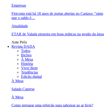
Empresas
Firiconta está há 18 anos de portas abertas no Cartaxo: “sinto
que o saldo é…
Atualidade
ETAR de Valada pioneira em boas práticas na gestão da água
Ante
Próx
Revista DADA
Todos
Bichos
À Mesa
História
Viver Bem
Tendências
Edição digital
À Mesa
Salada Caprese
À Mesa
Como preparar uma refeição para saborear ao ar livre?