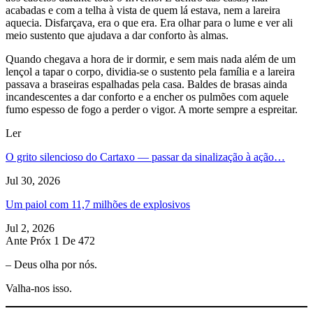
acabadas e com a telha à vista de quem lá estava, nem a lareira
aquecia. Disfarçava, era o que era. Era olhar para o lume e ver ali
meio sustento que ajudava a dar conforto às almas.
Quando chegava a hora de ir dormir, e sem mais nada além de um
lençol a tapar o corpo, dividia-se o sustento pela família e a lareira
passava a braseiras espalhadas pela casa. Baldes de brasas ainda
incandescentes a dar conforto e a encher os pulmões com aquele
fumo espesso de fogo a perder o vigor. A morte sempre a espreitar.
Ler
O grito silencioso do Cartaxo — passar da sinalização à ação…
Jul 30, 2026
Um paiol com 11,7 milhões de explosivos
Jul 2, 2026
Ante
Próx
1 De 472
– Deus olha por nós.
Valha-nos isso.