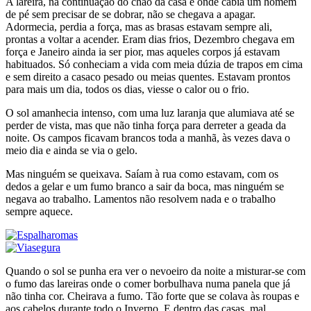
A lareira, na continuação do chão da casa e onde cabia um homem
de pé sem precisar de se dobrar, não se chegava a apagar.
Adormecia, perdia a força, mas as brasas estavam sempre ali,
prontas a voltar a acender. Eram dias frios, Dezembro chegava em
força e Janeiro ainda ia ser pior, mas aqueles corpos já estavam
habituados. Só conheciam a vida com meia dúzia de trapos em cima
e sem direito a casaco pesado ou meias quentes. Estavam prontos
para mais um dia, todos os dias, viesse o calor ou o frio.
O sol amanhecia intenso, com uma luz laranja que alumiava até se
perder de vista, mas que não tinha força para derreter a geada da
noite. Os campos ficavam brancos toda a manhã, às vezes dava o
meio dia e ainda se via o gelo.
Mas ninguém se queixava. Saíam à rua como estavam, com os
dedos a gelar e um fumo branco a sair da boca, mas ninguém se
negava ao trabalho. Lamentos não resolvem nada e o trabalho
sempre aquece.
Quando o sol se punha era ver o nevoeiro da noite a misturar-se com
o fumo das lareiras onde o comer borbulhava numa panela que já
não tinha cor. Cheirava a fumo. Tão forte que se colava às roupas e
aos cabelos durante todo o Inverno. E dentro das casas, mal