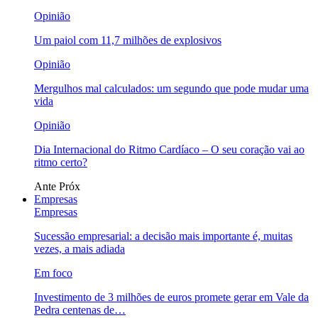
Opinião
Um paiol com 11,7 milhões de explosivos
Opinião
Mergulhos mal calculados: um segundo que pode mudar uma
vida
Opinião
Dia Internacional do Ritmo Cardíaco – O seu coração vai ao
ritmo certo?
Ante
Próx
Empresas
Empresas
Sucessão empresarial: a decisão mais importante é, muitas
vezes, a mais adiada
Em foco
Investimento de 3 milhões de euros promete gerar em Vale da
Pedra centenas de…