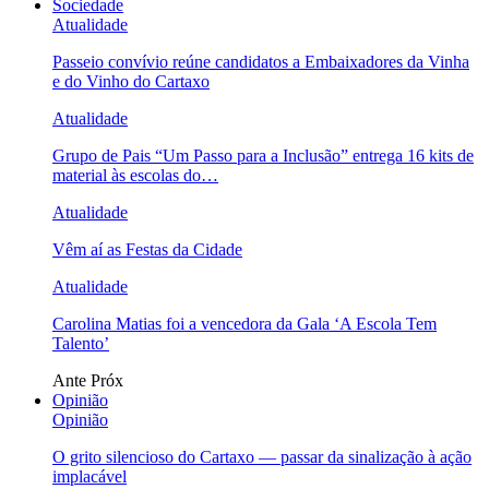
Sociedade
Atualidade
Passeio convívio reúne candidatos a Embaixadores da Vinha
e do Vinho do Cartaxo
Atualidade
Grupo de Pais “Um Passo para a Inclusão” entrega 16 kits de
material às escolas do…
Atualidade
Vêm aí as Festas da Cidade
Atualidade
Carolina Matias foi a vencedora da Gala ‘A Escola Tem
Talento’
Ante
Próx
Opinião
Opinião
O grito silencioso do Cartaxo — passar da sinalização à ação
implacável