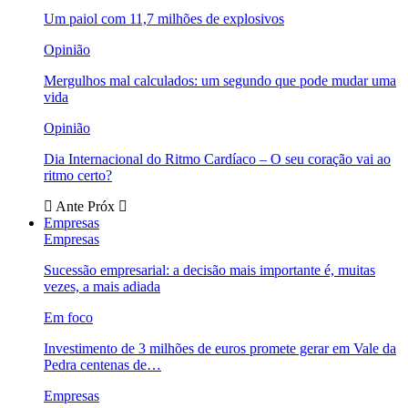
Um paiol com 11,7 milhões de explosivos
Opinião
Mergulhos mal calculados: um segundo que pode mudar uma
vida
Opinião
Dia Internacional do Ritmo Cardíaco – O seu coração vai ao
ritmo certo?
Ante
Próx
Empresas
Empresas
Sucessão empresarial: a decisão mais importante é, muitas
vezes, a mais adiada
Em foco
Investimento de 3 milhões de euros promete gerar em Vale da
Pedra centenas de…
Empresas