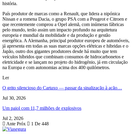
história.
País produtor de marcas como a Renault, que lidera a nipónica
Nissan e a romena Dacia, o grupo PSA com a Peugeot e Citroen e
que recentemente comprou a Opel alemã, com inúmeras fábricas
pelo mundo, terão assim um impacto profundo na arquitetura
europeia e mundial da mobilidade e da produção e gestão
energética. A Alemanha, principal produtor europeu de automóveis,
já apresenta em todas as suas marcas opções elétricas e hibridas e o
Japão, outro dos gigantes produtores desde há muito que tem
veículos híbridos que combinam consumos de hidrocarbonetos e
eletricidade e se lançam no projeto do hidrogénio, já em circulação
na Europa e com autonomias acima dos 400 quilómetros.
Ler
O grito silencioso do Cartaxo — passar da sinalização à ação…
Jul 30, 2026
Um paiol com 11,7 milhões de explosivos
Jul 2, 2026
Ante
Próx
1 De 448