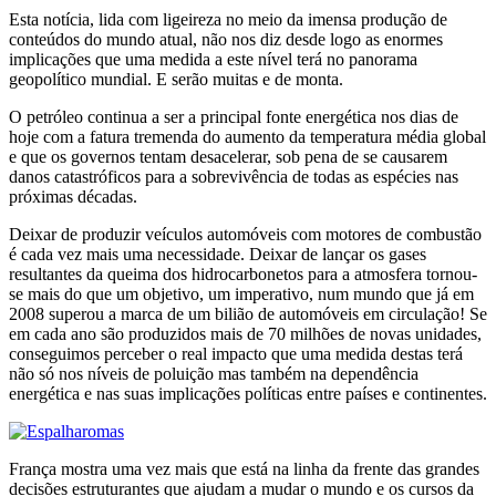
Esta notícia, lida com ligeireza no meio da imensa produção de
conteúdos do mundo atual, não nos diz desde logo as enormes
implicações que uma medida a este nível terá no panorama
geopolítico mundial. E serão muitas e de monta.
O petróleo continua a ser a principal fonte energética nos dias de
hoje com a fatura tremenda do aumento da temperatura média global
e que os governos tentam desacelerar, sob pena de se causarem
danos catastróficos para a sobrevivência de todas as espécies nas
próximas décadas.
Deixar de produzir veículos automóveis com motores de combustão
é cada vez mais uma necessidade. Deixar de lançar os gases
resultantes da queima dos hidrocarbonetos para a atmosfera tornou-
se mais do que um objetivo, um imperativo, num mundo que já em
2008 superou a marca de um bilião de automóveis em circulação! Se
em cada ano são produzidos mais de 70 milhões de novas unidades,
conseguimos perceber o real impacto que uma medida destas terá
não só nos níveis de poluição mas também na dependência
energética e nas suas implicações políticas entre países e continentes.
França mostra uma vez mais que está na linha da frente das grandes
decisões estruturantes que ajudam a mudar o mundo e os cursos da