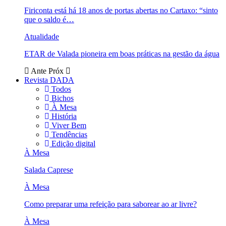
Firiconta está há 18 anos de portas abertas no Cartaxo: “sinto
que o saldo é…
Atualidade
ETAR de Valada pioneira em boas práticas na gestão da água
Ante
Próx
Revista DADA
Todos
Bichos
À Mesa
História
Viver Bem
Tendências
Edição digital
À Mesa
Salada Caprese
À Mesa
Como preparar uma refeição para saborear ao ar livre?
À Mesa