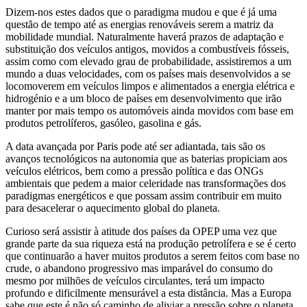
Dizem-nos estes dados que o paradigma mudou e que é já uma
questão de tempo até as energias renováveis serem a matriz da
mobilidade mundial. Naturalmente haverá prazos de adaptação e
substituição dos veículos antigos, movidos a combustíveis fósseis,
assim como com elevado grau de probabilidade, assistiremos a um
mundo a duas velocidades, com os países mais desenvolvidos a se
locomoverem em veículos limpos e alimentados a energia elétrica e
hidrogénio e a um bloco de países em desenvolvimento que irão
manter por mais tempo os automóveis ainda movidos com base em
produtos petrolíferos, gasóleo, gasolina e gás.
A data avançada por Paris pode até ser adiantada, tais são os
avanços tecnológicos na autonomia que as baterias propiciam aos
veículos elétricos, bem como a pressão política e das ONGs
ambientais que pedem a maior celeridade nas transformações dos
paradigmas energéticos e que possam assim contribuir em muito
para desacelerar o aquecimento global do planeta.
Curioso será assistir à atitude dos países da OPEP uma vez que
grande parte da sua riqueza está na produção petrolífera e se é certo
que continuarão a haver muitos produtos a serem feitos com base no
crude, o abandono progressivo mas imparável do consumo do
mesmo por milhões de veículos circulantes, terá um impacto
profundo e dificilmente mensurável a esta distância. Mas a Europa
sabe que este é não só caminho de aliviar a pressão sobre o planeta