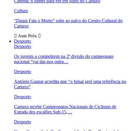
Cinema: 6 filmes para ver em julho no Cartaxo
Cultura
“Daqui Fala o Morto” sobe ao palco do Centro Cultural do
Cartaxo
Ante
Próx
Desporto
Desporto
Os juvenis a competirem na 2ª divisão do campeonato
nacional “vai dar-nos outra…
Desporto
António Gaspar acredita que “o futsal será uma referência no
Cartaxo”
Desporto
Cartaxo recebe Campeonatos Nacionais de Ciclismo de
Estrada dos escalões Sub-15,…
Desporto