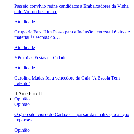
Passeio convívio reúne candidatos a Embaixadores da Vinha
e do Vinho do Cartaxo
Atualidade
Grupo de Pais “Um Passo para a Inclusão” entrega 16 kits de
material às escolas do…
Atualidade
Vêm aí as Festas da Cidade
Atualidade
Carolina Matias foi a vencedora da Gala ‘A Escola Tem
Talento’
Ante
Próx
Opinião
Opinião
O grito silencioso do Cartaxo — passar da sinalização à ação
implacável
Opinião