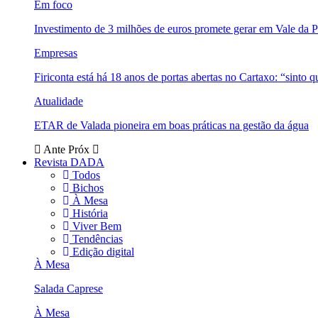
Em foco
Investimento de 3 milhões de euros promete gerar em Vale da 
Empresas
Firiconta está há 18 anos de portas abertas no Cartaxo: “sinto 
Atualidade
ETAR de Valada pioneira em boas práticas na gestão da água
Ante
Próx
Revista DADA
Todos
Bichos
À Mesa
História
Viver Bem
Tendências
Edição digital
À Mesa
Salada Caprese
À Mesa