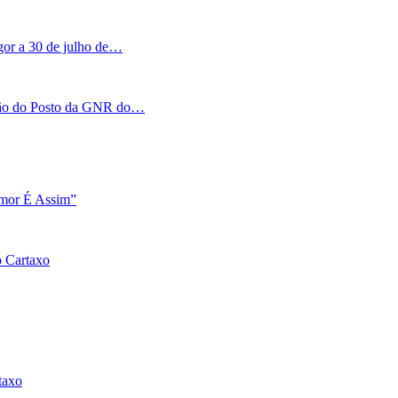
igor a 30 de julho de…
tação do Posto da GNR do…
Amor É Assim”
o Cartaxo
taxo