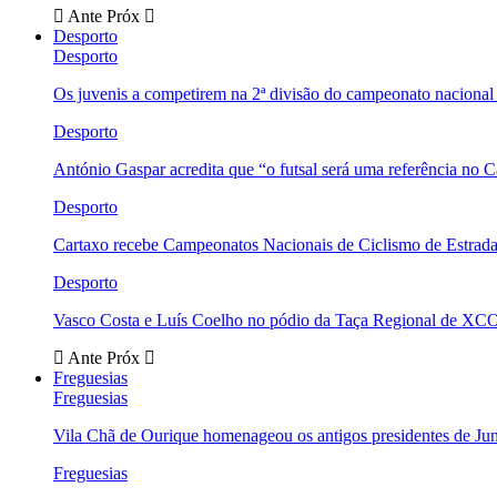
Ante
Próx
Desporto
Desporto
Os juvenis a competirem na 2ª divisão do campeonato nacional
Desporto
António Gaspar acredita que “o futsal será uma referência no C
Desporto
Cartaxo recebe Campeonatos Nacionais de Ciclismo de Estrad
Desporto
Vasco Costa e Luís Coelho no pódio da Taça Regional de XC
Ante
Próx
Freguesias
Freguesias
Vila Chã de Ourique homenageou os antigos presidentes de Ju
Freguesias