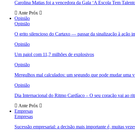
Carolina Matias foi a vencedora da Gala ‘A Escola Tem Talent
Ante
Próx
Opinião
Opinião
O grito silencioso do Cartaxo — passar da sinalização à ação i
Opinião
Um paiol com 11,7 milhões de explosivos
Opinião
Mergulhos mal calculados: um segundo que pode mudar uma v
Opinião
Dia Internacional do Ritmo Cardíaco – O seu coração vai ao ri
Ante
Próx
Empresas
Empresas
Sucessão empresarial: a decisão mais importante é, muitas veze