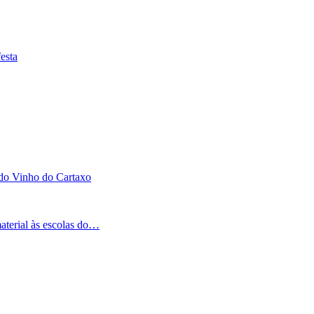
esta
 do Vinho do Cartaxo
aterial às escolas do…