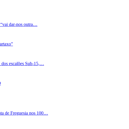
 “vai dar-nos outra…
artaxo”
a dos escalões Sub-15,…
O
nta de Freguesia nos 100…