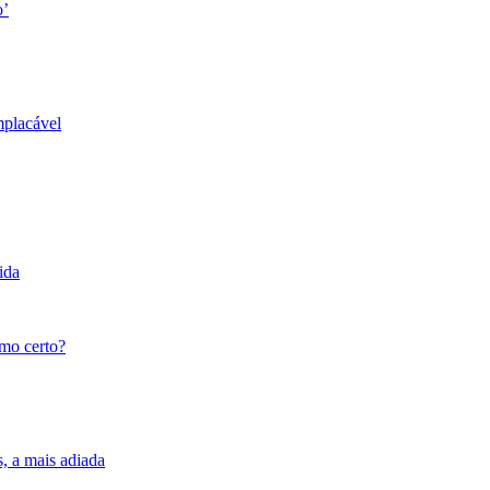
o’
mplacável
ida
tmo certo?
s, a mais adiada