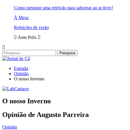
Como preparar uma refeição para saborear ao ar livre?
À Mesa
Refeições de verão
Ante
Próx
Entrada
Opinião
O nosso Inverno
O nosso Inverno
Opinião de Augusto Parreira
Opinião