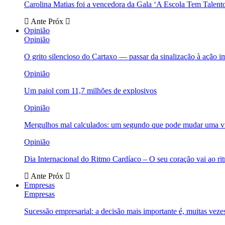
Carolina Matias foi a vencedora da Gala ‘A Escola Tem Talent
Ante
Próx
Opinião
Opinião
O grito silencioso do Cartaxo — passar da sinalização à ação i
Opinião
Um paiol com 11,7 milhões de explosivos
Opinião
Mergulhos mal calculados: um segundo que pode mudar uma v
Opinião
Dia Internacional do Ritmo Cardíaco – O seu coração vai ao ri
Ante
Próx
Empresas
Empresas
Sucessão empresarial: a decisão mais importante é, muitas veze