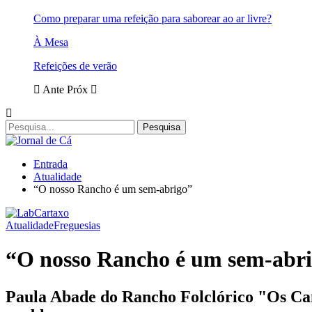
Como preparar uma refeição para saborear ao ar livre?
À Mesa
Refeições de verão
Ante
Próx
Entrada
Atualidade
“O nosso Rancho é um sem-abrigo”
Atualidade
Freguesias
“O nosso Rancho é um sem-abr
Paula Abade do Rancho Folclórico "Os Cam