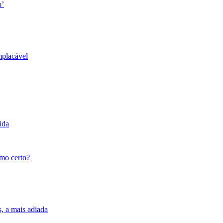
o’
mplacável
ida
tmo certo?
s, a mais adiada