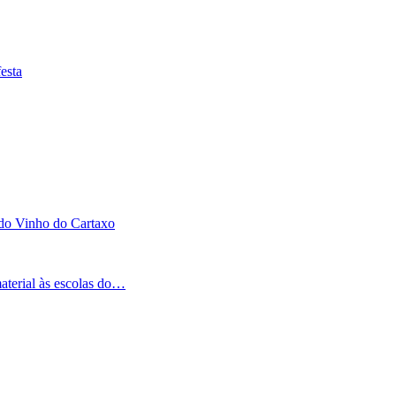
esta
 do Vinho do Cartaxo
aterial às escolas do…