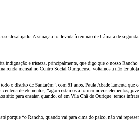
 desalojado. A situação foi levada à reunião de Câmara de segunda-fei
a indignação e tristeza, principalmente, que digo que o nosso Rancho
uma renda mensal no Centro Social Ouriquense, voltamos a não ter aloj
todo o distrito de Santarém”, com 81 anos, Paula Abade lamenta que co
a centena de elementos, “agora estamos a formar novos elementos, jov
os sítio para ensaiar, quando, cá em Vila Chã de Ourique, temos infraes
até porque “o Rancho, quando vai para cima do palco, não vai represen