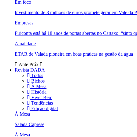
Em foco
Investimento de 3 milhões de euros promete gerar em Vale da 
Empresas
Firiconta está há 18 anos de portas abertas no Cartaxo: “sinto 
Atualidade
ETAR de Valada pioneira em boas práticas na gestão da água
Ante
Próx
Revista DADA
Todos
Bichos
À Mesa
História
Viver Bem
Tendências
Edição digital
À Mesa
Salada Caprese
À Mesa