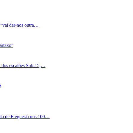
 “vai dar-nos outra…
artaxo”
a dos escalões Sub-15,…
O
nta de Freguesia nos 100…