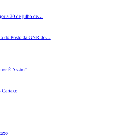
igor a 30 de julho de…
tação do Posto da GNR do…
Amor É Assim”
o Cartaxo
taxo