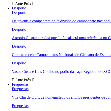
Ante
Próx
Desporto
Desporto
Os juvenis a competirem na 2ª divisão do campeonato nacional
Desporto
António Gaspar acredita que “o futsal será uma referência no C
Desporto
Cartaxo recebe Campeonatos Nacionais de Ciclismo de Estrad
Desporto
Vasco Costa e Luís Coelho no pódio da Taça Regional de XC
Ante
Próx
Freguesias
Freguesias
Vila Chã de Ourique homenageou os antigos presidentes de Ju
Freguesias