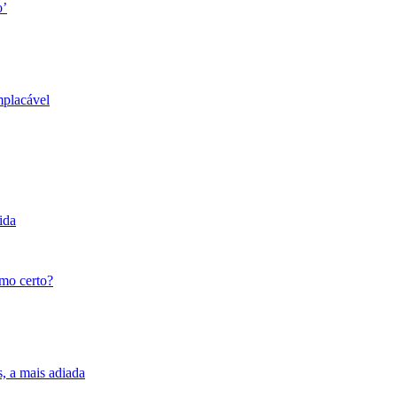
o’
mplacável
ida
tmo certo?
s, a mais adiada