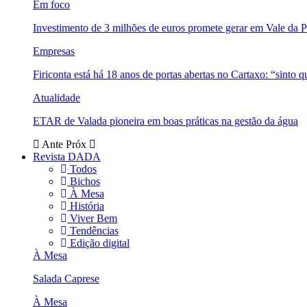
Em foco
Investimento de 3 milhões de euros promete gerar em Vale da 
Empresas
Firiconta está há 18 anos de portas abertas no Cartaxo: “sinto 
Atualidade
ETAR de Valada pioneira em boas práticas na gestão da água
Ante
Próx
Revista DADA
Todos
Bichos
À Mesa
História
Viver Bem
Tendências
Edição digital
À Mesa
Salada Caprese
À Mesa