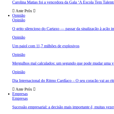
Carolina Matias foi a vencedora da Gala ‘A Escola Tem Talent
Ante
Próx
Opinião
Opinião
O grito silencioso do Cartaxo — passar da sinalização à ação i
Opinião
Um paiol com 11,7 milhões de explosivos
Opinião
Mergulhos mal calculados: um segundo que pode mudar uma v
Opinião
Dia Internacional do Ritmo Cardíaco – O seu coração vai ao ri
Ante
Próx
Empresas
Empresas
Sucessão empresarial: a decisão mais importante é, muitas veze