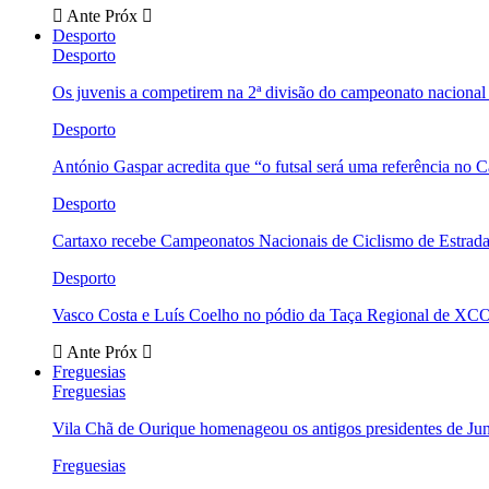
Ante
Próx
Desporto
Desporto
Os juvenis a competirem na 2ª divisão do campeonato nacional
Desporto
António Gaspar acredita que “o futsal será uma referência no C
Desporto
Cartaxo recebe Campeonatos Nacionais de Ciclismo de Estrad
Desporto
Vasco Costa e Luís Coelho no pódio da Taça Regional de XC
Ante
Próx
Freguesias
Freguesias
Vila Chã de Ourique homenageou os antigos presidentes de Ju
Freguesias