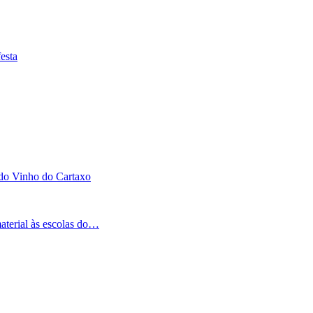
esta
 do Vinho do Cartaxo
aterial às escolas do…