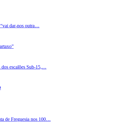
 “vai dar-nos outra…
artaxo”
a dos escalões Sub-15,…
O
nta de Freguesia nos 100…