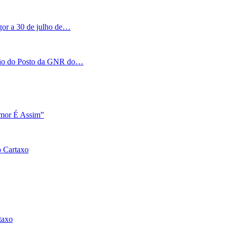
igor a 30 de julho de…
tação do Posto da GNR do…
Amor É Assim”
o Cartaxo
taxo