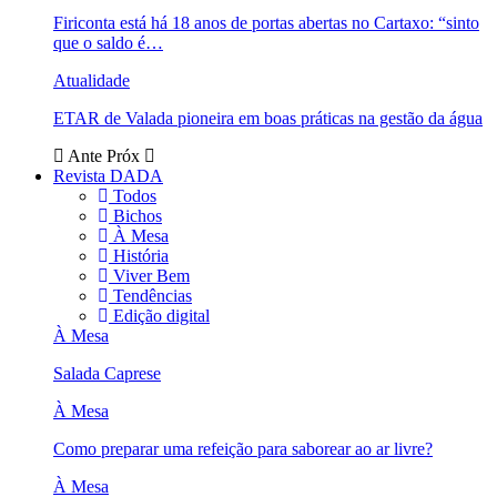
Firiconta está há 18 anos de portas abertas no Cartaxo: “sinto
que o saldo é…
Atualidade
ETAR de Valada pioneira em boas práticas na gestão da água
Ante
Próx
Revista DADA
Todos
Bichos
À Mesa
História
Viver Bem
Tendências
Edição digital
À Mesa
Salada Caprese
À Mesa
Como preparar uma refeição para saborear ao ar livre?
À Mesa