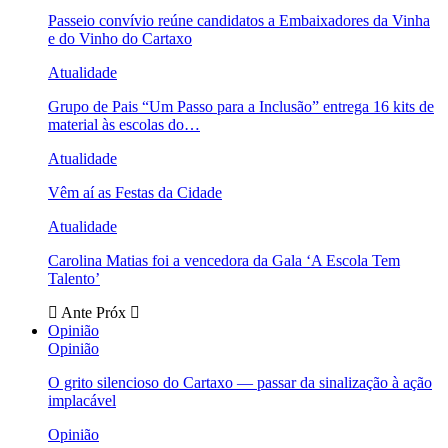
Passeio convívio reúne candidatos a Embaixadores da Vinha
e do Vinho do Cartaxo
Atualidade
Grupo de Pais “Um Passo para a Inclusão” entrega 16 kits de
material às escolas do…
Atualidade
Vêm aí as Festas da Cidade
Atualidade
Carolina Matias foi a vencedora da Gala ‘A Escola Tem
Talento’
Ante
Próx
Opinião
Opinião
O grito silencioso do Cartaxo — passar da sinalização à ação
implacável
Opinião