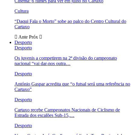
Cinema: 6 filmes para ver em julho no Cartaxo
Cultura
“Daqui Fala o Morto” sobe ao palco do Centro Cultural do
Cartaxo
Ante
Próx
Desporto
Desporto
Os juvenis a competirem na 2ª divisão do campeonato
nacional “vai dar-nos outra…
Desporto
António Gaspar acredita que “o futsal será uma referência no
Cartaxo”
Desporto
Cartaxo recebe Campeonatos Nacionais de Ciclismo de
Estrada dos escalões Sub-15,…
Desporto