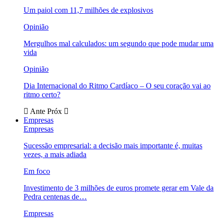
Um paiol com 11,7 milhões de explosivos
Opinião
Mergulhos mal calculados: um segundo que pode mudar uma
vida
Opinião
Dia Internacional do Ritmo Cardíaco – O seu coração vai ao
ritmo certo?
Ante
Próx
Empresas
Empresas
Sucessão empresarial: a decisão mais importante é, muitas
vezes, a mais adiada
Em foco
Investimento de 3 milhões de euros promete gerar em Vale da
Pedra centenas de…
Empresas