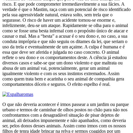
risco. E que pode comprometer irremediavelmente a sua fácies. A
verdade é que o Mastim, raça com um potencial de risco identificado
pela sua agressividade natural, estava solto, sem trela que o
segurasse. O risco de haver um acidente tornou-se enorme e,
infelizmente, deu-se um ataque. Rapidamente se olha para o animal
como se fosse uma besta infernal com o propósito único de atacar e
causar o mal. Mas a “besta” a acusar é o seu dono e, no caso, a sua
conduta imprópria e que não seguiu os ditames da lei, que seriam o
uso da trela e eventualmente de um açaime. A culpa é humana e é
essa que deve ser aferida e julgada no caso concreto. O animal
reflete o seu dono e os comportamentos deste. A ciência já estudou
diversos casos e sabe-se que um dono violento e que maltrata ou
abusa de um animal vai, potencialmente, gerar um animal
igualmente violento e com os seus instintos extremados. Assim
como quem trata bem e acarinha o seu animal de companhia gera
comportamentos dóceis e seguros. O efeito espelho é real.
O que não deveria acontecer é irmos passear a um jardim ou parque
urbano e termos de caminhar de olhos postos no chão para não nos
confrontarmos com a desagradável situação de pisar dejetos de
animal, ali deixados impunemente e não apanhados, como deveria
ser, pelos donos desses animais. Assim como irmos com os nossos
filhos de tenra idade brincar na relva e sermos coagidos por um