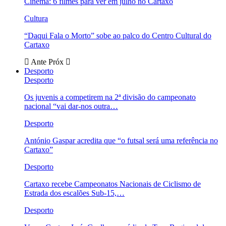
Cinema: 6 filmes para ver em julho no Cartaxo
Cultura
“Daqui Fala o Morto” sobe ao palco do Centro Cultural do
Cartaxo
Ante
Próx
Desporto
Desporto
Os juvenis a competirem na 2ª divisão do campeonato
nacional “vai dar-nos outra…
Desporto
António Gaspar acredita que “o futsal será uma referência no
Cartaxo”
Desporto
Cartaxo recebe Campeonatos Nacionais de Ciclismo de
Estrada dos escalões Sub-15,…
Desporto