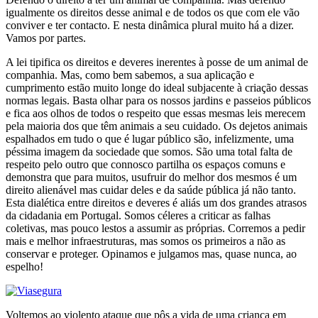
igualmente os direitos desse animal e de todos os que com ele vão
conviver e ter contacto. E nesta dinâmica plural muito há a dizer.
Vamos por partes.
A lei tipifica os direitos e deveres inerentes à posse de um animal de
companhia. Mas, como bem sabemos, a sua aplicação e
cumprimento estão muito longe do ideal subjacente à criação dessas
normas legais. Basta olhar para os nossos jardins e passeios públicos
e fica aos olhos de todos o respeito que essas mesmas leis merecem
pela maioria dos que têm animais a seu cuidado. Os dejetos animais
espalhados em tudo o que é lugar público são, infelizmente, uma
péssima imagem da sociedade que somos. São uma total falta de
respeito pelo outro que connosco partilha os espaços comuns e
demonstra que para muitos, usufruir do melhor dos mesmos é um
direito alienável mas cuidar deles e da saúde pública já não tanto.
Esta dialética entre direitos e deveres é aliás um dos grandes atrasos
da cidadania em Portugal. Somos céleres a criticar as falhas
coletivas, mas pouco lestos a assumir as próprias. Corremos a pedir
mais e melhor infraestruturas, mas somos os primeiros a não as
conservar e proteger. Opinamos e julgamos mas, quase nunca, ao
espelho!
Voltemos ao violento ataque que pôs a vida de uma criança em