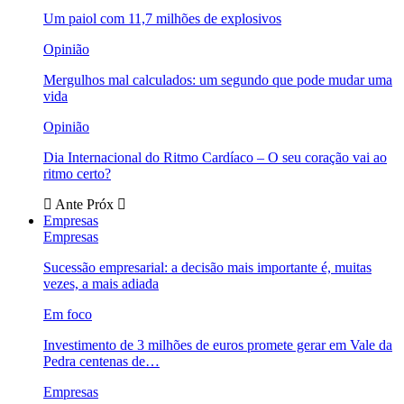
Um paiol com 11,7 milhões de explosivos
Opinião
Mergulhos mal calculados: um segundo que pode mudar uma
vida
Opinião
Dia Internacional do Ritmo Cardíaco – O seu coração vai ao
ritmo certo?
Ante
Próx
Empresas
Empresas
Sucessão empresarial: a decisão mais importante é, muitas
vezes, a mais adiada
Em foco
Investimento de 3 milhões de euros promete gerar em Vale da
Pedra centenas de…
Empresas