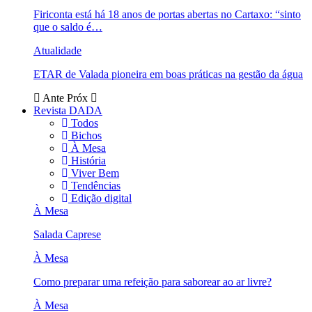
Firiconta está há 18 anos de portas abertas no Cartaxo: “sinto
que o saldo é…
Atualidade
ETAR de Valada pioneira em boas práticas na gestão da água
Ante
Próx
Revista DADA
Todos
Bichos
À Mesa
História
Viver Bem
Tendências
Edição digital
À Mesa
Salada Caprese
À Mesa
Como preparar uma refeição para saborear ao ar livre?
À Mesa