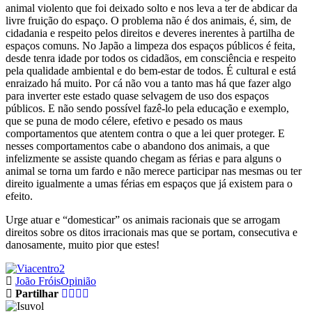
animal violento que foi deixado solto e nos leva a ter de abdicar da
livre fruição do espaço. O problema não é dos animais, é, sim, de
cidadania e respeito pelos direitos e deveres inerentes à partilha de
espaços comuns. No Japão a limpeza dos espaços públicos é feita,
desde tenra idade por todos os cidadãos, em consciência e respeito
pela qualidade ambiental e do bem-estar de todos. É cultural e está
enraizado há muito. Por cá não vou a tanto mas há que fazer algo
para inverter este estado quase selvagem de uso dos espaços
públicos. E não sendo possível fazê-lo pela educação e exemplo,
que se puna de modo célere, efetivo e pesado os maus
comportamentos que atentem contra o que a lei quer proteger. E
nesses comportamentos cabe o abandono dos animais, a que
infelizmente se assiste quando chegam as férias e para alguns o
animal se torna um fardo e não merece participar nas mesmas ou ter
direito igualmente a umas férias em espaços que já existem para o
efeito.
Urge atuar e “domesticar” os animais racionais que se arrogam
direitos sobre os ditos irracionais mas que se portam, consecutiva e
danosamente, muito pior que estes!
João Fróis
Opinião
Partilhar