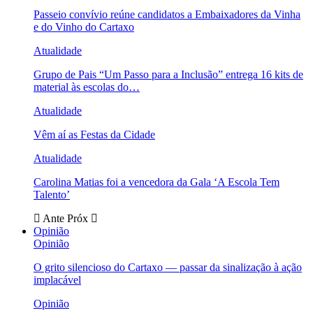
Passeio convívio reúne candidatos a Embaixadores da Vinha
e do Vinho do Cartaxo
Atualidade
Grupo de Pais “Um Passo para a Inclusão” entrega 16 kits de
material às escolas do…
Atualidade
Vêm aí as Festas da Cidade
Atualidade
Carolina Matias foi a vencedora da Gala ‘A Escola Tem
Talento’
Ante
Próx
Opinião
Opinião
O grito silencioso do Cartaxo — passar da sinalização à ação
implacável
Opinião