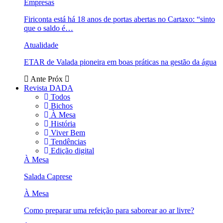
Empresas
Firiconta está há 18 anos de portas abertas no Cartaxo: “sinto
que o saldo é…
Atualidade
ETAR de Valada pioneira em boas práticas na gestão da água
Ante
Próx
Revista DADA
Todos
Bichos
À Mesa
História
Viver Bem
Tendências
Edição digital
À Mesa
Salada Caprese
À Mesa
Como preparar uma refeição para saborear ao ar livre?