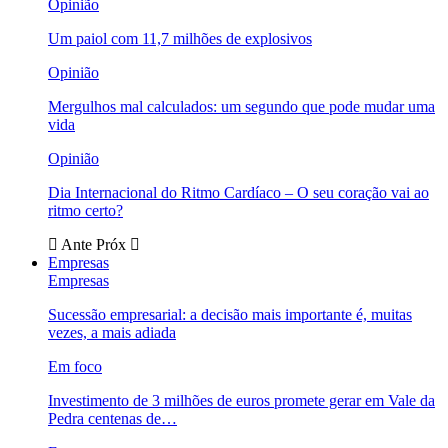
Opinião
Um paiol com 11,7 milhões de explosivos
Opinião
Mergulhos mal calculados: um segundo que pode mudar uma
vida
Opinião
Dia Internacional do Ritmo Cardíaco – O seu coração vai ao
ritmo certo?
Ante
Próx
Empresas
Empresas
Sucessão empresarial: a decisão mais importante é, muitas
vezes, a mais adiada
Em foco
Investimento de 3 milhões de euros promete gerar em Vale da
Pedra centenas de…