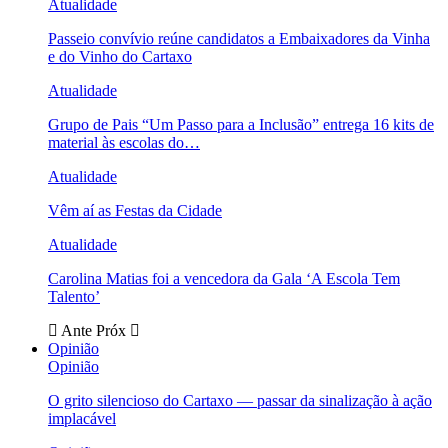
Atualidade
Passeio convívio reúne candidatos a Embaixadores da Vinha
e do Vinho do Cartaxo
Atualidade
Grupo de Pais “Um Passo para a Inclusão” entrega 16 kits de
material às escolas do…
Atualidade
Vêm aí as Festas da Cidade
Atualidade
Carolina Matias foi a vencedora da Gala ‘A Escola Tem
Talento’
Ante
Próx
Opinião
Opinião
O grito silencioso do Cartaxo — passar da sinalização à ação
implacável