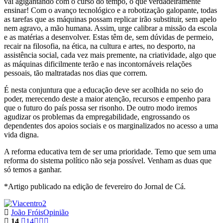
vai agigantando com o curso do tempo, o que verdadeiramente
ensinar! Com o avanço tecnológico e a robotização galopante, todas
as tarefas que as máquinas possam replicar irão substituir, sem apelo
nem agravo, a mão humana. Assim, urge calibrar a missão da escola
e as matérias a desenvolver. Estas têm de, sem dúvidas de permeio,
recair na filosofia, na ética, na cultura e artes, no desporto, na
assistência social, cada vez mais premente, na criatividade, algo que
as máquinas dificilmente terão e nas incontornáveis relações
pessoais, tão maltratadas nos dias que correm.
É nesta conjuntura que a educação deve ser acolhida no seio do
poder, merecendo deste a maior atenção, recursos e empenho para
que o futuro do país possa ser risonho. De outro modo iremos
agudizar os problemas da empregabilidade, engrossando os
dependentes dos apoios sociais e os marginalizados no acesso a uma
vida digna.
A reforma educativa tem de ser uma prioridade. Temo que sem uma
reforma do sistema político não seja possível. Venham as duas que
só temos a ganhar.
*Artigo publicado na edição de fevereiro do Jornal de Cá.
João Fróis
Opinião
14
14