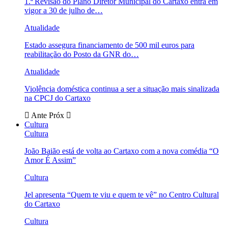
1.ª Revisão do Plano Diretor Municipal do Cartaxo entra em
vigor a 30 de julho de…
Atualidade
Estado assegura financiamento de 500 mil euros para
reabilitação do Posto da GNR do…
Atualidade
Violência doméstica continua a ser a situação mais sinalizada
na CPCJ do Cartaxo
Ante
Próx
Cultura
Cultura
João Baião está de volta ao Cartaxo com a nova comédia “O
Amor É Assim”
Cultura
Jel apresenta “Quem te viu e quem te vê” no Centro Cultural
do Cartaxo
Cultura