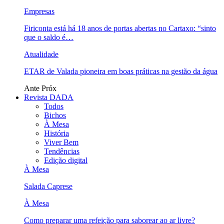
Empresas
Firiconta está há 18 anos de portas abertas no Cartaxo: “sinto
que o saldo é…
Atualidade
ETAR de Valada pioneira em boas práticas na gestão da água
Ante
Próx
Revista DADA
Todos
Bichos
À Mesa
História
Viver Bem
Tendências
Edição digital
À Mesa
Salada Caprese
À Mesa
Como preparar uma refeição para saborear ao ar livre?