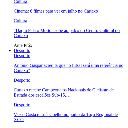
Cultura
Cinema: 6 filmes para ver em julho no Cartaxo
Cultura
“Daqui Fala o Morto” sobe ao palco do Centro Cultural do
Cartaxo
Ante
Próx
Desporto
Desporto
António Gaspar acredita que “o futsal será uma referência no
Cartaxo”
Desporto
Cartaxo recebe Campeonatos Nacionais de Ciclismo de
Estrada dos escalões Sub-15,…
Desporto
Vasco Costa e Luís Coelho no pódio da Taça Regional de
XCO