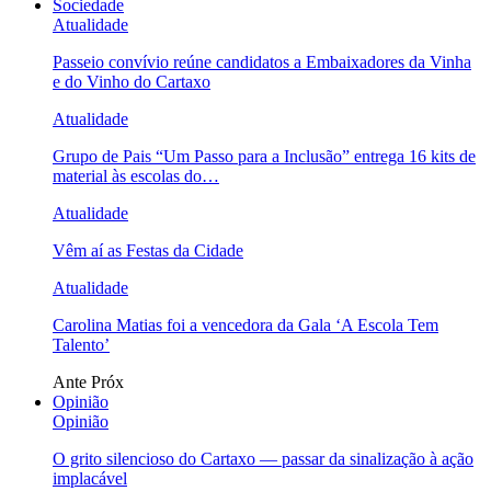
Sociedade
Atualidade
Passeio convívio reúne candidatos a Embaixadores da Vinha
e do Vinho do Cartaxo
Atualidade
Grupo de Pais “Um Passo para a Inclusão” entrega 16 kits de
material às escolas do…
Atualidade
Vêm aí as Festas da Cidade
Atualidade
Carolina Matias foi a vencedora da Gala ‘A Escola Tem
Talento’
Ante
Próx
Opinião
Opinião
O grito silencioso do Cartaxo — passar da sinalização à ação
implacável