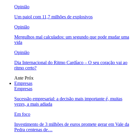
Opinião
Um paiol com 11,7 milhões de explosivos
Opinião
Mergulhos mal calculados: um segundo que pode mudar uma
vida
Opinião
Dia Internacional do Ritmo Cardíaco – O seu coração vai ao
ritmo certo?
Ante
Próx
Empresas
Empresas
Sucessão empresarial: a decisão mais importante é, muitas
vezes, a mais adiada
Em foco
Investimento de 3 milhões de euros promete gerar em Vale da
Pedra centenas de…