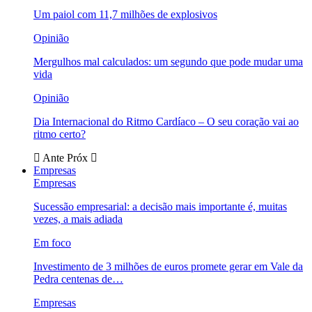
Um paiol com 11,7 milhões de explosivos
Opinião
Mergulhos mal calculados: um segundo que pode mudar uma
vida
Opinião
Dia Internacional do Ritmo Cardíaco – O seu coração vai ao
ritmo certo?
Ante
Próx
Empresas
Empresas
Sucessão empresarial: a decisão mais importante é, muitas
vezes, a mais adiada
Em foco
Investimento de 3 milhões de euros promete gerar em Vale da
Pedra centenas de…
Empresas