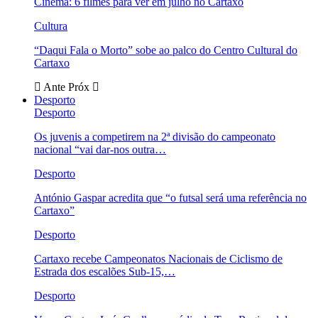
Cinema: 6 filmes para ver em julho no Cartaxo
Cultura
“Daqui Fala o Morto” sobe ao palco do Centro Cultural do
Cartaxo
Ante
Próx
Desporto
Desporto
Os juvenis a competirem na 2ª divisão do campeonato
nacional “vai dar-nos outra…
Desporto
António Gaspar acredita que “o futsal será uma referência no
Cartaxo”
Desporto
Cartaxo recebe Campeonatos Nacionais de Ciclismo de
Estrada dos escalões Sub-15,…
Desporto