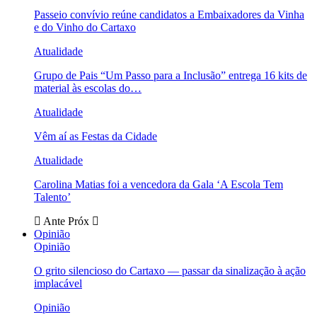
Passeio convívio reúne candidatos a Embaixadores da Vinha
e do Vinho do Cartaxo
Atualidade
Grupo de Pais “Um Passo para a Inclusão” entrega 16 kits de
material às escolas do…
Atualidade
Vêm aí as Festas da Cidade
Atualidade
Carolina Matias foi a vencedora da Gala ‘A Escola Tem
Talento’
Ante
Próx
Opinião
Opinião
O grito silencioso do Cartaxo — passar da sinalização à ação
implacável
Opinião