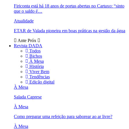
Firiconta está há 18 anos de portas abertas no Cartaxo: “sinto
que o saldo é…
Atualidade
ETAR de Valada pioneira em boas práticas na gestão da água
Ante
Próx
Revista DADA
Todos
Bichos
À Mesa
História
Viver Bem
Tendências
Edição digital
À Mesa
Salada Caprese
À Mesa
Como preparar uma refeição para saborear ao ar livre?
À Mesa