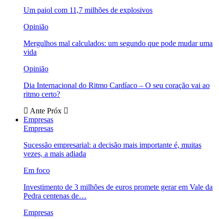
Um paiol com 11,7 milhões de explosivos
Opinião
Mergulhos mal calculados: um segundo que pode mudar uma
vida
Opinião
Dia Internacional do Ritmo Cardíaco – O seu coração vai ao
ritmo certo?
Ante
Próx
Empresas
Empresas
Sucessão empresarial: a decisão mais importante é, muitas
vezes, a mais adiada
Em foco
Investimento de 3 milhões de euros promete gerar em Vale da
Pedra centenas de…
Empresas