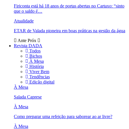
Firiconta está há 18 anos de portas abertas no Cartaxo: “sinto
que o saldo é…
Atualidade
ETAR de Valada pioneira em boas práticas na gestão da água
Ante
Próx
Revista DADA
Todos
Bichos
À Mesa
História
Viver Bem
Tendências
Edição digital
À Mesa
Salada Caprese
À Mesa
Como preparar uma refeição para saborear ao ar livre?
À Mesa