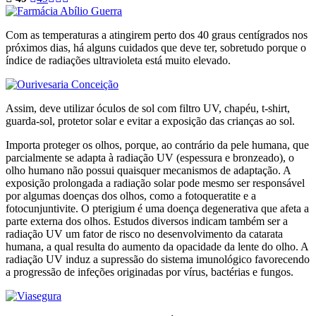
Com as temperaturas a atingirem perto dos 40 graus centígrados nos
próximos dias, há alguns cuidados que deve ter, sobretudo porque o
índice de radiações ultravioleta está muito elevado.
Assim, deve utilizar óculos de sol com filtro UV, chapéu, t-shirt,
guarda-sol, protetor solar e evitar a exposição das crianças ao sol.
Importa proteger os olhos, porque, ao contrário da pele humana, que
parcialmente se adapta à radiação UV (espessura e bronzeado), o
olho humano não possui quaisquer mecanismos de adaptação. A
exposição prolongada a radiação solar pode mesmo ser responsável
por algumas doenças dos olhos, como a fotoqueratite e a
fotocunjuntivite. O pterigium é uma doença degenerativa que afeta a
parte externa dos olhos. Estudos diversos indicam também ser a
radiação UV um fator de risco no desenvolvimento da catarata
humana, a qual resulta do aumento da opacidade da lente do olho. A
radiação UV induz a supressão do sistema imunológico favorecendo
a progressão de infeções originadas por vírus, bactérias e fungos.