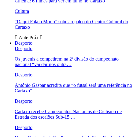
Cinema: 6 filmes para ver em julho no Cartaxo
Cultura
“Daqui Fala o Morto” sobe ao palco do Centro Cultural do
Cartaxo
Ante
Próx
Desporto
Desporto
Os juvenis a competirem na 2ª divisão do campeonato
nacional “vai dar-nos outra…
Desporto
António Gaspar acredita que “o futsal será uma referência no
Cartaxo”
Desporto
Cartaxo recebe Campeonatos Nacionais de Ciclismo de
Estrada dos escalões Sub-15,…
Desporto