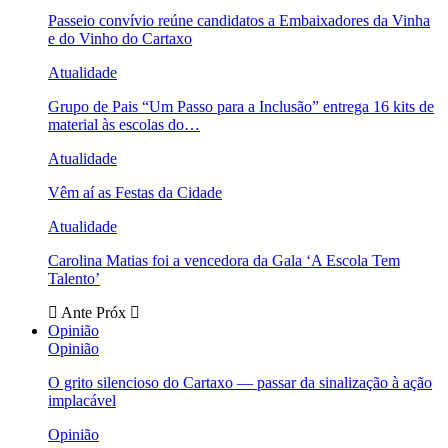
Passeio convívio reúne candidatos a Embaixadores da Vinha
e do Vinho do Cartaxo
Atualidade
Grupo de Pais “Um Passo para a Inclusão” entrega 16 kits de
material às escolas do…
Atualidade
Vêm aí as Festas da Cidade
Atualidade
Carolina Matias foi a vencedora da Gala ‘A Escola Tem
Talento’
Ante
Próx
Opinião
Opinião
O grito silencioso do Cartaxo — passar da sinalização à ação
implacável
Opinião