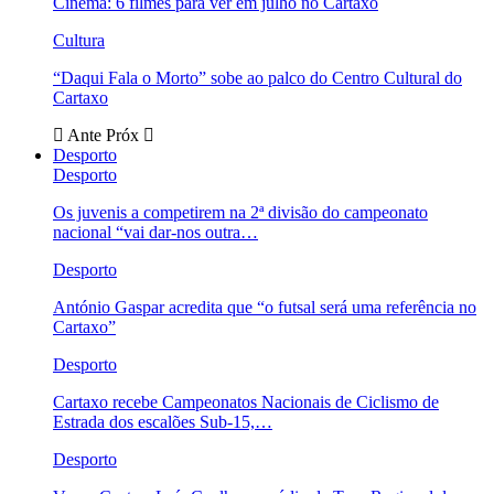
Cinema: 6 filmes para ver em julho no Cartaxo
Cultura
“Daqui Fala o Morto” sobe ao palco do Centro Cultural do
Cartaxo
Ante
Próx
Desporto
Desporto
Os juvenis a competirem na 2ª divisão do campeonato
nacional “vai dar-nos outra…
Desporto
António Gaspar acredita que “o futsal será uma referência no
Cartaxo”
Desporto
Cartaxo recebe Campeonatos Nacionais de Ciclismo de
Estrada dos escalões Sub-15,…
Desporto