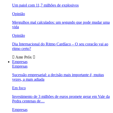
Um paiol com 11,7 milhões de explosivos
Opinião
Mergulhos mal calculados: um segundo que pode mudar uma
vida
Opinião
Dia Internacional do Ritmo Cardíaco – O seu coração vai ao
ritmo certo?
Ante
Próx
Empresas
Empresas
Sucessão empresarial: a decisão mais importante é, muitas
vezes, a mais adiada
Em foco
Investimento de 3 milhões de euros promete gerar em Vale da
Pedra centenas de…
Empresas