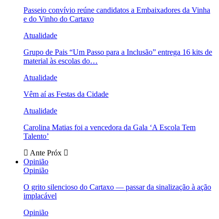
Passeio convívio reúne candidatos a Embaixadores da Vinha
e do Vinho do Cartaxo
Atualidade
Grupo de Pais “Um Passo para a Inclusão” entrega 16 kits de
material às escolas do…
Atualidade
Vêm aí as Festas da Cidade
Atualidade
Carolina Matias foi a vencedora da Gala ‘A Escola Tem
Talento’
Ante
Próx
Opinião
Opinião
O grito silencioso do Cartaxo — passar da sinalização à ação
implacável
Opinião