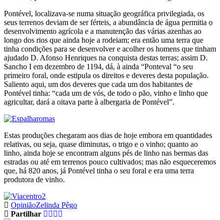
Pontével, localizava-se numa situação geográfica privilegiada, os
seus terrenos deviam de ser férteis, a abundância de água permitia o
desenvolvimento agrícola e a manutenção das várias azenhas ao
longo dos rios que ainda hoje a rodeiam; era então uma terra que
tinha condições para se desenvolver e acolher os homens que tinham
ajudado D. Afonso Henriques na conquista destas terras; assim D.
Sancho I em dezembro de 1194, dá, à ainda “Ponteval “o seu
primeiro foral, onde estipula os direitos e deveres desta população.
Saliento aqui, um dos deveres que cada um dos habitantes de
Pontével tinha: “cada um de vós, de todo o pão, vinho e linho que
agricultar, dará a oitava parte à albergaria de Pontével”.
Estas produções chegaram aos dias de hoje embora em quantidades
relativas, ou seja, quase diminutas, o trigo e o vinho; quanto ao
linho, ainda hoje se encontram alguns pés de linho nas bermas das
estradas ou até em terrenos pouco cultivados; mas não esqueceremos
que, há 820 anos, já Pontével tinha o seu foral e era uma terra
produtora de vinho.
Opinião
Zelinda Pêgo
Partilhar