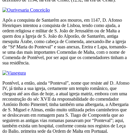
Após a conquista de Santarém aos mouros, em 1147, D. Afonso
Henriques intentou a conquista de Lisboa, tendo como ajuda, a
ordem religiosa e militar de S. João de Jerusalém ou de Malta a
quem dou a Igreja de S. João do Alporão, de Santarém, antiga
mesquita Árabe, como cabeça de Comenda, anexando-lhe a igreja
de “Stª Maria do Ponteval” e suas anexas, Ereira e Lapa, tornando-
se uma das mais importantes Comendas de Malta, com o nome de
Comenda de Pontével, por ser aqui que os comendadores tinham a
sua residência.
Pontével, a então, ainda “Ponteval”, nome que resiste até D. Afonso
IV, já tinha a sua igreja, certamente um templo românico, que
chegou até aos dias de hoje, a atual igreja matriz, embora com uma
reconstrução do séc XVII da responsabilidade do comendador
António Botto Pimentel; tinha também uma albergaria, a Albergaria
de S. Miguel e Almas, então muito utilizada pelos caminheiros que
se deslocavam em romagem para S. Tiago de Compostela que ao
seguirem as antigas vias romanas passavam por “Ponteval”; aqui,
também existia um hospital, conforme consta nos registos de Leça
do Balio, primeira sede da Ordem de Malta em Portugal.