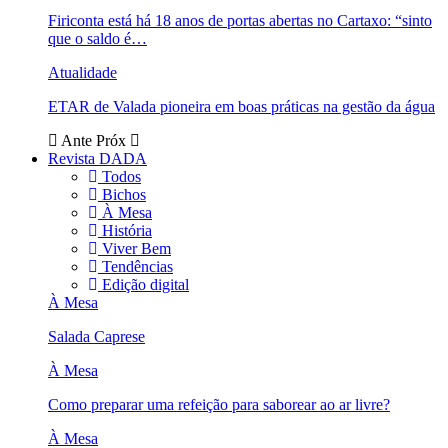
Firiconta está há 18 anos de portas abertas no Cartaxo: “sinto
que o saldo é…
Atualidade
ETAR de Valada pioneira em boas práticas na gestão da água
Ante
Próx
Revista DADA
Todos
Bichos
À Mesa
História
Viver Bem
Tendências
Edição digital
À Mesa
Salada Caprese
À Mesa
Como preparar uma refeição para saborear ao ar livre?
À Mesa