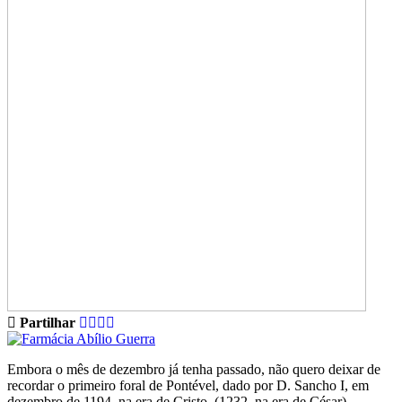
Partilhar
Embora o mês de dezembro já tenha passado, não quero deixar de
recordar o primeiro foral de Pontével, dado por D. Sancho I, em
dezembro de 1194, na era de Cristo, (1232, na era de César).