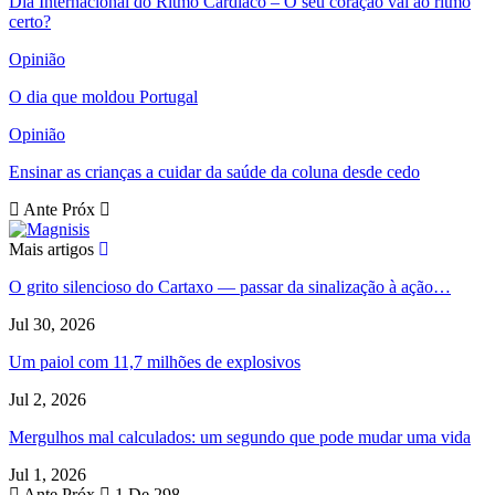
Dia Internacional do Ritmo Cardíaco – O seu coração vai ao ritmo
certo?
Opinião
O dia que moldou Portugal
Opinião
Ensinar as crianças a cuidar da saúde da coluna desde cedo
Ante
Próx
Mais artigos
O grito silencioso do Cartaxo — passar da sinalização à ação…
Jul 30, 2026
Um paiol com 11,7 milhões de explosivos
Jul 2, 2026
Mergulhos mal calculados: um segundo que pode mudar uma vida
Jul 1, 2026
Ante
Próx
1 De 298