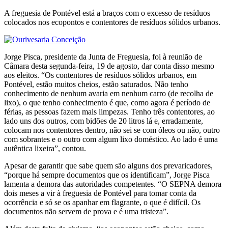
A freguesia de Pontével está a braços com o excesso de resíduos
colocados nos ecopontos e contentores de resíduos sólidos urbanos.
Jorge Pisca, presidente da Junta de Freguesia, foi à reunião de
Câmara desta segunda-feira, 19 de agosto, dar conta disso mesmo
aos eleitos. “Os contentores de resíduos sólidos urbanos, em
Pontével, estão muitos cheios, estão saturados. Não tenho
conhecimento de nenhum avaria em nenhum carro (de recolha de
lixo), o que tenho conhecimento é que, como agora é período de
férias, as pessoas fazem mais limpezas. Tenho três contentores, ao
lado uns dos outros, com bidões de 20 litros lá e, erradamente,
colocam nos contentores dentro, não sei se com óleos ou não, outro
com sobrantes e o outro com algum lixo doméstico. Ao lado é uma
autêntica lixeira”, contou.
Apesar de garantir que sabe quem são alguns dos prevaricadores,
“porque há sempre documentos que os identificam”, Jorge Pisca
lamenta a demora das autoridades competentes. “O SEPNA demora
dois meses a vir à freguesia de Pontével para tomar conta da
ocorrência e só se os apanhar em flagrante, o que é difícil. Os
documentos não servem de prova e é uma tristeza”.