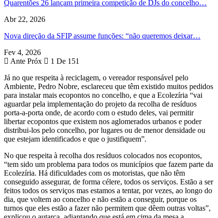
Quarentões 26 lançam primeira competição de DJs do concelho…
Abr 22, 2026
Nova direção da SFIP assume funções: “não queremos deixar…
Fev 4, 2026
Ante
Próx
1 De 151
Já no que respeita à reciclagem, o vereador responsável pelo
Ambiente, Pedro Nobre, esclareceu que têm existido muitos pedidos
para instalar mais ecopontos no concelho, e que a Ecolezíria “vai
aguardar pela implementação do projeto da recolha de resíduos
porta-a-porta onde, de acordo com o estudo deles, vai permitir
libertar ecopontos que existem nos aglomerados urbanos e poder
distribui-los pelo concelho, por lugares ou de menor densidade ou
que estejam identificados e que o justifiquem”.
No que respeita à recolha dos resíduos colocados nos ecopontos,
“tem sido um problema para todos os municípios que fazem parte da
Ecolezíria. Há dificuldades com os motoristas, que não têm
conseguido assegurar, de forma célere, todos os serviços. Estão a ser
feitos todos os serviços mas estamos a tentar, por vezes, ao longo do
dia, que voltem ao concelho e não estão a conseguir, porque os
turnos que eles estão a fazer não permitem que dêem outras voltas”,
explicou o autarca, adiantando que está em cima da mesa a