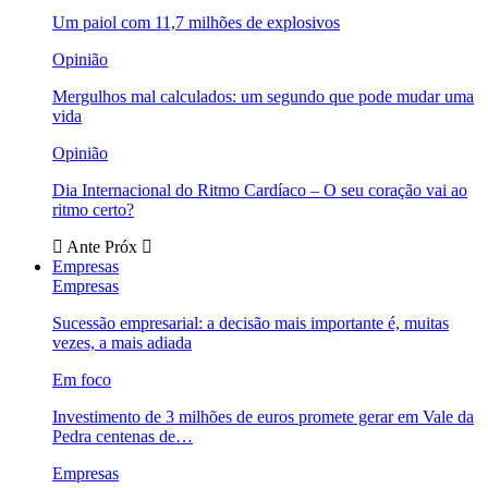
Um paiol com 11,7 milhões de explosivos
Opinião
Mergulhos mal calculados: um segundo que pode mudar uma
vida
Opinião
Dia Internacional do Ritmo Cardíaco – O seu coração vai ao
ritmo certo?
Ante
Próx
Empresas
Empresas
Sucessão empresarial: a decisão mais importante é, muitas
vezes, a mais adiada
Em foco
Investimento de 3 milhões de euros promete gerar em Vale da
Pedra centenas de…
Empresas