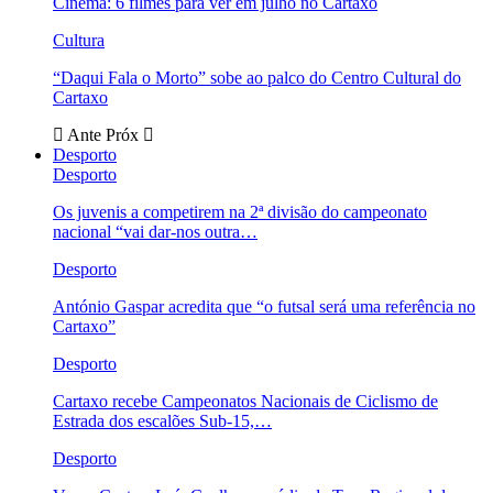
Cinema: 6 filmes para ver em julho no Cartaxo
Cultura
“Daqui Fala o Morto” sobe ao palco do Centro Cultural do
Cartaxo
Ante
Próx
Desporto
Desporto
Os juvenis a competirem na 2ª divisão do campeonato
nacional “vai dar-nos outra…
Desporto
António Gaspar acredita que “o futsal será uma referência no
Cartaxo”
Desporto
Cartaxo recebe Campeonatos Nacionais de Ciclismo de
Estrada dos escalões Sub-15,…
Desporto