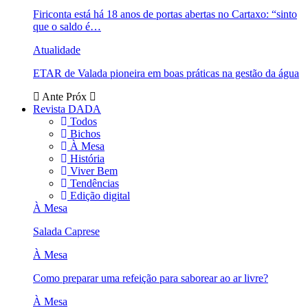
Firiconta está há 18 anos de portas abertas no Cartaxo: “sinto
que o saldo é…
Atualidade
ETAR de Valada pioneira em boas práticas na gestão da água
Ante
Próx
Revista DADA
Todos
Bichos
À Mesa
História
Viver Bem
Tendências
Edição digital
À Mesa
Salada Caprese
À Mesa
Como preparar uma refeição para saborear ao ar livre?
À Mesa