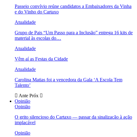
Passeio convívio reúne candidatos a Embaixadores da Vinha
e do Vinho do Cartaxo
Atualidade
Grupo de Pais “Um Passo para a Inclusão” entrega 16 kits de
material às escolas do…
Atualidade
Vêm aí as Festas da Cidade
Atualidade
Carolina Matias foi a vencedora da Gala ‘A Escola Tem
Talento’
Ante
Próx
Opinião
Opinião
O grito silencioso do Cartaxo — passar da sinalização à ação
implacável
Opinião