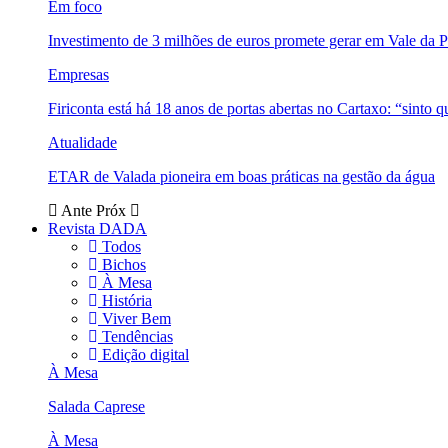
Em foco
Investimento de 3 milhões de euros promete gerar em Vale da 
Empresas
Firiconta está há 18 anos de portas abertas no Cartaxo: “sinto 
Atualidade
ETAR de Valada pioneira em boas práticas na gestão da água
Ante
Próx
Revista DADA
Todos
Bichos
À Mesa
História
Viver Bem
Tendências
Edição digital
À Mesa
Salada Caprese
À Mesa