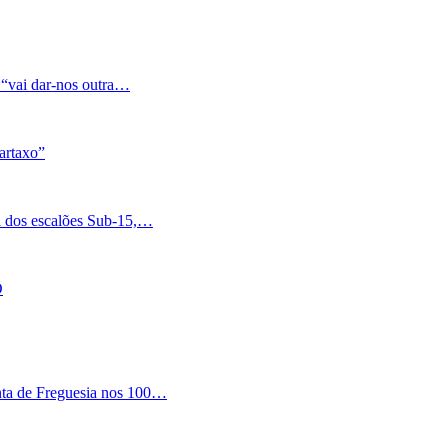
 “vai dar-nos outra…
artaxo”
a dos escalões Sub-15,…
O
nta de Freguesia nos 100…