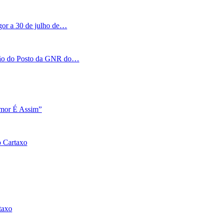
igor a 30 de julho de…
tação do Posto da GNR do…
Amor É Assim”
o Cartaxo
taxo