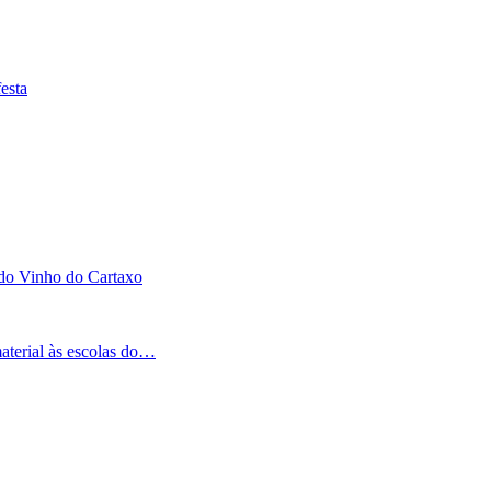
esta
 do Vinho do Cartaxo
aterial às escolas do…