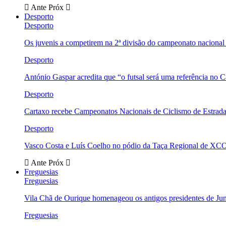
Ante
Próx
Desporto
Desporto
Os juvenis a competirem na 2ª divisão do campeonato nacional
Desporto
António Gaspar acredita que “o futsal será uma referência no C
Desporto
Cartaxo recebe Campeonatos Nacionais de Ciclismo de Estrad
Desporto
Vasco Costa e Luís Coelho no pódio da Taça Regional de XC
Ante
Próx
Freguesias
Freguesias
Vila Chã de Ourique homenageou os antigos presidentes de Ju
Freguesias