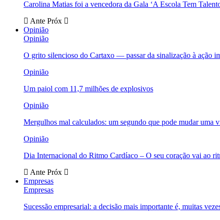
Carolina Matias foi a vencedora da Gala ‘A Escola Tem Talent
Ante
Próx
Opinião
Opinião
O grito silencioso do Cartaxo — passar da sinalização à ação i
Opinião
Um paiol com 11,7 milhões de explosivos
Opinião
Mergulhos mal calculados: um segundo que pode mudar uma v
Opinião
Dia Internacional do Ritmo Cardíaco – O seu coração vai ao ri
Ante
Próx
Empresas
Empresas
Sucessão empresarial: a decisão mais importante é, muitas veze