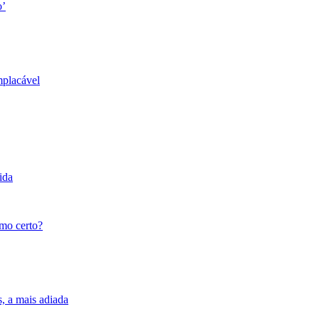
o’
mplacável
ida
tmo certo?
s, a mais adiada