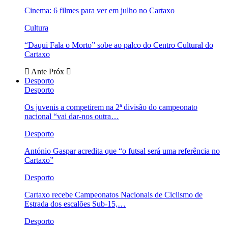
Cinema: 6 filmes para ver em julho no Cartaxo
Cultura
“Daqui Fala o Morto” sobe ao palco do Centro Cultural do
Cartaxo
Ante
Próx
Desporto
Desporto
Os juvenis a competirem na 2ª divisão do campeonato
nacional “vai dar-nos outra…
Desporto
António Gaspar acredita que “o futsal será uma referência no
Cartaxo”
Desporto
Cartaxo recebe Campeonatos Nacionais de Ciclismo de
Estrada dos escalões Sub-15,…
Desporto