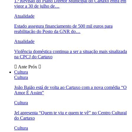
1.ª Revisão do Plano Diretor Municipal do Cartaxo entra em
vigor a 30 de julho de…
Atualidade
Estado assegura financiamento de 500 mil euros para
reabilitação do Posto da GNR do…
Atualidade
Violência doméstica continua a ser a situação mais sinalizada
na CPCJ do Cartaxo
Ante
Próx
Cultura
Cultura
João Baião está de volta ao Cartaxo com a nova comédia “O
Amor É Assim”
Cultura
Jel apresenta “Quem te viu e quem te vê” no Centro Cultural
do Cartaxo
Cultura