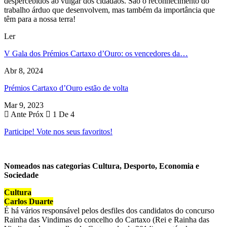
despercebidos ao vulgar dos cidadãos. São o reconhecimento do
trabalho árduo que desenvolvem, mas também da importância que
têm para a nossa terra!
Ler
V Gala dos Prémios Cartaxo d’Ouro: os vencedores da…
Abr 8, 2024
Prémios Cartaxo d’Ouro estão de volta
Mar 9, 2023
Ante
Próx
1 De 4
P
articipe! Vote nos seus favoritos!
Nomea
dos nas categorias Cultura, Desporto, Economia e
Sociedade
Cultura
Carlos Duarte
É há vários responsável pelos desfiles dos candidatos do concurso
Rainha das Vindimas do concelho do Cartaxo (Rei e Rainha das