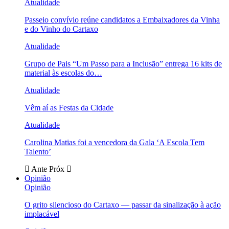
Atualidade
Passeio convívio reúne candidatos a Embaixadores da Vinha
e do Vinho do Cartaxo
Atualidade
Grupo de Pais “Um Passo para a Inclusão” entrega 16 kits de
material às escolas do…
Atualidade
Vêm aí as Festas da Cidade
Atualidade
Carolina Matias foi a vencedora da Gala ‘A Escola Tem
Talento’
Ante
Próx
Opinião
Opinião
O grito silencioso do Cartaxo — passar da sinalização à ação
implacável