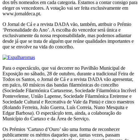
dos três nomeados em cada categoria. Estamos a contar consigo para
eleger os vencedores. A votação vai ser feita exclusivamente em
www.jornaldeca.pt.
O Jornal de Cá e a revista DADA vão, também, atribuir o Prémio
‘Personalidade do Ano’. A escolha do vencedor será única e
exclusivamente da nossa responsabilidade, mas podemos adiantar
desde já que se trata de alguém que reúne qualidades importantes e
que se envolve na vida do concelho.
Para o espectáculo, que vai decorrer no Pavilhão Municipal de
Exposição no sábado, 28 de outubro, durante a tradicional Feira de
Todos os Santos, o Jornal de Cá e a revista DADA vão apresentar,
em palco, 60 músicos das bandas filarmónicas do concelho
(Sociedade Filarmónica Cartaxense, Sociedade Filarmónica Incrível
Pontevelense, União Lapense, Sociedade Filarmónica Ereirense e
Sociedade Cultural e Recreativa de Vale da Pinta) e cinco maestros
(Rolando Ferreira, João Guerra, Luís Correia, Nuno Mesquita e
Edgar Barbosa). O espectáculo tem, ainda, a colaboração do
Município do Cartaxo e da Área de Serviço.
Os Prémios ‘Cartaxo d’Ouro’ são uma forma de reconhecer
publicamente os méritos daqueles que, tantas vezes, passam