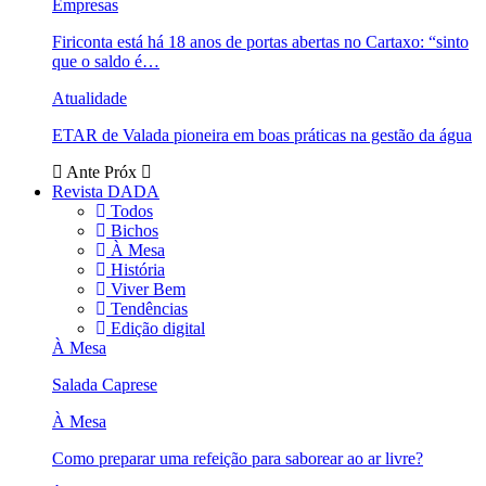
Empresas
Firiconta está há 18 anos de portas abertas no Cartaxo: “sinto
que o saldo é…
Atualidade
ETAR de Valada pioneira em boas práticas na gestão da água
Ante
Próx
Revista DADA
Todos
Bichos
À Mesa
História
Viver Bem
Tendências
Edição digital
À Mesa
Salada Caprese
À Mesa
Como preparar uma refeição para saborear ao ar livre?