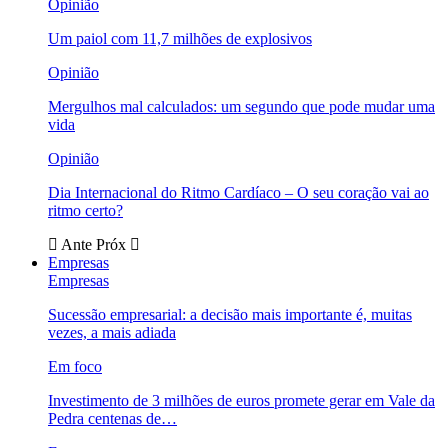
Opinião
Um paiol com 11,7 milhões de explosivos
Opinião
Mergulhos mal calculados: um segundo que pode mudar uma
vida
Opinião
Dia Internacional do Ritmo Cardíaco – O seu coração vai ao
ritmo certo?
Ante
Próx
Empresas
Empresas
Sucessão empresarial: a decisão mais importante é, muitas
vezes, a mais adiada
Em foco
Investimento de 3 milhões de euros promete gerar em Vale da
Pedra centenas de…