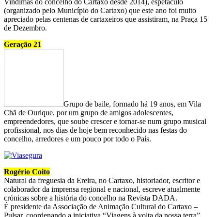
Vindimas do concelho do Cartaxo desde 2014), espetáculo
(organizado pelo Município do Cartaxo) que este ano foi muito
apreciado pelas centenas de cartaxeiros que assistiram, na Praça 15
de Dezembro.
Geração 21
Grupo de baile, formado há 19 anos, em Vila
Chã de Ourique, por um grupo de amigos adolescentes,
empreendedores, que soube crescer e tornar-se num grupo musical
profissional, nos dias de hoje bem reconhecido nas festas do
concelho, arredores e um pouco por todo o País.
Rogério Coito
Natural da freguesia da Ereira, no Cartaxo, historiador, escritor e
colaborador da imprensa regional e nacional,
escreve
atualmente
crónicas sobre a história do concelho na Revista DADA.
É
presidente d
a Associação de Animação Cultural do Cartaxo –
Pulsar, coordenando a iniciativa “Viagens à volta da nossa terra”.