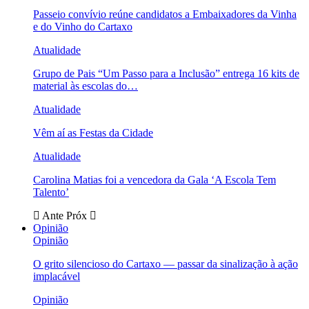
Passeio convívio reúne candidatos a Embaixadores da Vinha
e do Vinho do Cartaxo
Atualidade
Grupo de Pais “Um Passo para a Inclusão” entrega 16 kits de
material às escolas do…
Atualidade
Vêm aí as Festas da Cidade
Atualidade
Carolina Matias foi a vencedora da Gala ‘A Escola Tem
Talento’
Ante
Próx
Opinião
Opinião
O grito silencioso do Cartaxo — passar da sinalização à ação
implacável
Opinião