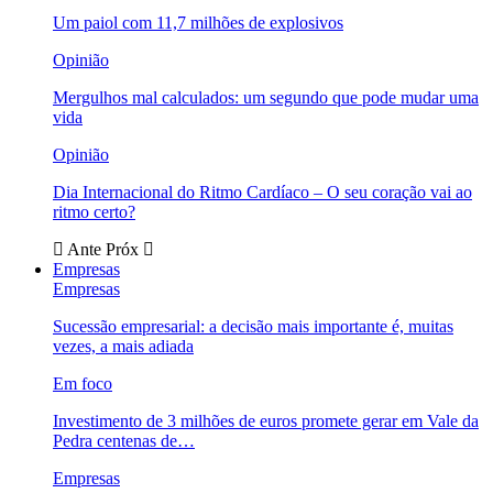
Um paiol com 11,7 milhões de explosivos
Opinião
Mergulhos mal calculados: um segundo que pode mudar uma
vida
Opinião
Dia Internacional do Ritmo Cardíaco – O seu coração vai ao
ritmo certo?
Ante
Próx
Empresas
Empresas
Sucessão empresarial: a decisão mais importante é, muitas
vezes, a mais adiada
Em foco
Investimento de 3 milhões de euros promete gerar em Vale da
Pedra centenas de…
Empresas