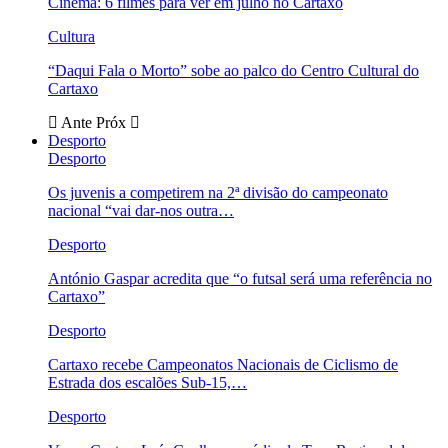
Cinema: 6 filmes para ver em julho no Cartaxo
Cultura
“Daqui Fala o Morto” sobe ao palco do Centro Cultural do
Cartaxo
Ante
Próx
Desporto
Desporto
Os juvenis a competirem na 2ª divisão do campeonato
nacional “vai dar-nos outra…
Desporto
António Gaspar acredita que “o futsal será uma referência no
Cartaxo”
Desporto
Cartaxo recebe Campeonatos Nacionais de Ciclismo de
Estrada dos escalões Sub-15,…
Desporto