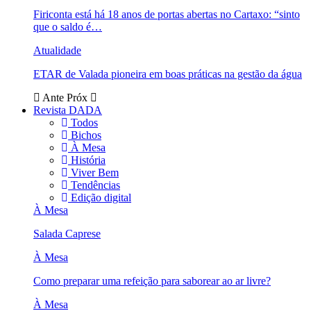
Firiconta está há 18 anos de portas abertas no Cartaxo: “sinto
que o saldo é…
Atualidade
ETAR de Valada pioneira em boas práticas na gestão da água
Ante
Próx
Revista DADA
Todos
Bichos
À Mesa
História
Viver Bem
Tendências
Edição digital
À Mesa
Salada Caprese
À Mesa
Como preparar uma refeição para saborear ao ar livre?
À Mesa