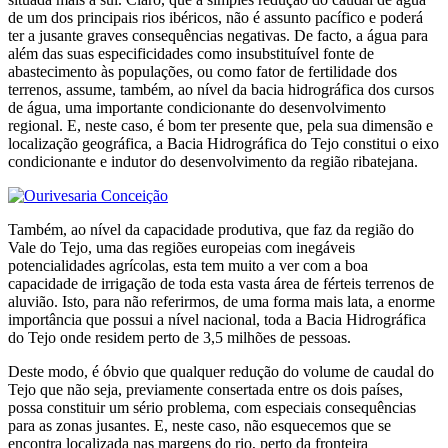
de um dos principais rios ibéricos, não é assunto pacífico e poderá
ter a jusante graves consequências negativas. De facto, a água para
além das suas especificidades como insubstituível fonte de
abastecimento às populações, ou como fator de fertilidade dos
terrenos, assume, também, ao nível da bacia hidrográfica dos cursos
de água, uma importante condicionante do desenvolvimento
regional. E, neste caso, é bom ter presente que, pela sua dimensão e
localização geográfica, a Bacia Hidrográfica do Tejo constitui o eixo
condicionante e indutor do desenvolvimento da região ribatejana.
Também, ao nível da capacidade produtiva, que faz da região do
Vale do Tejo, uma das regiões europeias com inegáveis
potencialidades agrícolas, esta tem muito a ver com a boa
capacidade de irrigação de toda esta vasta área de férteis terrenos de
aluvião. Isto, para não referirmos, de uma forma mais lata, a enorme
importância que possui a nível nacional, toda a Bacia Hidrográfica
do Tejo onde residem perto de 3,5 milhões de pessoas.
Deste modo, é óbvio que qualquer redução do volume de caudal do
Tejo que não seja, previamente consertada entre os dois países,
possa constituir um sério problema, com especiais consequências
para as zonas jusantes. E, neste caso, não esquecemos que se
encontra localizada nas margens do rio, perto da fronteira