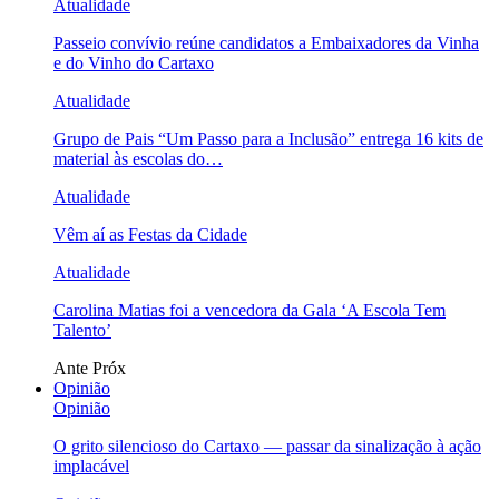
Atualidade
Passeio convívio reúne candidatos a Embaixadores da Vinha
e do Vinho do Cartaxo
Atualidade
Grupo de Pais “Um Passo para a Inclusão” entrega 16 kits de
material às escolas do…
Atualidade
Vêm aí as Festas da Cidade
Atualidade
Carolina Matias foi a vencedora da Gala ‘A Escola Tem
Talento’
Ante
Próx
Opinião
Opinião
O grito silencioso do Cartaxo — passar da sinalização à ação
implacável