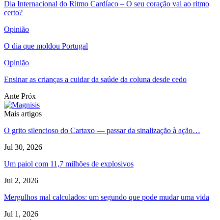
Dia Internacional do Ritmo Cardíaco – O seu coração vai ao ritmo
certo?
Opinião
O dia que moldou Portugal
Opinião
Ensinar as crianças a cuidar da saúde da coluna desde cedo
Ante
Próx
Mais artigos
O grito silencioso do Cartaxo — passar da sinalização à ação…
Jul 30, 2026
Um paiol com 11,7 milhões de explosivos
Jul 2, 2026
Mergulhos mal calculados: um segundo que pode mudar uma vida
Jul 1, 2026