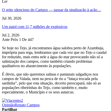
Ler
O grito silencioso do Cartaxo — passar da sinalização à ação…
Jul 30, 2026
Um paiol com 11,7 milhões de explosivos
Jul 2, 2026
Ante
Próx
1 De 447
Se hoje no Tejo, já encontramos água salobra perto de Azambuja,
imprópria para rega, lembramos que cada vez que no Tejo o caudal
for reduzido, mais entra nele a água do mar provocando não só a
salinização dos campos, como também criando problemas
qualitativos no abastecimento às populações.
É óbvio, que não queremos salinas e pantanais salgadiços nos
campos de Valada, nem na pesca de rio a “fataça trocada pela
sardinha”, pelo que esta situação, decerto preocupará, não só as
populações ribeirinhas do Tejo, como também e, muito
especialmente, o Município e os seus autarcas.
Opinião
Renato Campos
Partilhar