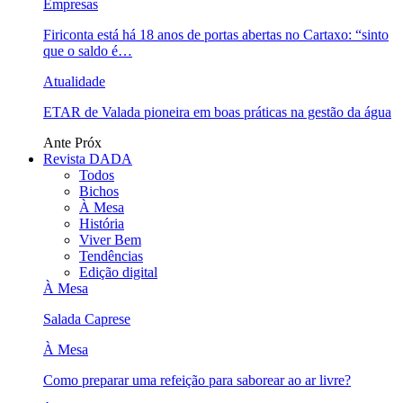
Empresas
Firiconta está há 18 anos de portas abertas no Cartaxo: “sinto
que o saldo é…
Atualidade
ETAR de Valada pioneira em boas práticas na gestão da água
Ante
Próx
Revista DADA
Todos
Bichos
À Mesa
História
Viver Bem
Tendências
Edição digital
À Mesa
Salada Caprese
À Mesa
Como preparar uma refeição para saborear ao ar livre?