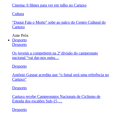
Cinema: 6 filmes para ver em julho no Cartaxo
Cultura
“Daqui Fala o Morto” sobe ao palco do Centro Cultural do
Cartaxo
Ante
Próx
Desporto
Desporto
Os juvenis a competirem na 2ª divisão do campeonato
nacional “vai dar-nos outra…
Desporto
António Gaspar acredita que “o futsal será uma referência no
Cartaxo”
Desporto
Cartaxo recebe Campeonatos Nacionais de Ciclismo de
Estrada dos escalões Sub-15,…
Desporto