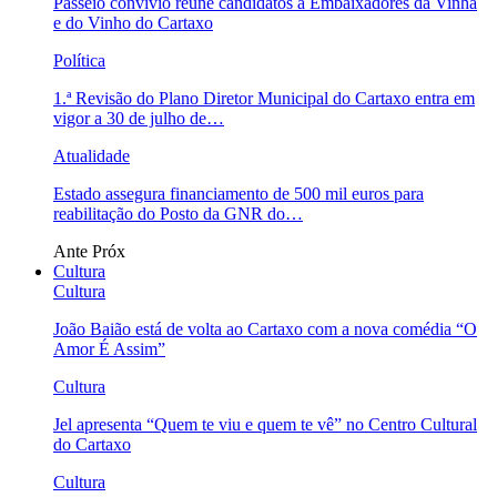
Passeio convívio reúne candidatos a Embaixadores da Vinha
e do Vinho do Cartaxo
Política
1.ª Revisão do Plano Diretor Municipal do Cartaxo entra em
vigor a 30 de julho de…
Atualidade
Estado assegura financiamento de 500 mil euros para
reabilitação do Posto da GNR do…
Ante
Próx
Cultura
Cultura
João Baião está de volta ao Cartaxo com a nova comédia “O
Amor É Assim”
Cultura
Jel apresenta “Quem te viu e quem te vê” no Centro Cultural
do Cartaxo
Cultura