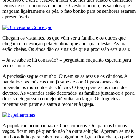
temos de estar no nosso melhor. O vestido bonito, os sapatos que
magoam ligeiramente os pés, o fato bonito para os senhores estarem
apresentáveis.
Chegam os visitantes, os que vêm ver a família e os outros que
chegam em devoção pela Senhora que abençoa a festas. As ruas
estão cheias. Os sinos dão os sinais de que a procissão está a sair.
– Já se sabe se há comissão? – perguntam enquanto esperam para
ver os andores.
A procissão segue caminho. Ouvem-se as rezas e os cânticos. A
banda toca as músicas que já sabe de cor. O passo arrastado
preenche os momentos de silêncio. O terço pende das mãos dos
devotos. As varandas estão decoradas, as famílias juntam-se à porta
de casa. Segue-se o cortejo até voltar ao largo. Os foguetes a
rebentar sem parar e a santa a recolher à igreja.
A população acompanha-a. Olhos curiosos. Ocupam os bancos
vagos, ficam em pé quando não há outra solução. Apertam-se mais
um bocadinho para caber mais alguém. A igreja fica cheia, o padre