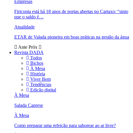
Empresas
Firiconta está há 18 anos de portas abertas no Cartaxo: “sinto
que o saldo é…
Atualidade
ETAR de Valada pioneira em boas práticas na gestão da água
Ante
Próx
Revista DADA
Todos
Bichos
À Mesa
História
Viver Bem
Tendências
Edição digital
À Mesa
Salada Caprese
À Mesa
Como preparar uma refeição para saborear ao ar livre?