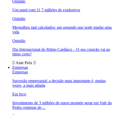
Opinião
Um paiol com 11,7 milhões de explosivos
Opinião
Mergulhos mal calculados: um segundo que pode mudar uma
vida
Opinião
Dia Internacional do Ritmo Cardíaco – O seu coração vai ao
ritmo certo?
Ante
Próx
Empresas
Empresas
Sucessão empresarial: a decisão mais importante é, muitas
vezes, a mais adiada
Em foco
Investimento de 3 milhões de euros promete gerar em Vale da
Pedra centenas de…