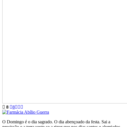
8
8
O Domingo é o dia sagrado. O dia abençoado da festa. Sai a
procissão e a terra veste-se a rigor que nos dias santos e alumiados