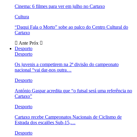
Cinema: 6 filmes para ver em julho no Cartaxo
Cultura
“Daqui Fala o Morto” sobe ao palco do Centro Cultural do
Cartaxo
Ante
Próx
Desporto
Desporto
Os juvenis a competirem na 2ª divisão do campeonato
nacional “vai dar-nos outra…
Desporto
António Gaspar acredita que “o futsal será uma referência no
Cartaxo”
Desporto
Cartaxo recebe Campeonatos Nacionais de Ciclismo de
Estrada dos escalões Sub-15,…
Desporto