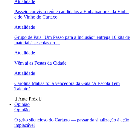
Atualidade
Passeio convívio reúne candidatos a Embaixadores da Vinha
e do Vinho do Cartaxo
Atualidade
Grupo de Pais “Um Passo para a Inclusão” entrega 16 kits de
material às escolas do…
Atualidade
Vêm aí as Festas da Cidade
Atualidade
Carolina Matias foi a vencedora da Gala ‘A Escola Tem
Talento’
Ante
Próx
Opinião
Opinião
O grito silencioso do Cartaxo — passar da sinalização à ação
implacável