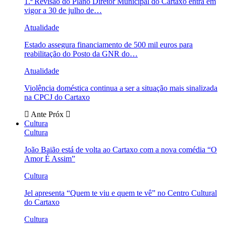
1.ª Revisão do Plano Diretor Municipal do Cartaxo entra em
vigor a 30 de julho de…
Atualidade
Estado assegura financiamento de 500 mil euros para
reabilitação do Posto da GNR do…
Atualidade
Violência doméstica continua a ser a situação mais sinalizada
na CPCJ do Cartaxo
Ante
Próx
Cultura
Cultura
João Baião está de volta ao Cartaxo com a nova comédia “O
Amor É Assim”
Cultura
Jel apresenta “Quem te viu e quem te vê” no Centro Cultural
do Cartaxo
Cultura