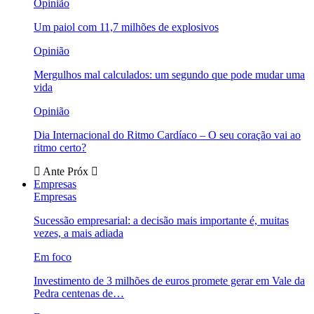
Opinião
Um paiol com 11,7 milhões de explosivos
Opinião
Mergulhos mal calculados: um segundo que pode mudar uma
vida
Opinião
Dia Internacional do Ritmo Cardíaco – O seu coração vai ao
ritmo certo?
Ante
Próx
Empresas
Empresas
Sucessão empresarial: a decisão mais importante é, muitas
vezes, a mais adiada
Em foco
Investimento de 3 milhões de euros promete gerar em Vale da
Pedra centenas de…