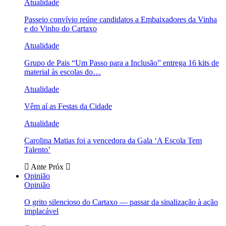
Atualidade
Passeio convívio reúne candidatos a Embaixadores da Vinha
e do Vinho do Cartaxo
Atualidade
Grupo de Pais “Um Passo para a Inclusão” entrega 16 kits de
material às escolas do…
Atualidade
Vêm aí as Festas da Cidade
Atualidade
Carolina Matias foi a vencedora da Gala ‘A Escola Tem
Talento’
Ante
Próx
Opinião
Opinião
O grito silencioso do Cartaxo — passar da sinalização à ação
implacável