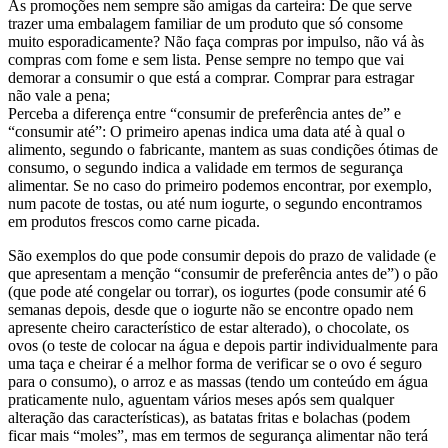
As promoções nem sempre são amigas da carteira: De que serve
trazer uma embalagem familiar de um produto que só consome
muito esporadicamente? Não faça compras por impulso, não vá às
compras com fome e sem lista. Pense sempre no tempo que vai
demorar a consumir o que está a comprar. Comprar para estragar
não vale a pena;
Perceba a diferença entre “consumir de preferência antes de” e
“consumir até”: O primeiro apenas indica uma data até à qual o
alimento, segundo o fabricante, mantem as suas condições ótimas de
consumo, o segundo indica a validade em termos de segurança
alimentar. Se no caso do primeiro podemos encontrar, por exemplo,
num pacote de tostas, ou até num iogurte, o segundo encontramos
em produtos frescos como carne picada.
São exemplos do que pode consumir depois do prazo de validade (e
que apresentam a menção “consumir de preferência antes de”) o pão
(que pode até congelar ou torrar), os iogurtes (pode consumir até 6
semanas depois, desde que o iogurte não se encontre opado nem
apresente cheiro característico de estar alterado), o chocolate, os
ovos (o teste de colocar na água e depois partir individualmente para
uma taça e cheirar é a melhor forma de verificar se o ovo é seguro
para o consumo), o arroz e as massas (tendo um conteúdo em água
praticamente nulo, aguentam vários meses após sem qualquer
alteração das características), as batatas fritas e bolachas (podem
ficar mais “moles”, mas em termos de segurança alimentar não terá