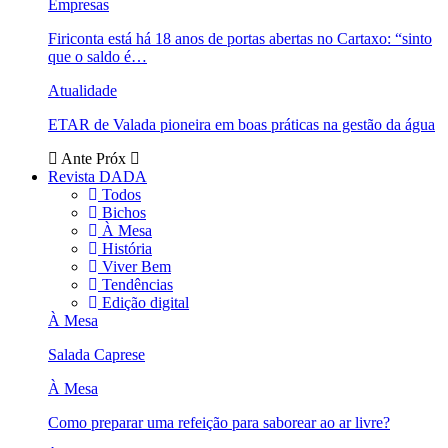
Empresas
Firiconta está há 18 anos de portas abertas no Cartaxo: “sinto
que o saldo é…
Atualidade
ETAR de Valada pioneira em boas práticas na gestão da água
Ante
Próx
Revista DADA
Todos
Bichos
À Mesa
História
Viver Bem
Tendências
Edição digital
À Mesa
Salada Caprese
À Mesa
Como preparar uma refeição para saborear ao ar livre?