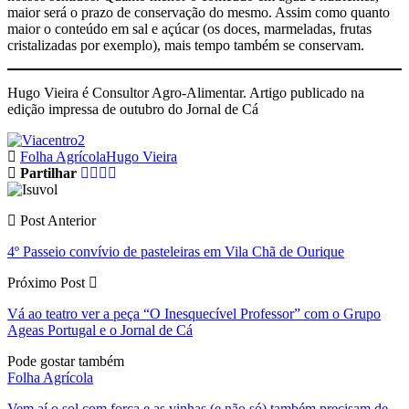
maior será o prazo de conservação do mesmo. Assim como quanto
maior o conteúdo em sal e açúcar (os doces, marmeladas, frutas
cristalizadas por exemplo), mais tempo também se conservam.
Hugo Vieira é Consultor Agro-Alimentar. Artigo publicado na
edição impressa de outubro do Jornal de Cá
Folha Agrícola
Hugo Vieira
Partilhar
Post Anterior
4º Passeio convívio de pasteleiras em Vila Chã de Ourique
Próximo Post
Vá ao teatro ver a peça “O Inesquecível Professor” com o Grupo
Ageas Portugal e o Jornal de Cá
Pode gostar também
Folha Agrícola
Vem aí o sol com força e as vinhas (e não só) também precisam de