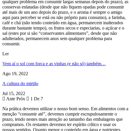
qualquer problema em consumir largas semanas depois do prazo), as
conservas enlatadas (desde que não fiquem opadas pode consumir
até mais de um ano depois do prazo, e o aroma é sempre o amigo
aqui para perceber se está ou não próprio para consumo), a farinha,
café e chá (não tendo conteúdo em água, permanecem inalterados
durante bastante tempo), os frutos secos e especiarias, o açúcar e o
sal (estes por si são “conservantes alimentares”, desde que não
adulterados, permanecem anos sem qualquer problema para
consumir.
Ler
Vem aí o sol com força e as vinhas (e não só) também…
Ago 19, 2022
A cultura do mirtilo
Jul 15, 2022
Ante
Próx
1 De 7
Na prática devemos utilizar o nosso bom senso. Em alimentos com a
menção “consumir até”, devemos cumprir escrupulosamente o
prazo, tendo nestes mais atenção ao tamanho das embalagens que
compramos. Os restantes devemos ter espírito crítico e usar os
nossos sentidos. Quanto menor o conteúdo em água e nutrientes,