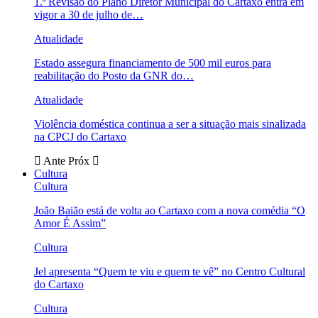
1.ª Revisão do Plano Diretor Municipal do Cartaxo entra em
vigor a 30 de julho de…
Atualidade
Estado assegura financiamento de 500 mil euros para
reabilitação do Posto da GNR do…
Atualidade
Violência doméstica continua a ser a situação mais sinalizada
na CPCJ do Cartaxo
Ante
Próx
Cultura
Cultura
João Baião está de volta ao Cartaxo com a nova comédia “O
Amor É Assim”
Cultura
Jel apresenta “Quem te viu e quem te vê” no Centro Cultural
do Cartaxo
Cultura