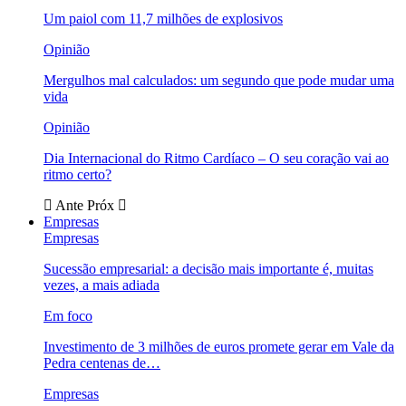
Um paiol com 11,7 milhões de explosivos
Opinião
Mergulhos mal calculados: um segundo que pode mudar uma
vida
Opinião
Dia Internacional do Ritmo Cardíaco – O seu coração vai ao
ritmo certo?
Ante
Próx
Empresas
Empresas
Sucessão empresarial: a decisão mais importante é, muitas
vezes, a mais adiada
Em foco
Investimento de 3 milhões de euros promete gerar em Vale da
Pedra centenas de…
Empresas