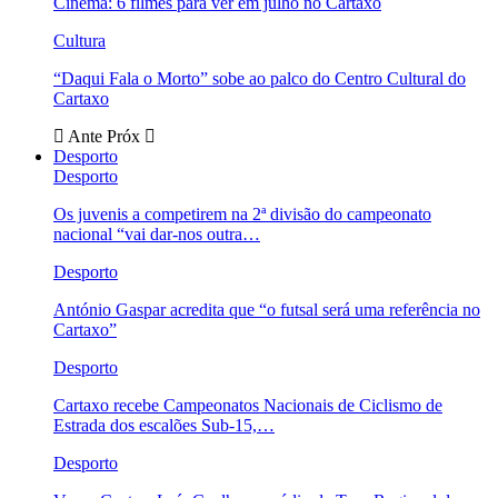
Cinema: 6 filmes para ver em julho no Cartaxo
Cultura
“Daqui Fala o Morto” sobe ao palco do Centro Cultural do
Cartaxo
Ante
Próx
Desporto
Desporto
Os juvenis a competirem na 2ª divisão do campeonato
nacional “vai dar-nos outra…
Desporto
António Gaspar acredita que “o futsal será uma referência no
Cartaxo”
Desporto
Cartaxo recebe Campeonatos Nacionais de Ciclismo de
Estrada dos escalões Sub-15,…
Desporto