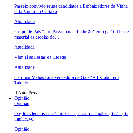
Passeio convívio reúne candidatos a Embaixadores da Vinha
e do Vinho do Cartaxo
Atualidade
Grupo de Pais “Um Passo para a Inclusão” entrega 16 kits de
material às escolas do…
Atualidade
Vêm aí as Festas da Cidade
Atualidade
Carolina Matias foi a vencedora da Gala ‘A Escola Tem
Talento’
Ante
Próx
Opinião
Opinião
O grito silencioso do Cartaxo — passar da sinalização à ação
implacável
Opinião