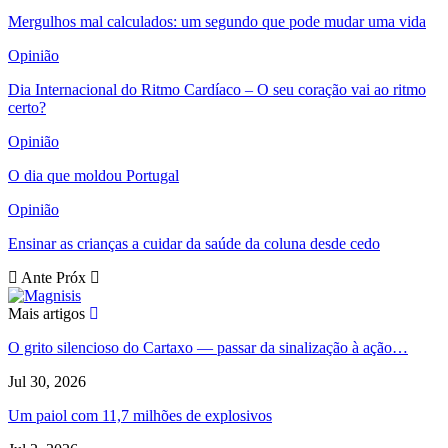
Mergulhos mal calculados: um segundo que pode mudar uma vida
Opinião
Dia Internacional do Ritmo Cardíaco – O seu coração vai ao ritmo
certo?
Opinião
O dia que moldou Portugal
Opinião
Ensinar as crianças a cuidar da saúde da coluna desde cedo
Ante
Próx
Mais artigos
O grito silencioso do Cartaxo — passar da sinalização à ação…
Jul 30, 2026
Um paiol com 11,7 milhões de explosivos