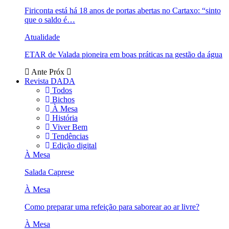
Firiconta está há 18 anos de portas abertas no Cartaxo: “sinto
que o saldo é…
Atualidade
ETAR de Valada pioneira em boas práticas na gestão da água
Ante
Próx
Revista DADA
Todos
Bichos
À Mesa
História
Viver Bem
Tendências
Edição digital
À Mesa
Salada Caprese
À Mesa
Como preparar uma refeição para saborear ao ar livre?
À Mesa