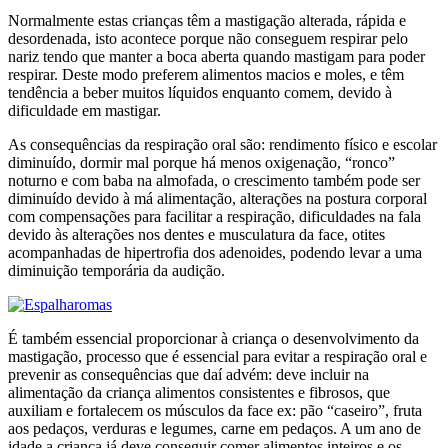
Normalmente estas crianças têm a mastigação alterada, rápida e
desordenada, isto acontece porque não conseguem respirar pelo
nariz tendo que manter a boca aberta quando mastigam para poder
respirar. Deste modo preferem alimentos macios e moles, e têm
tendência a beber muitos líquidos enquanto comem, devido à
dificuldade em mastigar.
As consequências da respiração oral são: rendimento físico e escolar
diminuído, dormir mal porque há menos oxigenação, “ronco”
noturno e com baba na almofada, o crescimento também pode ser
diminuído devido à má alimentação, alterações na postura corporal
com compensações para facilitar a respiração, dificuldades na fala
devido às alterações nos dentes e musculatura da face, otites
acompanhadas de hipertrofia dos adenoides, podendo levar a uma
diminuição temporária da audição.
É também essencial proporcionar à criança o desenvolvimento da
mastigação, processo que é essencial para evitar a respiração oral e
prevenir as consequências que daí advém: deve incluir na
alimentação da criança alimentos consistentes e fibrosos, que
auxiliam e fortalecem os músculos da face ex: pão “caseiro”, fruta
aos pedaços, verduras e legumes, carne em pedaços. A um ano de
idade a criança já deve conseguir comer alimentos inteiros e os