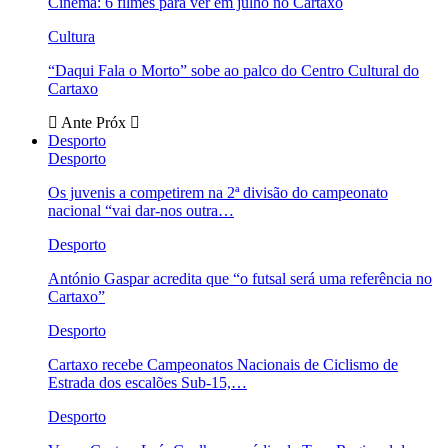
Cinema: 6 filmes para ver em julho no Cartaxo
Cultura
“Daqui Fala o Morto” sobe ao palco do Centro Cultural do
Cartaxo
Ante
Próx
Desporto
Desporto
Os juvenis a competirem na 2ª divisão do campeonato
nacional “vai dar-nos outra…
Desporto
António Gaspar acredita que “o futsal será uma referência no
Cartaxo”
Desporto
Cartaxo recebe Campeonatos Nacionais de Ciclismo de
Estrada dos escalões Sub-15,…
Desporto