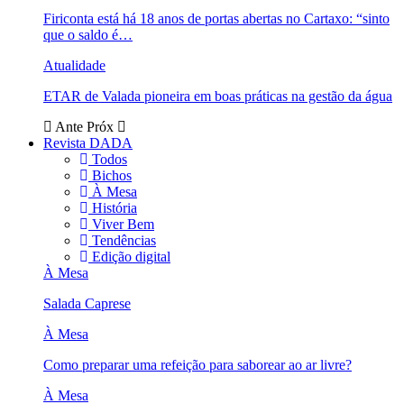
Firiconta está há 18 anos de portas abertas no Cartaxo: “sinto
que o saldo é…
Atualidade
ETAR de Valada pioneira em boas práticas na gestão da água
Ante
Próx
Revista DADA
Todos
Bichos
À Mesa
História
Viver Bem
Tendências
Edição digital
À Mesa
Salada Caprese
À Mesa
Como preparar uma refeição para saborear ao ar livre?
À Mesa