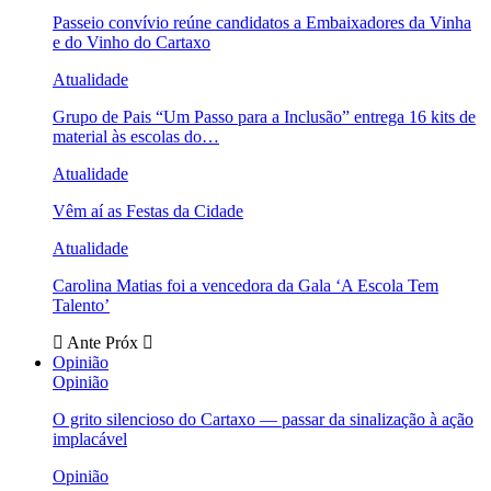
Passeio convívio reúne candidatos a Embaixadores da Vinha
e do Vinho do Cartaxo
Atualidade
Grupo de Pais “Um Passo para a Inclusão” entrega 16 kits de
material às escolas do…
Atualidade
Vêm aí as Festas da Cidade
Atualidade
Carolina Matias foi a vencedora da Gala ‘A Escola Tem
Talento’
Ante
Próx
Opinião
Opinião
O grito silencioso do Cartaxo — passar da sinalização à ação
implacável
Opinião