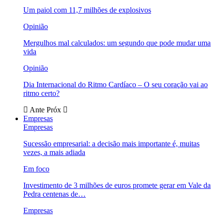
Um paiol com 11,7 milhões de explosivos
Opinião
Mergulhos mal calculados: um segundo que pode mudar uma
vida
Opinião
Dia Internacional do Ritmo Cardíaco – O seu coração vai ao
ritmo certo?
Ante
Próx
Empresas
Empresas
Sucessão empresarial: a decisão mais importante é, muitas
vezes, a mais adiada
Em foco
Investimento de 3 milhões de euros promete gerar em Vale da
Pedra centenas de…
Empresas