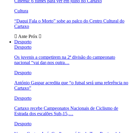
Cinema: 6 filmes para ver em julho no Cartaxo
Cultura
“Daqui Fala o Morto” sobe ao palco do Centro Cultural do
Cartaxo
Ante
Próx
Desporto
Desporto
Os juvenis a competirem na 2ª divisão do campeonato
nacional “vai dar-nos outra…
Desporto
António Gaspar acredita que “o futsal será uma referência no
Cartaxo”
Desporto
Cartaxo recebe Campeonatos Nacionais de Ciclismo de
Estrada dos escalões Sub-15,…
Desporto