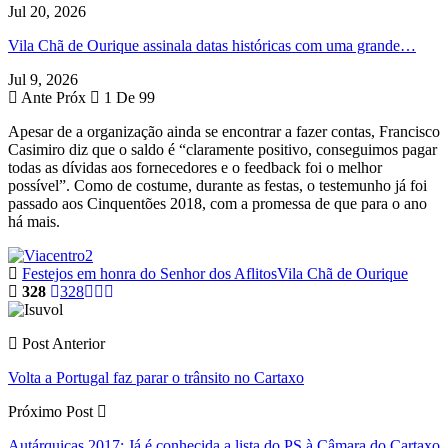
Jul 20, 2026
Vila Chã de Ourique assinala datas históricas com uma grande…
Jul 9, 2026
Ante
Próx
1 De 99
Apesar de a organização ainda se encontrar a fazer contas, Francisco
Casimiro diz que o saldo é “claramente positivo, conseguimos pagar
todas as dívidas aos fornecedores e o feedback foi o melhor
possível”. Como de costume, durante as festas, o testemunho já foi
passado aos Cinquentões 2018, com a promessa de que para o ano
há mais.
Festejos em honra do Senhor dos Aflitos
Vila Chã de Ourique
328
328
Post Anterior
Volta a Portugal faz parar o trânsito no Cartaxo
Próximo Post
Autárquicas 2017: Já é conhecida a lista do PS à Câmara do Cartaxo