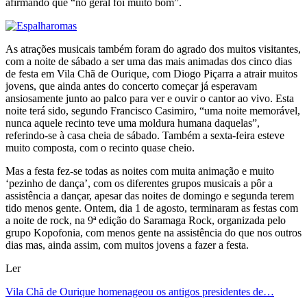
afirmando que “no geral foi muito bom”.
As atrações musicais também foram do agrado dos muitos visitantes,
com a noite de sábado a ser uma das mais animadas dos cinco dias
de festa em Vila Chã de Ourique, com Diogo Piçarra a atrair muitos
jovens, que ainda antes do concerto começar já esperavam
ansiosamente junto ao palco para ver e ouvir o cantor ao vivo. Esta
noite terá sido, segundo Francisco Casimiro, “uma noite memorável,
nunca aquele recinto teve uma moldura humana daquelas”,
referindo-se à casa cheia de sábado. Também a sexta-feira esteve
muito composta, com o recinto quase cheio.
Mas a festa fez-se todas as noites com muita animação e muito
‘pezinho de dança’, com os diferentes grupos musicais a pôr a
assistência a dançar, apesar das noites de domingo e segunda terem
tido menos gente. Ontem, dia 1 de agosto, terminaram as festas com
a noite de rock, na 9ª edição do Saramaga Rock, organizada pelo
grupo Kopofonia, com menos gente na assistência do que nos outros
dias mas, ainda assim, com muitos jovens a fazer a festa.
Ler
Vila Chã de Ourique homenageou os antigos presidentes de…