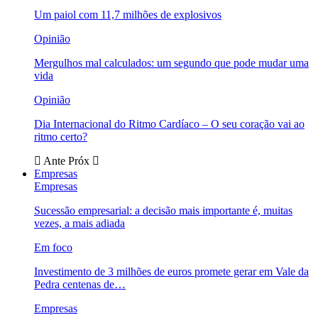
Um paiol com 11,7 milhões de explosivos
Opinião
Mergulhos mal calculados: um segundo que pode mudar uma
vida
Opinião
Dia Internacional do Ritmo Cardíaco – O seu coração vai ao
ritmo certo?
Ante
Próx
Empresas
Empresas
Sucessão empresarial: a decisão mais importante é, muitas
vezes, a mais adiada
Em foco
Investimento de 3 milhões de euros promete gerar em Vale da
Pedra centenas de…
Empresas