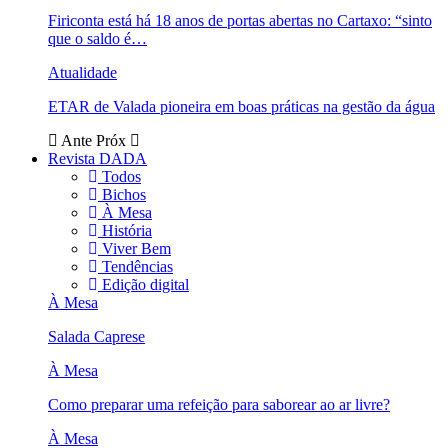
Firiconta está há 18 anos de portas abertas no Cartaxo: “sinto
que o saldo é…
Atualidade
ETAR de Valada pioneira em boas práticas na gestão da água
Ante
Próx
Revista DADA
Todos
Bichos
À Mesa
História
Viver Bem
Tendências
Edição digital
À Mesa
Salada Caprese
À Mesa
Como preparar uma refeição para saborear ao ar livre?
À Mesa