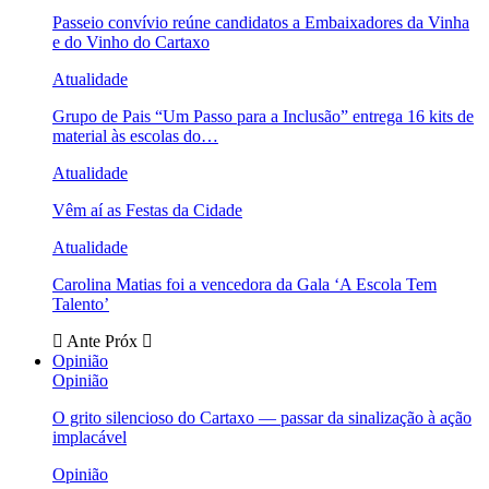
Passeio convívio reúne candidatos a Embaixadores da Vinha
e do Vinho do Cartaxo
Atualidade
Grupo de Pais “Um Passo para a Inclusão” entrega 16 kits de
material às escolas do…
Atualidade
Vêm aí as Festas da Cidade
Atualidade
Carolina Matias foi a vencedora da Gala ‘A Escola Tem
Talento’
Ante
Próx
Opinião
Opinião
O grito silencioso do Cartaxo — passar da sinalização à ação
implacável
Opinião