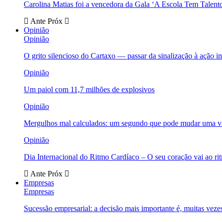
Carolina Matias foi a vencedora da Gala ‘A Escola Tem Talent
Ante
Próx
Opinião
Opinião
O grito silencioso do Cartaxo — passar da sinalização à ação i
Opinião
Um paiol com 11,7 milhões de explosivos
Opinião
Mergulhos mal calculados: um segundo que pode mudar uma v
Opinião
Dia Internacional do Ritmo Cardíaco – O seu coração vai ao ri
Ante
Próx
Empresas
Empresas
Sucessão empresarial: a decisão mais importante é, muitas veze