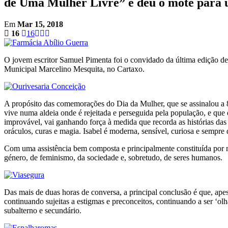
de Uma Mulher Livre” e deu o mote para u
Em
Mar 15, 2018
16
16
O jovem escritor Samuel Pimenta foi o convidado da última edição de 
Municipal Marcelino Mesquita, no Cartaxo.
A propósito das comemorações do Dia da Mulher, que se assinalou a 8 
vive numa aldeia onde é rejeitada e perseguida pela população, e que d
improvável, vai ganhando força à medida que recorda as histórias das
oráculos, curas e magia. Isabel é moderna, sensível, curiosa e sempre
Com uma assistência bem composta e principalmente constituída por mu
género, de feminismo, da sociedade e, sobretudo, de seres humanos.
Das mais de duas horas de conversa, a principal conclusão é que, apesa
continuando sujeitas a estigmas e preconceitos, continuando a ser ‘ol
subalterno e secundário.