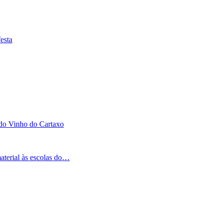
esta
 do Vinho do Cartaxo
aterial às escolas do…