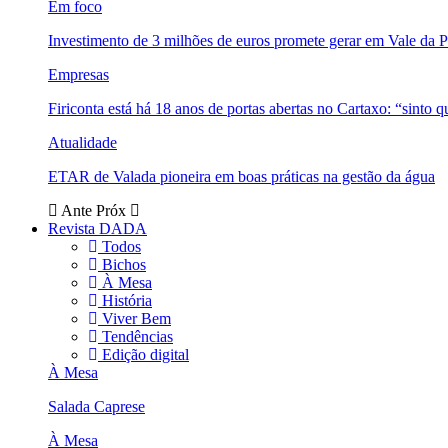
Em foco
Investimento de 3 milhões de euros promete gerar em Vale da 
Empresas
Firiconta está há 18 anos de portas abertas no Cartaxo: “sinto 
Atualidade
ETAR de Valada pioneira em boas práticas na gestão da água
Ante
Próx
Revista DADA
Todos
Bichos
À Mesa
História
Viver Bem
Tendências
Edição digital
À Mesa
Salada Caprese
À Mesa