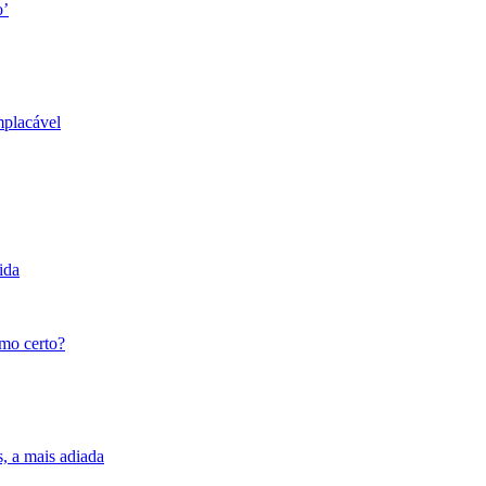
o’
mplacável
ida
tmo certo?
s, a mais adiada