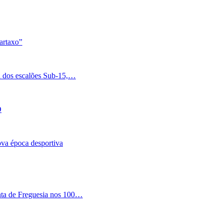
artaxo”
a dos escalões Sub-15,…
O
nova época desportiva
nta de Freguesia nos 100…