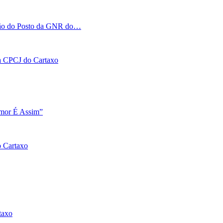
tação do Posto da GNR do…
 na CPCJ do Cartaxo
Amor É Assim”
o Cartaxo
taxo