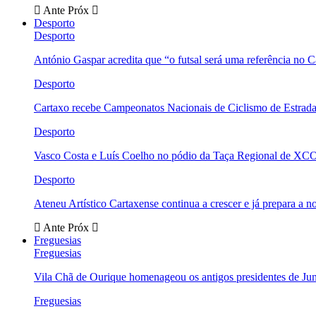
Ante
Próx
Desporto
Desporto
António Gaspar acredita que “o futsal será uma referência no C
Desporto
Cartaxo recebe Campeonatos Nacionais de Ciclismo de Estrad
Desporto
Vasco Costa e Luís Coelho no pódio da Taça Regional de XC
Desporto
Ateneu Artístico Cartaxense continua a crescer e já prepara a 
Ante
Próx
Freguesias
Freguesias
Vila Chã de Ourique homenageou os antigos presidentes de Ju
Freguesias