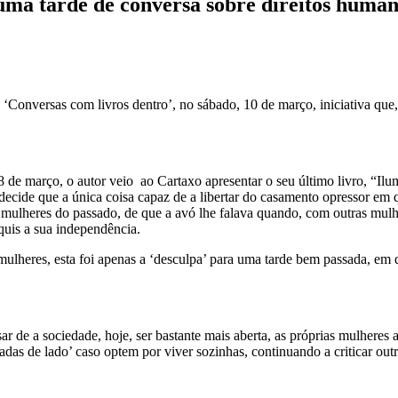
ma tarde de conversa sobre direitos huma
‘Conversas com livros dentro’, no sábado, 10 de março, iniciativa que,
de março, o autor veio ao Cartaxo apresentar o seu último livro, “Ilu
ecide que a única coisa capaz de a libertar do casamento opressor em qu
 mulheres do passado, de que a avó lhe falava quando, com outras mulh
 quis a sua independência.
lheres, esta foi apenas a ‘desculpa’ para uma tarde bem passada, em qu
r de a sociedade, hoje, ser bastante mais aberta, as próprias mulheres 
hadas de lado’ caso optem por viver sozinhas, continuando a criticar ou