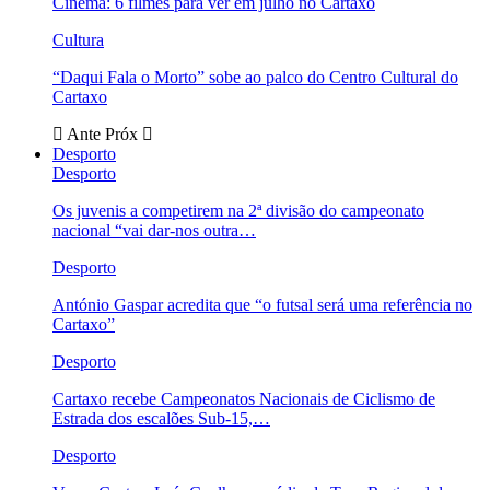
Cinema: 6 filmes para ver em julho no Cartaxo
Cultura
“Daqui Fala o Morto” sobe ao palco do Centro Cultural do
Cartaxo
Ante
Próx
Desporto
Desporto
Os juvenis a competirem na 2ª divisão do campeonato
nacional “vai dar-nos outra…
Desporto
António Gaspar acredita que “o futsal será uma referência no
Cartaxo”
Desporto
Cartaxo recebe Campeonatos Nacionais de Ciclismo de
Estrada dos escalões Sub-15,…
Desporto