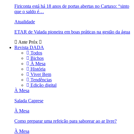
Firiconta está há 18 anos de portas abertas no Cartaxo: “sinto
que o saldo é…
Atualidade
ETAR de Valada pioneira em boas práticas na gestão da água
Ante
Próx
Revista DADA
Todos
Bichos
À Mesa
História
Viver Bem
Tendências
Edição digital
À Mesa
Salada Caprese
À Mesa
Como preparar uma refeição para saborear ao ar livre?
À Mesa