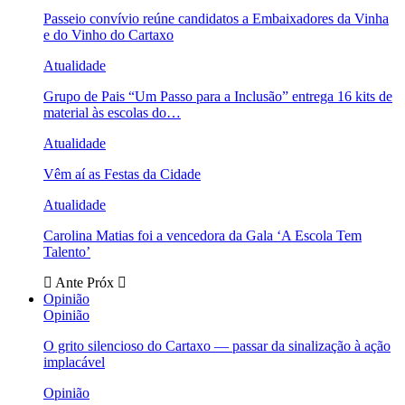
Passeio convívio reúne candidatos a Embaixadores da Vinha
e do Vinho do Cartaxo
Atualidade
Grupo de Pais “Um Passo para a Inclusão” entrega 16 kits de
material às escolas do…
Atualidade
Vêm aí as Festas da Cidade
Atualidade
Carolina Matias foi a vencedora da Gala ‘A Escola Tem
Talento’
Ante
Próx
Opinião
Opinião
O grito silencioso do Cartaxo — passar da sinalização à ação
implacável
Opinião