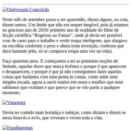
Neste mês de setembro passo a ser quarentão, dizem alguns, ou cota,
dizem outros. Um limite que não era sequer tangível, pois já estamos
no gracioso ano de 2016: primeiro ano de realidade do filme de
ficção científica “Regresso ao Futuro”, onde já devia ser possível
voar de carro para o trabalho e vestir roupa inteligente, que alargava
ou encolhia conforme o peso e altura (esta invenção, confesso que
dava bastante jeito, só se comprava roupa uma vez na vida).
Faço quarenta anos. E começamos a ter as primeiras noções de
finitude, aquelas dores que nunca tivémos e porque é que aparecem
e desaparecem, e porque é que já não conseguimos fazer aquelas
coisas que fazíamos com uma perna às costas, como subir uma
simples escada, agora a ouvir estalos em ossos e tendões que nem
sabíamos que existiam e que parece que se vão partir a qualquer
momento.
Devia ter comido mais hortaliça e nabiças, como diziam e dizem os
meus bisavós e avós, que viveram e vivem toda a vida.