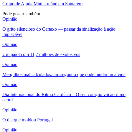
Grupo de Ajuda Mútua reúne em Santarém
Pode gostar também
Opinião
O grito silencioso do Cartaxo — passar da sinalização à ação
implacável
Opinião
Um paiol com 11,7 milhões de explosivos
Opinião
Mergulhos mal calculados: um segundo que pode mudar uma vida
Opinião
Dia Internacional do Ritmo Cardíaco – O seu coração vai ao ritmo
certo?
Opinião
O dia que moldou Portugal
Opinião