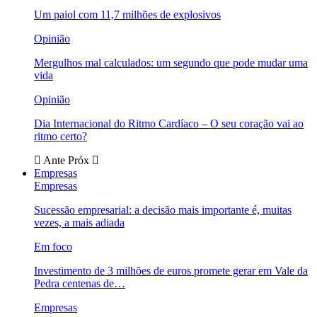
Um paiol com 11,7 milhões de explosivos
Opinião
Mergulhos mal calculados: um segundo que pode mudar uma
vida
Opinião
Dia Internacional do Ritmo Cardíaco – O seu coração vai ao
ritmo certo?
Ante
Próx
Empresas
Empresas
Sucessão empresarial: a decisão mais importante é, muitas
vezes, a mais adiada
Em foco
Investimento de 3 milhões de euros promete gerar em Vale da
Pedra centenas de…
Empresas