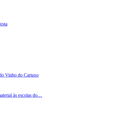
esta
 do Vinho do Cartaxo
aterial às escolas do…