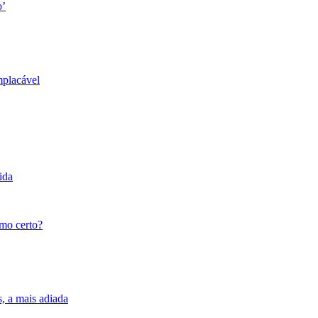
o’
mplacável
ida
tmo certo?
s, a mais adiada