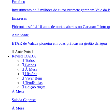
Em foco
Investimento de 3 milhões de euros promete gerar em Vale da 
Empresas
Firiconta está há 18 anos de portas abertas no Cartaxo: “sinto 
Atualidade
ETAR de Valada pioneira em boas práticas na gestão da água
Ante
Próx
Revista DADA
Todos
Bichos
À Mesa
História
Viver Bem
Tendências
Edição digital
À Mesa
Salada Caprese
À Mesa