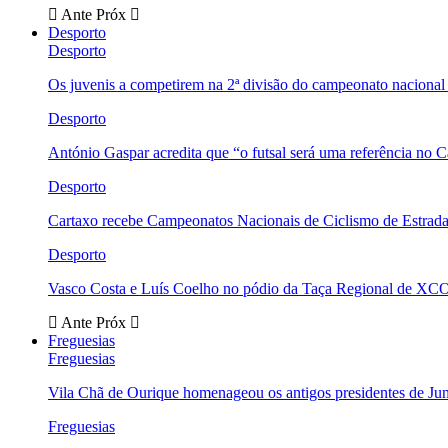
Ante
Próx
Desporto
Desporto
Os juvenis a competirem na 2ª divisão do campeonato nacional
Desporto
António Gaspar acredita que “o futsal será uma referência no C
Desporto
Cartaxo recebe Campeonatos Nacionais de Ciclismo de Estrad
Desporto
Vasco Costa e Luís Coelho no pódio da Taça Regional de XC
Ante
Próx
Freguesias
Freguesias
Vila Chã de Ourique homenageou os antigos presidentes de Ju
Freguesias