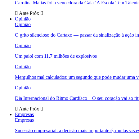
Carolina Matias foi a vencedora da Gala ‘A Escola Tem Talent
Ante
Próx
Opinião
Opinião
O grito silencioso do Cartaxo — passar da sinalização à ação i
Opinião
Um paiol com 11,7 milhões de explosivos
Opinião
Mergulhos mal calculados: um segundo que pode mudar uma v
Opinião
Dia Internacional do Ritmo Cardíaco – O seu coração vai ao ri
Ante
Próx
Empresas
Empresas
Sucessão empresarial: a decisão mais importante é, muitas veze