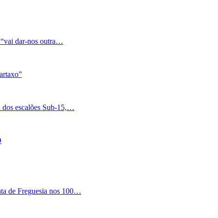
 “vai dar-nos outra…
artaxo”
a dos escalões Sub-15,…
O
nta de Freguesia nos 100…