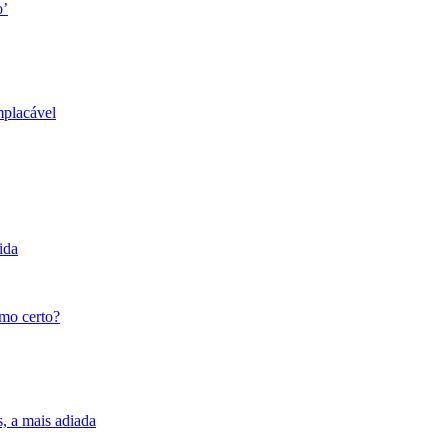
o’
mplacável
ida
tmo certo?
s, a mais adiada