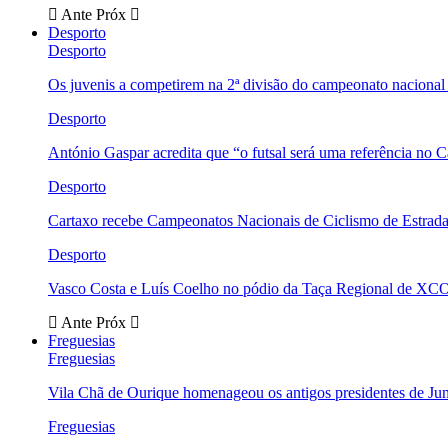
Ante
Próx
Desporto
Desporto
Os juvenis a competirem na 2ª divisão do campeonato nacional
Desporto
António Gaspar acredita que “o futsal será uma referência no C
Desporto
Cartaxo recebe Campeonatos Nacionais de Ciclismo de Estrad
Desporto
Vasco Costa e Luís Coelho no pódio da Taça Regional de XC
Ante
Próx
Freguesias
Freguesias
Vila Chã de Ourique homenageou os antigos presidentes de Ju
Freguesias