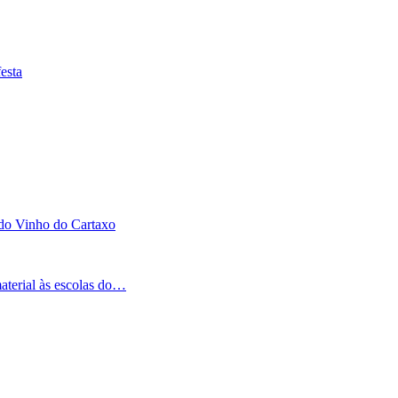
esta
 do Vinho do Cartaxo
aterial às escolas do…