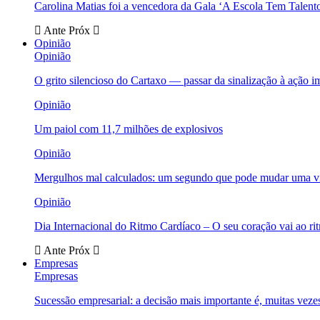
Carolina Matias foi a vencedora da Gala ‘A Escola Tem Talent
Ante
Próx
Opinião
Opinião
O grito silencioso do Cartaxo — passar da sinalização à ação i
Opinião
Um paiol com 11,7 milhões de explosivos
Opinião
Mergulhos mal calculados: um segundo que pode mudar uma v
Opinião
Dia Internacional do Ritmo Cardíaco – O seu coração vai ao ri
Ante
Próx
Empresas
Empresas
Sucessão empresarial: a decisão mais importante é, muitas veze