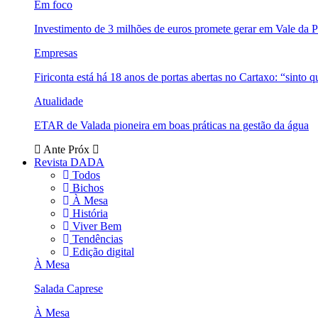
Em foco
Investimento de 3 milhões de euros promete gerar em Vale da 
Empresas
Firiconta está há 18 anos de portas abertas no Cartaxo: “sinto 
Atualidade
ETAR de Valada pioneira em boas práticas na gestão da água
Ante
Próx
Revista DADA
Todos
Bichos
À Mesa
História
Viver Bem
Tendências
Edição digital
À Mesa
Salada Caprese
À Mesa