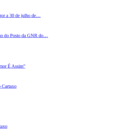
igor a 30 de julho de…
tação do Posto da GNR do…
Amor É Assim”
o Cartaxo
taxo