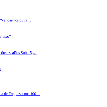
 “vai dar-nos outra…
artaxo”
a dos escalões Sub-15,…
O
nta de Freguesia nos 100…