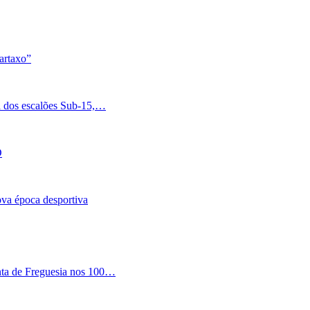
artaxo”
a dos escalões Sub-15,…
O
nova época desportiva
nta de Freguesia nos 100…