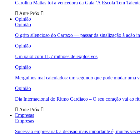
Carolina Matias foi a vencedora da Gala ‘A Escola Tem Talent
Ante
Próx
Opinião
Opinião
O grito silencioso do Cartaxo — passar da sinalização à ação i
Opinião
Um paiol com 11,7 milhões de explosivos
Opinião
Mergulhos mal calculados: um segundo que pode mudar uma v
Opinião
Dia Internacional do Ritmo Cardíaco – O seu coração vai ao ri
Ante
Próx
Empresas
Empresas
Sucessão empresarial: a decisão mais importante é, muitas veze