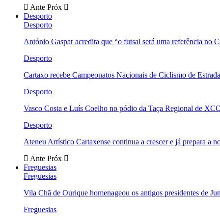
Ante
Próx
Desporto
Desporto
António Gaspar acredita que “o futsal será uma referência no C
Desporto
Cartaxo recebe Campeonatos Nacionais de Ciclismo de Estrad
Desporto
Vasco Costa e Luís Coelho no pódio da Taça Regional de XC
Desporto
Ateneu Artístico Cartaxense continua a crescer e já prepara a 
Ante
Próx
Freguesias
Freguesias
Vila Chã de Ourique homenageou os antigos presidentes de Ju
Freguesias