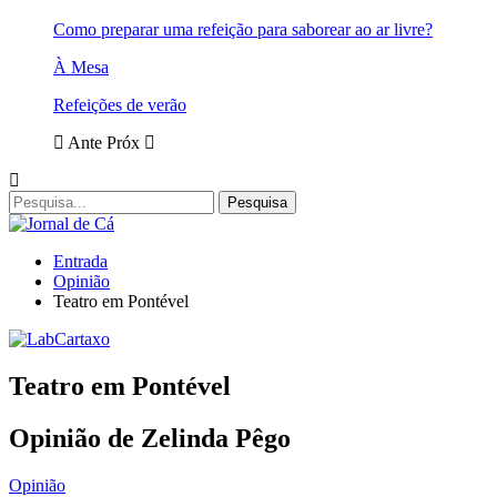
Como preparar uma refeição para saborear ao ar livre?
À Mesa
Refeições de verão
Ante
Próx
Entrada
Opinião
Teatro em Pontével
Teatro em Pontével
Opinião de Zelinda Pêgo
Opinião