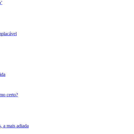
o’
mplacável
ida
tmo certo?
s, a mais adiada