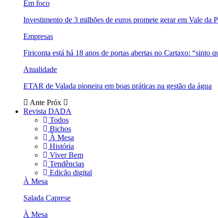
Em foco
Investimento de 3 milhões de euros promete gerar em Vale da 
Empresas
Firiconta está há 18 anos de portas abertas no Cartaxo: “sinto 
Atualidade
ETAR de Valada pioneira em boas práticas na gestão da água
Ante
Próx
Revista DADA
Todos
Bichos
À Mesa
História
Viver Bem
Tendências
Edição digital
À Mesa
Salada Caprese
À Mesa