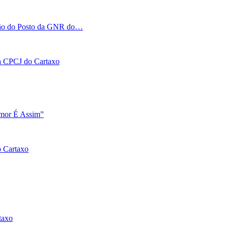
tação do Posto da GNR do…
 na CPCJ do Cartaxo
Amor É Assim”
o Cartaxo
taxo