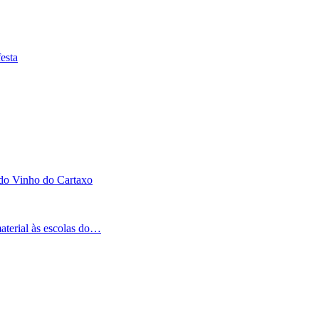
esta
 do Vinho do Cartaxo
aterial às escolas do…