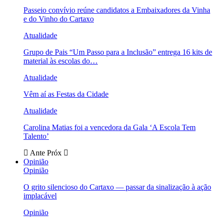
Passeio convívio reúne candidatos a Embaixadores da Vinha
e do Vinho do Cartaxo
Atualidade
Grupo de Pais “Um Passo para a Inclusão” entrega 16 kits de
material às escolas do…
Atualidade
Vêm aí as Festas da Cidade
Atualidade
Carolina Matias foi a vencedora da Gala ‘A Escola Tem
Talento’
Ante
Próx
Opinião
Opinião
O grito silencioso do Cartaxo — passar da sinalização à ação
implacável
Opinião