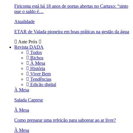
Firiconta está há 18 anos de portas abertas no Cartaxo: “sinto
que o saldo é…
Atualidade
ETAR de Valada pioneira em boas práticas na gestão da água
Ante
Próx
Revista DADA
Todos
Bichos
À Mesa
História
Viver Bem
Tendências
Edição digital
À Mesa
Salada Caprese
À Mesa
Como preparar uma refeição para saborear ao ar livre?
À Mesa