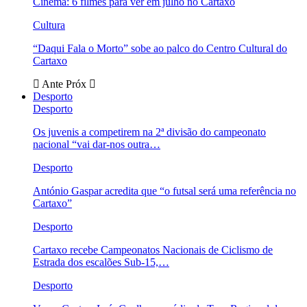
Cinema: 6 filmes para ver em julho no Cartaxo
Cultura
“Daqui Fala o Morto” sobe ao palco do Centro Cultural do
Cartaxo
Ante
Próx
Desporto
Desporto
Os juvenis a competirem na 2ª divisão do campeonato
nacional “vai dar-nos outra…
Desporto
António Gaspar acredita que “o futsal será uma referência no
Cartaxo”
Desporto
Cartaxo recebe Campeonatos Nacionais de Ciclismo de
Estrada dos escalões Sub-15,…
Desporto