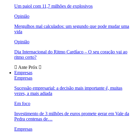
Um paiol com 11,7 milhões de explosivos
Opinião
Mergulhos mal calculados: um segundo que pode mudar uma
vida
Opinião
Dia Internacional do Ritmo Cardíaco – O seu coração vai ao
ritmo certo?
Ante
Próx
Empresas
Empresas
Sucessão empresarial: a decisão mais importante é, muitas
vezes, a mais adiada
Em foco
Investimento de 3 milhões de euros promete gerar em Vale da
Pedra centenas de…
Empresas