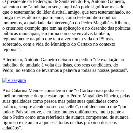
O presidente da Federação de Santarém do PS, António Gameiro,
salientou que “a minha presença aqui não pode significar mais do
que o testemunho do líder distrital, amigo, que tem testemunhado, ao
longo destes últimos quatro anos, como testemunhou noutros
momentos, a qualidade da intervenção do Pedro Magalhães Ribeiro,
o criterioso exemplo que tem na aplicação e no desenho das políticas
públicas municipais, e a forma como se envolve, também,
regionalmente naquilo que tem a ver com a vida do PS mas,
sobretudo, com a vida do Município do Cartaxo no contexto
regional”.
A terminar, António Gameiro deixou um pedido “de exaltação ao
trabalho, de unidade à volta das listas, dos seus candidatos, do
Pedro, no sentido de levarmos a palavra a todas as nossas pessoas”.
Ana Catarina Mendes considerou que “o Cartaxo não podia estar
melhor entregue do que estar aqui o Pedro Magalhães Ribeiro, pelas
suas qualidades como pessoa mas pelas suas qualidades como
político, sempre atento ao seu concelho”, confidenciando que “por
todo o País se houve, e eu faço muitos quilómetros, muita gente a
dar o Pedro como uma referência de autarca competente, de autarca
rigoroso e de autarca que está todos os dias próximo dos seus
cidadãos”.