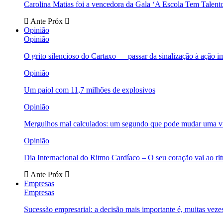
Carolina Matias foi a vencedora da Gala ‘A Escola Tem Talent
Ante
Próx
Opinião
Opinião
O grito silencioso do Cartaxo — passar da sinalização à ação i
Opinião
Um paiol com 11,7 milhões de explosivos
Opinião
Mergulhos mal calculados: um segundo que pode mudar uma v
Opinião
Dia Internacional do Ritmo Cardíaco – O seu coração vai ao ri
Ante
Próx
Empresas
Empresas
Sucessão empresarial: a decisão mais importante é, muitas veze