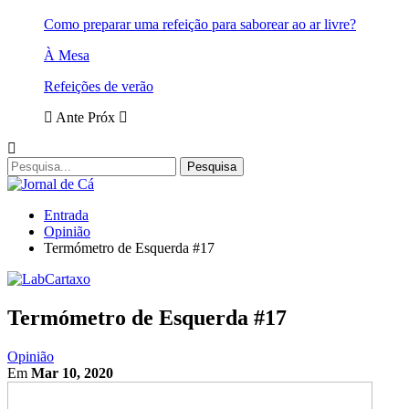
Como preparar uma refeição para saborear ao ar livre?
À Mesa
Refeições de verão
Ante
Próx
Entrada
Opinião
Termómetro de Esquerda #17
Termómetro de Esquerda #17
Opinião
Em
Mar 10, 2020