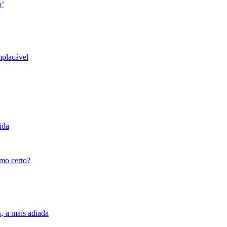
o’
mplacável
ida
tmo certo?
s, a mais adiada