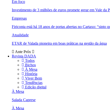
Em foco
Investimento de 3 milhões de euros promete gerar em Vale da 
Empresas
Firiconta está há 18 anos de portas abertas no Cartaxo: “sinto 
Atualidade
ETAR de Valada pioneira em boas práticas na gestão da água
Ante
Próx
Revista DADA
Todos
Bichos
À Mesa
História
Viver Bem
Tendências
Edição digital
À Mesa
Salada Caprese
À Mesa