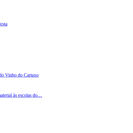
esta
 do Vinho do Cartaxo
aterial às escolas do…