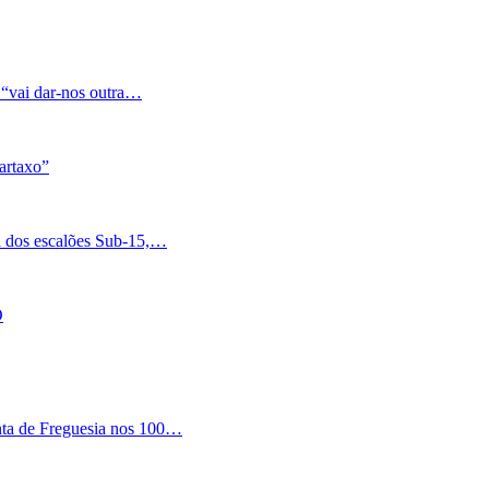
 “vai dar-nos outra…
artaxo”
a dos escalões Sub-15,…
O
nta de Freguesia nos 100…