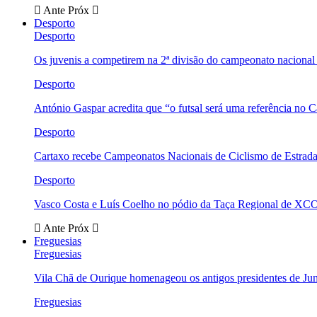
Ante
Próx
Desporto
Desporto
Os juvenis a competirem na 2ª divisão do campeonato nacional
Desporto
António Gaspar acredita que “o futsal será uma referência no C
Desporto
Cartaxo recebe Campeonatos Nacionais de Ciclismo de Estrad
Desporto
Vasco Costa e Luís Coelho no pódio da Taça Regional de XC
Ante
Próx
Freguesias
Freguesias
Vila Chã de Ourique homenageou os antigos presidentes de Ju
Freguesias