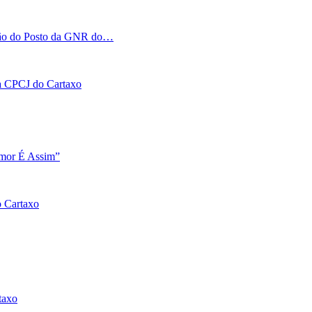
tação do Posto da GNR do…
 na CPCJ do Cartaxo
Amor É Assim”
o Cartaxo
taxo