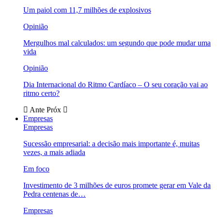
Um paiol com 11,7 milhões de explosivos
Opinião
Mergulhos mal calculados: um segundo que pode mudar uma
vida
Opinião
Dia Internacional do Ritmo Cardíaco – O seu coração vai ao
ritmo certo?
Ante
Próx
Empresas
Empresas
Sucessão empresarial: a decisão mais importante é, muitas
vezes, a mais adiada
Em foco
Investimento de 3 milhões de euros promete gerar em Vale da
Pedra centenas de…
Empresas