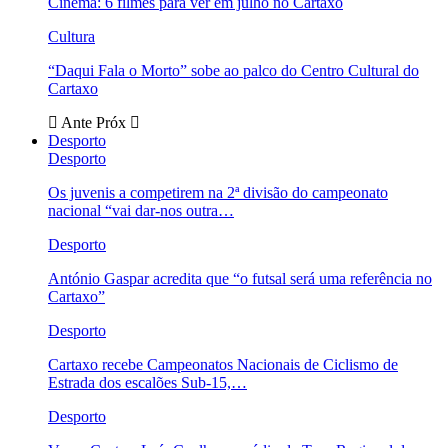
Cinema: 6 filmes para ver em julho no Cartaxo
Cultura
“Daqui Fala o Morto” sobe ao palco do Centro Cultural do
Cartaxo
Ante
Próx
Desporto
Desporto
Os juvenis a competirem na 2ª divisão do campeonato
nacional “vai dar-nos outra…
Desporto
António Gaspar acredita que “o futsal será uma referência no
Cartaxo”
Desporto
Cartaxo recebe Campeonatos Nacionais de Ciclismo de
Estrada dos escalões Sub-15,…
Desporto