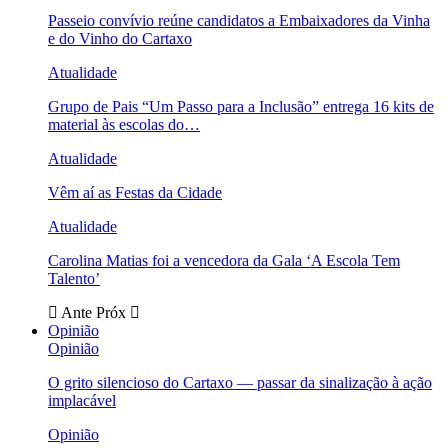
Passeio convívio reúne candidatos a Embaixadores da Vinha
e do Vinho do Cartaxo
Atualidade
Grupo de Pais “Um Passo para a Inclusão” entrega 16 kits de
material às escolas do…
Atualidade
Vêm aí as Festas da Cidade
Atualidade
Carolina Matias foi a vencedora da Gala ‘A Escola Tem
Talento’
Ante
Próx
Opinião
Opinião
O grito silencioso do Cartaxo — passar da sinalização à ação
implacável
Opinião