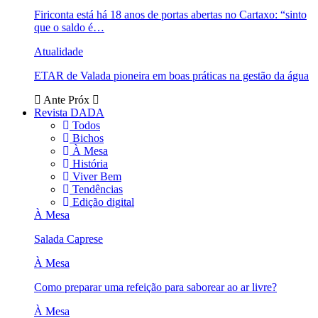
Firiconta está há 18 anos de portas abertas no Cartaxo: “sinto
que o saldo é…
Atualidade
ETAR de Valada pioneira em boas práticas na gestão da água
Ante
Próx
Revista DADA
Todos
Bichos
À Mesa
História
Viver Bem
Tendências
Edição digital
À Mesa
Salada Caprese
À Mesa
Como preparar uma refeição para saborear ao ar livre?
À Mesa