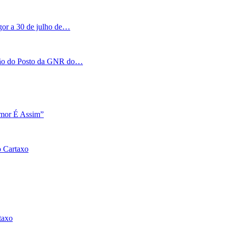
igor a 30 de julho de…
tação do Posto da GNR do…
Amor É Assim”
o Cartaxo
taxo