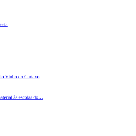
esta
 do Vinho do Cartaxo
aterial às escolas do…