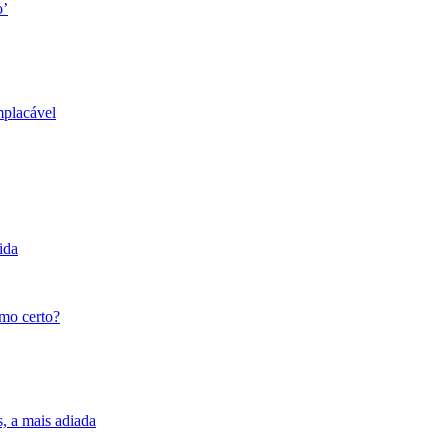
o’
mplacável
ida
tmo certo?
s, a mais adiada