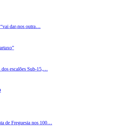
 “vai dar-nos outra…
artaxo”
a dos escalões Sub-15,…
O
nta de Freguesia nos 100…