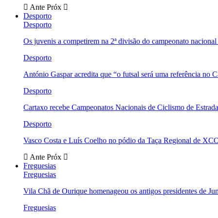
Ante
Próx
Desporto
Desporto
Os juvenis a competirem na 2ª divisão do campeonato nacional
Desporto
António Gaspar acredita que “o futsal será uma referência no C
Desporto
Cartaxo recebe Campeonatos Nacionais de Ciclismo de Estrad
Desporto
Vasco Costa e Luís Coelho no pódio da Taça Regional de XC
Ante
Próx
Freguesias
Freguesias
Vila Chã de Ourique homenageou os antigos presidentes de Ju
Freguesias