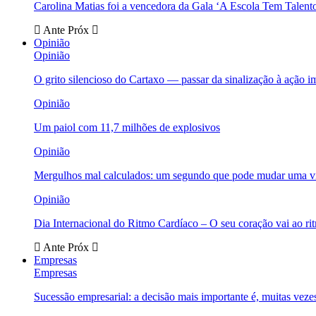
Carolina Matias foi a vencedora da Gala ‘A Escola Tem Talent
Ante
Próx
Opinião
Opinião
O grito silencioso do Cartaxo — passar da sinalização à ação i
Opinião
Um paiol com 11,7 milhões de explosivos
Opinião
Mergulhos mal calculados: um segundo que pode mudar uma v
Opinião
Dia Internacional do Ritmo Cardíaco – O seu coração vai ao ri
Ante
Próx
Empresas
Empresas
Sucessão empresarial: a decisão mais importante é, muitas veze