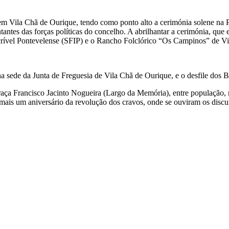
 em Vila Chã de Ourique, tendo como ponto alto a cerimónia solene na 
antes das forças políticas do concelho. A abrilhantar a cerimónia, q
crível Pontevelense (SFIP) e o Rancho Folclórico “Os Campinos” de V
 sede da Junta de Freguesia de Vila Chã de Ourique, e o desfile dos B
a Francisco Jacinto Nogueira (Largo da Memória), entre população, repr
mais um aniversário da revolução dos cravos, onde se ouviram os discur