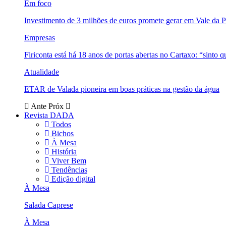
Em foco
Investimento de 3 milhões de euros promete gerar em Vale da 
Empresas
Firiconta está há 18 anos de portas abertas no Cartaxo: “sinto 
Atualidade
ETAR de Valada pioneira em boas práticas na gestão da água
Ante
Próx
Revista DADA
Todos
Bichos
À Mesa
História
Viver Bem
Tendências
Edição digital
À Mesa
Salada Caprese
À Mesa