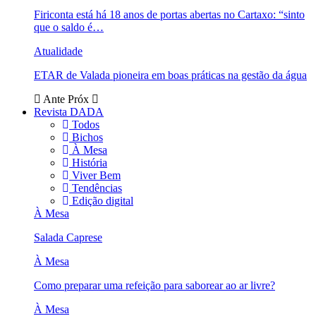
Firiconta está há 18 anos de portas abertas no Cartaxo: “sinto
que o saldo é…
Atualidade
ETAR de Valada pioneira em boas práticas na gestão da água
Ante
Próx
Revista DADA
Todos
Bichos
À Mesa
História
Viver Bem
Tendências
Edição digital
À Mesa
Salada Caprese
À Mesa
Como preparar uma refeição para saborear ao ar livre?
À Mesa