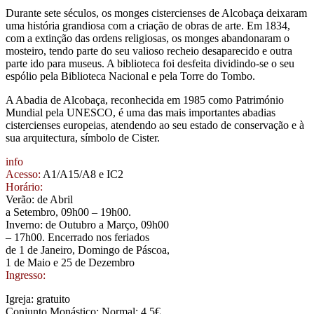
Durante sete séculos, os monges cistercienses de Alcobaça deixaram
uma história grandiosa com a criação de obras de arte. Em 1834,
com a extinção das ordens religiosas, os monges abandonaram o
mosteiro, tendo parte do seu valioso recheio desaparecido e outra
parte ido para museus. A biblioteca foi desfeita dividindo-se o seu
espólio pela Biblioteca Nacional e pela Torre do Tombo.
A Abadia de Alcobaça, reconhecida em 1985 como Património
Mundial pela UNESCO, é uma das mais importantes abadias
cistercienses europeias, atendendo ao seu estado de conservação e à
sua arquitectura, símbolo de Cister.
info
Acesso:
A1/A15/A8 e IC2
Horário:
Verão: de Abril
a Setembro, 09h00 – 19h00.
Inverno: de Outubro a Março, 09h00
– 17h00. Encerrado nos feriados
de 1 de Janeiro, Domingo de Páscoa,
1 de Maio e 25 de Dezembro
Ingresso:
Igreja: gratuito
Conjunto Monástico: Normal: 4,5€