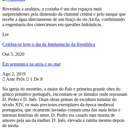
Revestida a azulejos, a cozinha é um dos espaços mais
surpreendentes pela dimensão da chaminé central e pelo tanque que
recebe a água directamente de um braço do rio Alcôa, confirmando
a engenharia dos cistercienses em questões hidráulicas.
Ler
Celebra-se hoje o dia da Implantação da República
Out 5, 2020
Em segurança na areia e no mar
Ago 2, 2019
Ante
Próx
1 De 8
Na igreja do mosteiro, a maior do País e primeira grande obra do
gótico primitivo português, encontram-se os túmulos onde repousam
D. Pedro e D. Inês. Duas obras primas de escultura tumular do
século XIV, os mais preciosos exemplares da época medieval
portuguesa, que ricamente lavradas contam uma das mais belas e
intensas histórias de amor. D. Pedro era casado mas morria de
amores pela aia da mulher, D. Inês, elevada a rainha mesmo depois
de morta.