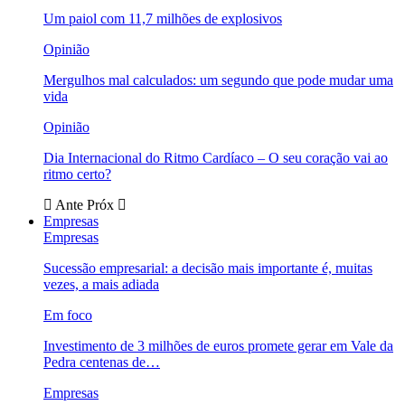
Um paiol com 11,7 milhões de explosivos
Opinião
Mergulhos mal calculados: um segundo que pode mudar uma
vida
Opinião
Dia Internacional do Ritmo Cardíaco – O seu coração vai ao
ritmo certo?
Ante
Próx
Empresas
Empresas
Sucessão empresarial: a decisão mais importante é, muitas
vezes, a mais adiada
Em foco
Investimento de 3 milhões de euros promete gerar em Vale da
Pedra centenas de…
Empresas