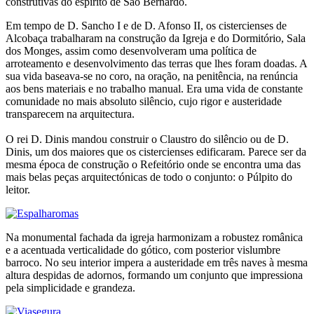
construtivas do espírito de São Bernardo.
Em tempo de D. Sancho I e de D. Afonso II, os cistercienses de
Alcobaça trabalharam na construção da Igreja e do Dormitório, Sala
dos Monges, assim como desenvolveram uma política de
arroteamento e desenvolvimento das terras que lhes foram doadas. A
sua vida baseava-se no coro, na oração, na penitência, na renúncia
aos bens materiais e no trabalho manual. Era uma vida de constante
comunidade no mais absoluto silêncio, cujo rigor e austeridade
transparecem na arquitectura.
O rei D. Dinis mandou construir o Claustro do silêncio ou de D.
Dinis, um dos maiores que os cistercienses edificaram. Parece ser da
mesma época de construção o Refeitório onde se encontra uma das
mais belas peças arquitectónicas de todo o conjunto: o Púlpito do
leitor.
Na monumental fachada da igreja harmonizam a robustez românica
e a acentuada verticalidade do gótico, com posterior vislumbre
barroco. No seu interior impera a austeridade em três naves à mesma
altura despidas de adornos, formando um conjunto que impressiona
pela simplicidade e grandeza.