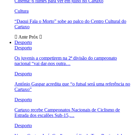
Cinema: 6 filmes para ver em julho no Cartaxo
Cultura
“Daqui Fala o Morto” sobe ao palco do Centro Cultural do
Cartaxo
Ante
Próx
Desporto
Desporto
Os juvenis a competirem na 2ª divisão do campeonato
nacional “vai dar-nos outra…
Desporto
António Gaspar acredita que “o futsal será uma referência no
Cartaxo”
Desporto
Cartaxo recebe Campeonatos Nacionais de Ciclismo de
Estrada dos escalões Sub-15,…
Desporto