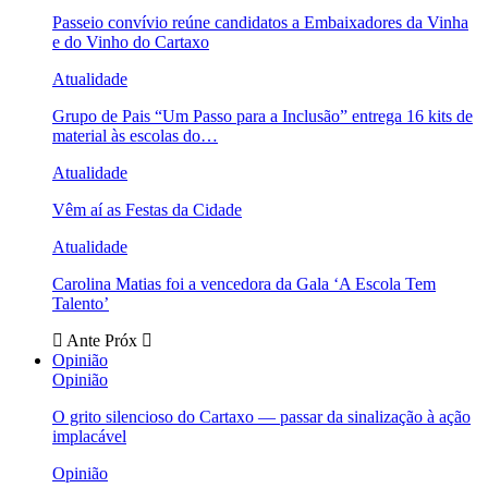
Passeio convívio reúne candidatos a Embaixadores da Vinha
e do Vinho do Cartaxo
Atualidade
Grupo de Pais “Um Passo para a Inclusão” entrega 16 kits de
material às escolas do…
Atualidade
Vêm aí as Festas da Cidade
Atualidade
Carolina Matias foi a vencedora da Gala ‘A Escola Tem
Talento’
Ante
Próx
Opinião
Opinião
O grito silencioso do Cartaxo — passar da sinalização à ação
implacável
Opinião