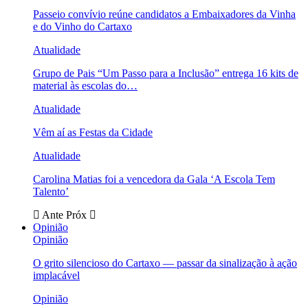
Passeio convívio reúne candidatos a Embaixadores da Vinha
e do Vinho do Cartaxo
Atualidade
Grupo de Pais “Um Passo para a Inclusão” entrega 16 kits de
material às escolas do…
Atualidade
Vêm aí as Festas da Cidade
Atualidade
Carolina Matias foi a vencedora da Gala ‘A Escola Tem
Talento’
Ante
Próx
Opinião
Opinião
O grito silencioso do Cartaxo — passar da sinalização à ação
implacável
Opinião