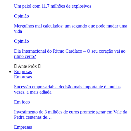
Um paiol com 11,7 milhões de explosivos
Opinião
Mergulhos mal calculados: um segundo que pode mudar uma
vida
Opinião
Dia Internacional do Ritmo Cardíaco – O seu coração vai ao
ritmo certo?
Ante
Próx
Empresas
Empresas
Sucessão empresarial: a decisão mais importante é, muitas
vezes, a mais adiada
Em foco
Investimento de 3 milhões de euros promete gerar em Vale da
Pedra centenas de…
Empresas