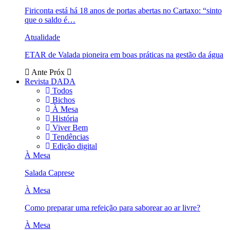
Firiconta está há 18 anos de portas abertas no Cartaxo: “sinto
que o saldo é…
Atualidade
ETAR de Valada pioneira em boas práticas na gestão da água
Ante
Próx
Revista DADA
Todos
Bichos
À Mesa
História
Viver Bem
Tendências
Edição digital
À Mesa
Salada Caprese
À Mesa
Como preparar uma refeição para saborear ao ar livre?
À Mesa