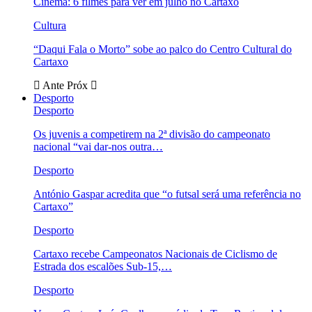
Cinema: 6 filmes para ver em julho no Cartaxo
Cultura
“Daqui Fala o Morto” sobe ao palco do Centro Cultural do
Cartaxo
Ante
Próx
Desporto
Desporto
Os juvenis a competirem na 2ª divisão do campeonato
nacional “vai dar-nos outra…
Desporto
António Gaspar acredita que “o futsal será uma referência no
Cartaxo”
Desporto
Cartaxo recebe Campeonatos Nacionais de Ciclismo de
Estrada dos escalões Sub-15,…
Desporto