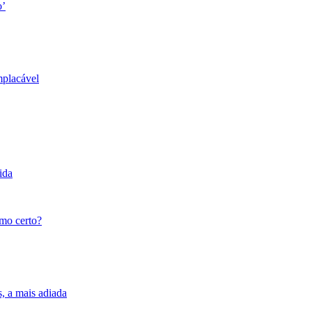
o’
mplacável
ida
tmo certo?
s, a mais adiada