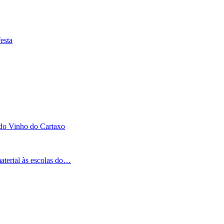
esta
 do Vinho do Cartaxo
aterial às escolas do…