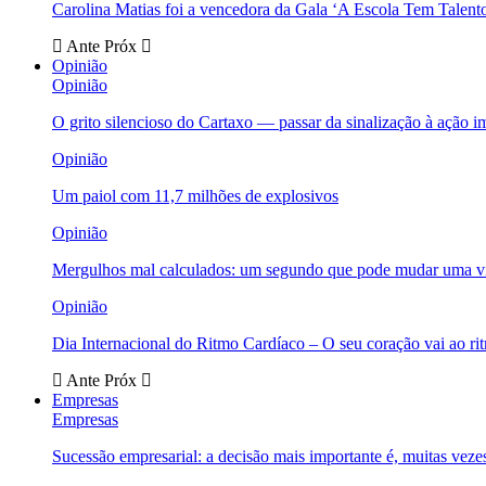
Carolina Matias foi a vencedora da Gala ‘A Escola Tem Talent
Ante
Próx
Opinião
Opinião
O grito silencioso do Cartaxo — passar da sinalização à ação i
Opinião
Um paiol com 11,7 milhões de explosivos
Opinião
Mergulhos mal calculados: um segundo que pode mudar uma v
Opinião
Dia Internacional do Ritmo Cardíaco – O seu coração vai ao ri
Ante
Próx
Empresas
Empresas
Sucessão empresarial: a decisão mais importante é, muitas veze