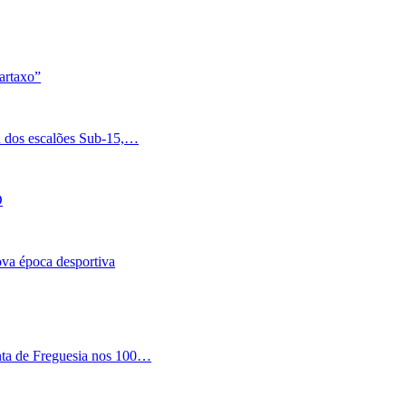
artaxo”
a dos escalões Sub-15,…
O
nova época desportiva
nta de Freguesia nos 100…