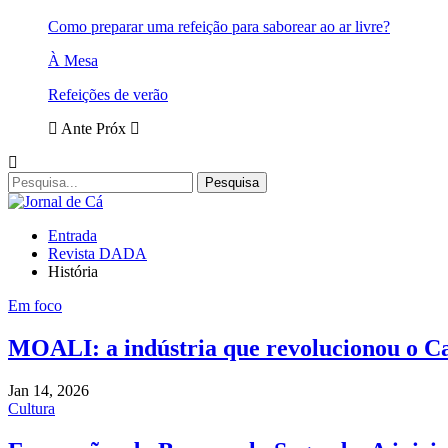
Como preparar uma refeição para saborear ao ar livre?
À Mesa
Refeições de verão
Ante
Próx
Entrada
Revista DADA
História
Em foco
MOALI: a indústria que revolucionou o C
Jan 14, 2026
Cultura