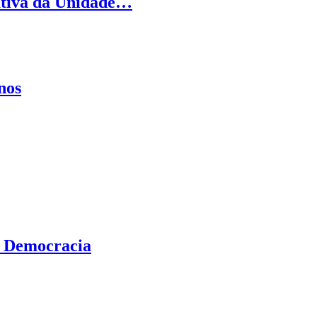
iativa da Unidade…
nos
m Democracia