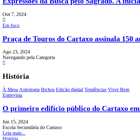
Expressões da Busca pelo Sagrado. A inic
Out 7, 2024
Em foco
Praça de Touros do Cartaxo assinala 150 a
Ago 23, 2024
Navegando pela Categoria
História
À Mesa
Astrologia
Bichos
Edição digital
Tendências
Viver Bem
Entrevista
O primeiro edifício público do Cartaxo e
Jun 15, 2024
Escola Secundária do Cartaxo
Leia mais...
História