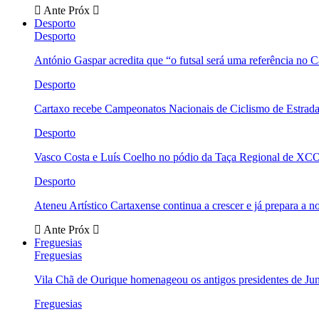
Ante
Próx
Desporto
Desporto
António Gaspar acredita que “o futsal será uma referência no C
Desporto
Cartaxo recebe Campeonatos Nacionais de Ciclismo de Estrad
Desporto
Vasco Costa e Luís Coelho no pódio da Taça Regional de XC
Desporto
Ateneu Artístico Cartaxense continua a crescer e já prepara a 
Ante
Próx
Freguesias
Freguesias
Vila Chã de Ourique homenageou os antigos presidentes de Ju
Freguesias