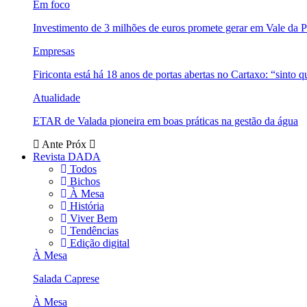
Em foco
Investimento de 3 milhões de euros promete gerar em Vale da 
Empresas
Firiconta está há 18 anos de portas abertas no Cartaxo: “sinto 
Atualidade
ETAR de Valada pioneira em boas práticas na gestão da água
Ante
Próx
Revista DADA
Todos
Bichos
À Mesa
História
Viver Bem
Tendências
Edição digital
À Mesa
Salada Caprese
À Mesa