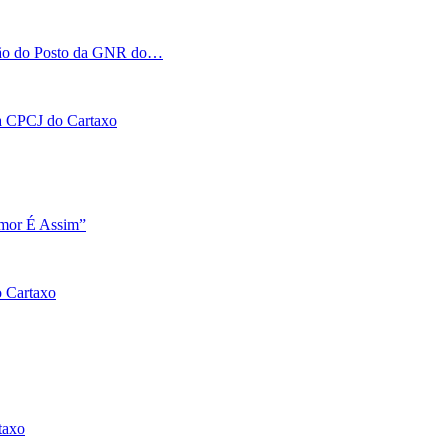
tação do Posto da GNR do…
 na CPCJ do Cartaxo
Amor É Assim”
o Cartaxo
taxo