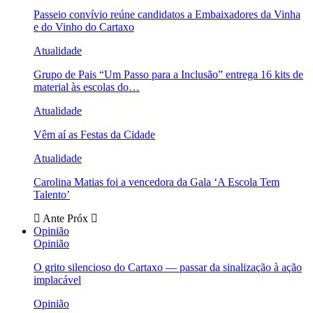
Passeio convívio reúne candidatos a Embaixadores da Vinha
e do Vinho do Cartaxo
Atualidade
Grupo de Pais “Um Passo para a Inclusão” entrega 16 kits de
material às escolas do…
Atualidade
Vêm aí as Festas da Cidade
Atualidade
Carolina Matias foi a vencedora da Gala ‘A Escola Tem
Talento’
Ante
Próx
Opinião
Opinião
O grito silencioso do Cartaxo — passar da sinalização à ação
implacável
Opinião