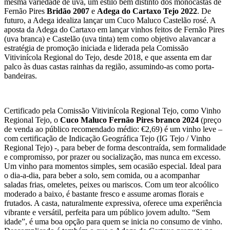
mesma variedade de uva, um estilo bem distinto dos monocastas de
Fernão Pires
Bridão 2007
e
Adega do Cartaxo Tejo 2022
. De
futuro, a Adega idealiza lançar um Cuco Maluco Castelão rosé. A
aposta da Adega do Cartaxo em lançar vinhos feitos de Fernão Pires
(uva branca) e Castelão (uva tinta) tem como objetivo alavancar a
estratégia de promoção iniciada e liderada pela Comissão
Vitivinícola Regional do Tejo, desde 2018, e que assenta em dar
palco às duas castas rainhas da região, assumindo-as como porta-
bandeiras.
Certificado pela Comissão Vitivinícola Regional Tejo, como Vinho
Regional Tejo, o
Cuco Maluco Fernão Pires branco 2024
(preço
de venda ao público recomendado médio: €2,69) é um vinho leve –
com certificação de Indicação Geográfica Tejo (IG Tejo / Vinho
Regional Tejo) -, para beber de forma descontraída, sem formalidade
e compromisso, por prazer ou socialização, mas nunca em excesso.
Um vinho para momentos simples, sem ocasião especial. Ideal para
o dia-a-dia, para beber a solo, sem comida, ou a acompanhar
saladas frias, omeletes, peixes ou mariscos. Com um teor alcoólico
moderado a baixo, é bastante fresco e assume aromas florais e
frutados. A casta, naturalmente expressiva, oferece uma experiência
vibrante e versátil, perfeita para um público jovem adulto. “Sem
idade”, é uma boa opção para quem se inicia no consumo de vinho.