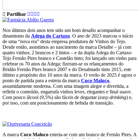
Partilhar
Nos últimos dois anos tem sido um bom desafio acompanhar o
dinamismo da
Adega do Cartaxo
. O ano de 2023 marcou o início
de uma “nova era” desta empresa produtora de Vinhos do Tejo.
Desde então, assistimos ao nascimento da marca Detalhe – já com
quatro vinhos; 2 brancos e 2 tintos – e da dupla Adega do Cartaxo
Tejo Fernão Pires branco e Castelão tinto; foi lançado um vinho para
celebrar os 70 anos da Adega; fizeram-se os relançamentos do
Bridão Fernão Pires branco 2007 e do Desalmado tinto 2015, este
último a propósito dos 10 anos da marca. O verão de 2025 é agora o
ponto de partida para a estreia da marca
Cuco Maluco
,
assumidamente moderna. Com uma imagem alegre e divertida, a
refletir o conteúdo, engarrafa vinhos leves, elegantes e final suave.
Com pouco álcool (9,5%) são fáceis de degustar (
easy-drinking
) e,
por isso, com um posicionamento de bebida de transição.
A marca
Cuco Maluco
estreia-se com um branco de Fernão Pires. A