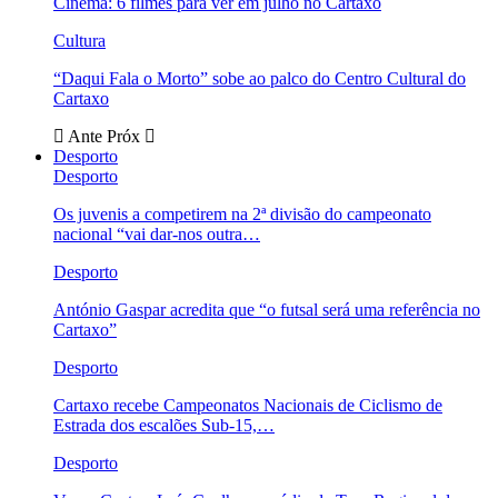
Cinema: 6 filmes para ver em julho no Cartaxo
Cultura
“Daqui Fala o Morto” sobe ao palco do Centro Cultural do
Cartaxo
Ante
Próx
Desporto
Desporto
Os juvenis a competirem na 2ª divisão do campeonato
nacional “vai dar-nos outra…
Desporto
António Gaspar acredita que “o futsal será uma referência no
Cartaxo”
Desporto
Cartaxo recebe Campeonatos Nacionais de Ciclismo de
Estrada dos escalões Sub-15,…
Desporto