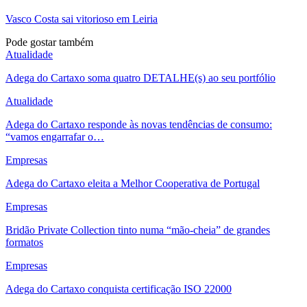
Vasco Costa sai vitorioso em Leiria
Pode gostar também
Atualidade
Adega do Cartaxo soma quatro DETALHE(s) ao seu portfólio
Atualidade
Adega do Cartaxo responde às novas tendências de consumo:
“vamos engarrafar o…
Empresas
Adega do Cartaxo eleita a Melhor Cooperativa de Portugal
Empresas
Bridão Private Collection tinto numa “mão-cheia” de grandes
formatos
Empresas
Adega do Cartaxo conquista certificação ISO 22000