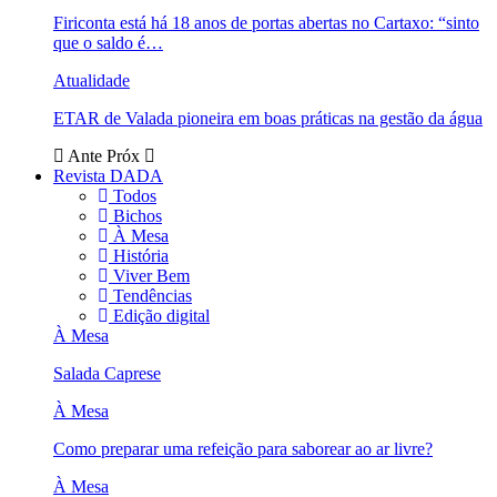
Firiconta está há 18 anos de portas abertas no Cartaxo: “sinto
que o saldo é…
Atualidade
ETAR de Valada pioneira em boas práticas na gestão da água
Ante
Próx
Revista DADA
Todos
Bichos
À Mesa
História
Viver Bem
Tendências
Edição digital
À Mesa
Salada Caprese
À Mesa
Como preparar uma refeição para saborear ao ar livre?
À Mesa