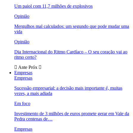
Um paiol com 11,7 milhões de explosivos
Opinião
Mergulhos mal calculados: um segundo que pode mudar uma
vida
Opinião
Dia Internacional do Ritmo Cardíaco – O seu coração vai ao
ritmo certo?
Ante
Próx
Empresas
Empresas
Sucessão empresarial: a decisão mais importante é, muitas
vezes, a mais adiada
Em foco
Investimento de 3 milhões de euros promete gerar em Vale da
Pedra centenas de…
Empresas