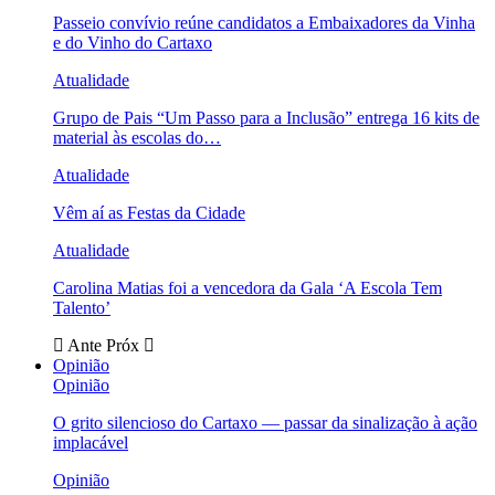
Passeio convívio reúne candidatos a Embaixadores da Vinha
e do Vinho do Cartaxo
Atualidade
Grupo de Pais “Um Passo para a Inclusão” entrega 16 kits de
material às escolas do…
Atualidade
Vêm aí as Festas da Cidade
Atualidade
Carolina Matias foi a vencedora da Gala ‘A Escola Tem
Talento’
Ante
Próx
Opinião
Opinião
O grito silencioso do Cartaxo — passar da sinalização à ação
implacável
Opinião