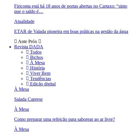
Firiconta está há 18 anos de portas abertas no Cartaxo: “sinto
que o saldo é…
Atualidade
ETAR de Valada pioneira em boas práticas na gestão da água
Ante
Próx
Revista DADA
Todos
Bichos
À Mesa
História
Viver Bem
Tendências
Edição digital
À Mesa
Salada Caprese
À Mesa
Como preparar uma refeição para saborear ao ar livre?
À Mesa