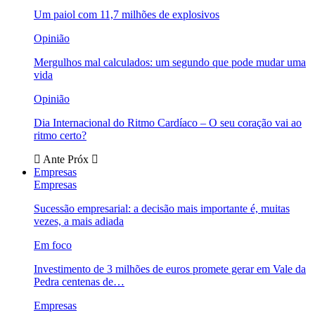
Um paiol com 11,7 milhões de explosivos
Opinião
Mergulhos mal calculados: um segundo que pode mudar uma
vida
Opinião
Dia Internacional do Ritmo Cardíaco – O seu coração vai ao
ritmo certo?
Ante
Próx
Empresas
Empresas
Sucessão empresarial: a decisão mais importante é, muitas
vezes, a mais adiada
Em foco
Investimento de 3 milhões de euros promete gerar em Vale da
Pedra centenas de…
Empresas