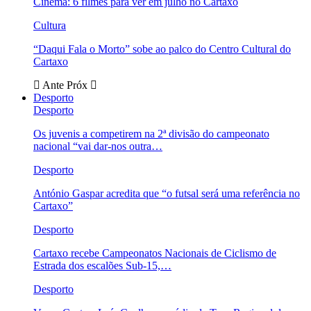
Cinema: 6 filmes para ver em julho no Cartaxo
Cultura
“Daqui Fala o Morto” sobe ao palco do Centro Cultural do
Cartaxo
Ante
Próx
Desporto
Desporto
Os juvenis a competirem na 2ª divisão do campeonato
nacional “vai dar-nos outra…
Desporto
António Gaspar acredita que “o futsal será uma referência no
Cartaxo”
Desporto
Cartaxo recebe Campeonatos Nacionais de Ciclismo de
Estrada dos escalões Sub-15,…
Desporto