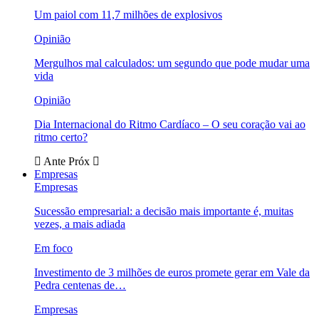
Um paiol com 11,7 milhões de explosivos
Opinião
Mergulhos mal calculados: um segundo que pode mudar uma
vida
Opinião
Dia Internacional do Ritmo Cardíaco – O seu coração vai ao
ritmo certo?
Ante
Próx
Empresas
Empresas
Sucessão empresarial: a decisão mais importante é, muitas
vezes, a mais adiada
Em foco
Investimento de 3 milhões de euros promete gerar em Vale da
Pedra centenas de…
Empresas