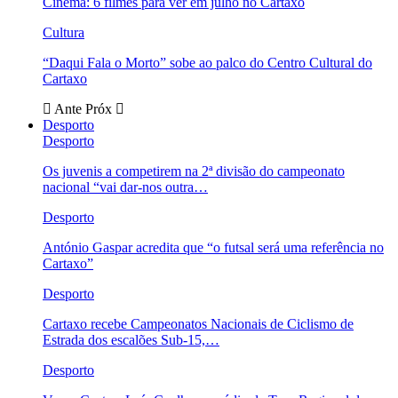
Cinema: 6 filmes para ver em julho no Cartaxo
Cultura
“Daqui Fala o Morto” sobe ao palco do Centro Cultural do
Cartaxo
Ante
Próx
Desporto
Desporto
Os juvenis a competirem na 2ª divisão do campeonato
nacional “vai dar-nos outra…
Desporto
António Gaspar acredita que “o futsal será uma referência no
Cartaxo”
Desporto
Cartaxo recebe Campeonatos Nacionais de Ciclismo de
Estrada dos escalões Sub-15,…
Desporto