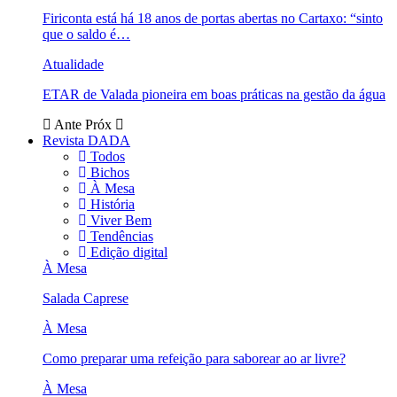
Firiconta está há 18 anos de portas abertas no Cartaxo: “sinto
que o saldo é…
Atualidade
ETAR de Valada pioneira em boas práticas na gestão da água
Ante
Próx
Revista DADA
Todos
Bichos
À Mesa
História
Viver Bem
Tendências
Edição digital
À Mesa
Salada Caprese
À Mesa
Como preparar uma refeição para saborear ao ar livre?
À Mesa