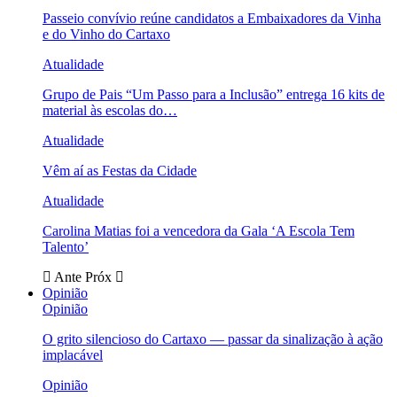
Passeio convívio reúne candidatos a Embaixadores da Vinha
e do Vinho do Cartaxo
Atualidade
Grupo de Pais “Um Passo para a Inclusão” entrega 16 kits de
material às escolas do…
Atualidade
Vêm aí as Festas da Cidade
Atualidade
Carolina Matias foi a vencedora da Gala ‘A Escola Tem
Talento’
Ante
Próx
Opinião
Opinião
O grito silencioso do Cartaxo — passar da sinalização à ação
implacável
Opinião