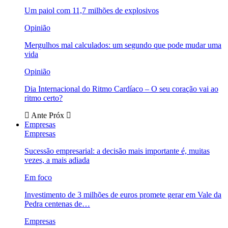
Um paiol com 11,7 milhões de explosivos
Opinião
Mergulhos mal calculados: um segundo que pode mudar uma
vida
Opinião
Dia Internacional do Ritmo Cardíaco – O seu coração vai ao
ritmo certo?
Ante
Próx
Empresas
Empresas
Sucessão empresarial: a decisão mais importante é, muitas
vezes, a mais adiada
Em foco
Investimento de 3 milhões de euros promete gerar em Vale da
Pedra centenas de…
Empresas