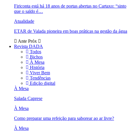
Firiconta está há 18 anos de portas abertas no Cartaxo: “sinto
que o saldo é…
Atualidade
ETAR de Valada pioneira em boas práticas na gestão da água
Ante
Próx
Revista DADA
Todos
Bichos
À Mesa
História
Viver Bem
Tendências
Edição digital
À Mesa
Salada Caprese
À Mesa
Como preparar uma refeição para saborear ao ar livre?
À Mesa