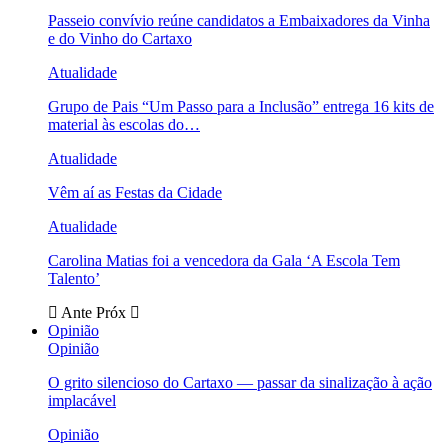
Passeio convívio reúne candidatos a Embaixadores da Vinha
e do Vinho do Cartaxo
Atualidade
Grupo de Pais “Um Passo para a Inclusão” entrega 16 kits de
material às escolas do…
Atualidade
Vêm aí as Festas da Cidade
Atualidade
Carolina Matias foi a vencedora da Gala ‘A Escola Tem
Talento’
Ante
Próx
Opinião
Opinião
O grito silencioso do Cartaxo — passar da sinalização à ação
implacável
Opinião