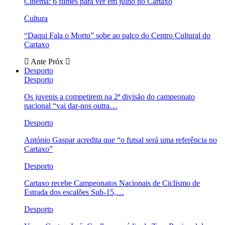
Cinema: 6 filmes para ver em julho no Cartaxo
Cultura
“Daqui Fala o Morto” sobe ao palco do Centro Cultural do
Cartaxo
Ante
Próx
Desporto
Desporto
Os juvenis a competirem na 2ª divisão do campeonato
nacional “vai dar-nos outra…
Desporto
António Gaspar acredita que “o futsal será uma referência no
Cartaxo”
Desporto
Cartaxo recebe Campeonatos Nacionais de Ciclismo de
Estrada dos escalões Sub-15,…
Desporto