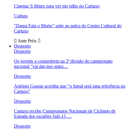
Cinema: 6 filmes para ver em julho no Cartaxo
Cultura
“Daqui Fala o Morto” sobe ao palco do Centro Cultural do
Cartaxo
Ante
Próx
Desporto
Desporto
Os juvenis a competirem na 2ª divisão do campeonato
nacional “vai dar-nos outra…
Desporto
António Gaspar acredita que “o futsal será uma referência no
Cartaxo”
Desporto
Cartaxo recebe Campeonatos Nacionais de Ciclismo de
Estrada dos escalões Sub-15,…
Desporto