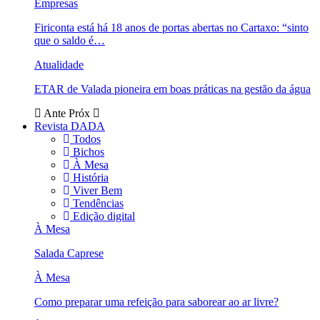
Empresas
Firiconta está há 18 anos de portas abertas no Cartaxo: “sinto
que o saldo é…
Atualidade
ETAR de Valada pioneira em boas práticas na gestão da água
Ante
Próx
Revista DADA
Todos
Bichos
À Mesa
História
Viver Bem
Tendências
Edição digital
À Mesa
Salada Caprese
À Mesa
Como preparar uma refeição para saborear ao ar livre?