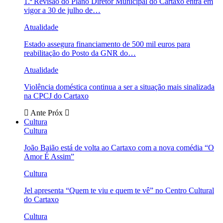
1.ª Revisão do Plano Diretor Municipal do Cartaxo entra em
vigor a 30 de julho de…
Atualidade
Estado assegura financiamento de 500 mil euros para
reabilitação do Posto da GNR do…
Atualidade
Violência doméstica continua a ser a situação mais sinalizada
na CPCJ do Cartaxo
Ante
Próx
Cultura
Cultura
João Baião está de volta ao Cartaxo com a nova comédia “O
Amor É Assim”
Cultura
Jel apresenta “Quem te viu e quem te vê” no Centro Cultural
do Cartaxo
Cultura