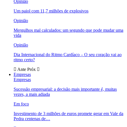
Opinião
Um paiol com 11,7 milhões de explosivos
Opinião
Mergulhos mal calculados: um segundo que pode mudar uma
vida
Opinião
Dia Internacional do Ritmo Cardíaco – O seu coração vai ao
ritmo certo?
Ante
Próx
Empresas
Empresas
Sucessão empresarial: a decisão mais importante é, muitas
vezes, a mais adiada
Em foco
Investimento de 3 milhões de euros promete gerar em Vale da
Pedra centenas de…