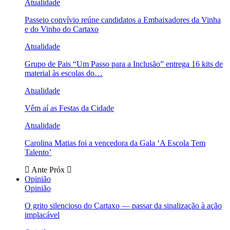
Atualidade
Passeio convívio reúne candidatos a Embaixadores da Vinha
e do Vinho do Cartaxo
Atualidade
Grupo de Pais “Um Passo para a Inclusão” entrega 16 kits de
material às escolas do…
Atualidade
Vêm aí as Festas da Cidade
Atualidade
Carolina Matias foi a vencedora da Gala ‘A Escola Tem
Talento’
Ante
Próx
Opinião
Opinião
O grito silencioso do Cartaxo — passar da sinalização à ação
implacável