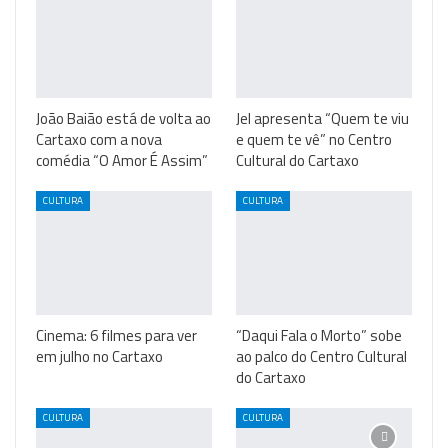
João Baião está de volta ao
Jel apresenta “Quem te viu
Cartaxo com a nova
e quem te vê” no Centro
comédia “O Amor É Assim”
Cultural do Cartaxo
CULTURA
CULTURA
Cinema: 6 filmes para ver
“Daqui Fala o Morto” sobe
em julho no Cartaxo
ao palco do Centro Cultural
do Cartaxo
CULTURA
CULTURA