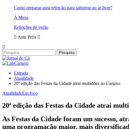
Como preparar uma refeição para saborear ao ar livre?
À Mesa
Refeições de verão
Ante
Próx
Entrada
Atualidade
20ª edição das Festas da Cidade atrai multidões ao Cartaxo
Atualidade
Em foco
20ª edição das Festas da Cidade atrai mult
As Festas da Cidade foram um sucesso, atra
uma programação maior, mais diversificada