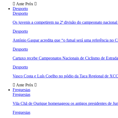
Ante
Próx
Desporto
Desporto
Os juvenis a competirem na 2ª divisão do campeonato nacional
Desporto
António Gaspar acredita que “o futsal será uma referência no C
Desporto
Cartaxo recebe Campeonatos Nacionais de Ciclismo de Estrad
Desporto
Vasco Costa e Luís Coelho no pódio da Taça Regional de XC
Ante
Próx
Freguesias
Freguesias
Vila Chã de Ourique homenageou os antigos presidentes de Ju
Freguesias