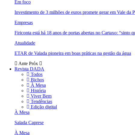
Em foco
Investimento de 3 milhões de euros promete gerar em Vale da 
Empresas
Firiconta está há 18 anos de portas abertas no Cartaxo: “sinto 
Atualidade
ETAR de Valada pioneira em boas práticas na gestão da água
Ante
Próx
Revista DADA
Todos
Bichos
À Mesa
História
Viver Bem
Tendências
Edição digital
À Mesa
Salada Caprese
À Mesa