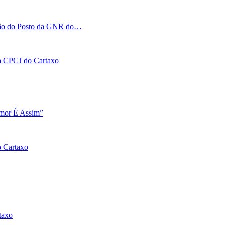
tação do Posto da GNR do…
 na CPCJ do Cartaxo
Amor É Assim”
o Cartaxo
taxo