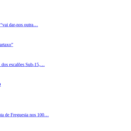
 “vai dar-nos outra…
artaxo”
a dos escalões Sub-15,…
O
nta de Freguesia nos 100…