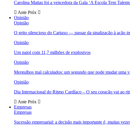
Carolina Matias foi a vencedora da Gala ‘A Escola Tem Talent
Ante
Próx
Opinião
Opinião
O grito silencioso do Cartaxo — passar da sinalização à ação i
Opinião
Um paiol com 11,7 milhões de explosivos
Opinião
Mergulhos mal calculados: um segundo que pode mudar uma v
Opinião
Dia Internacional do Ritmo Cardíaco – O seu coração vai ao ri
Ante
Próx
Empresas
Empresas
Sucessão empresarial: a decisão mais importante é, muitas veze