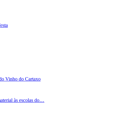
esta
 do Vinho do Cartaxo
aterial às escolas do…