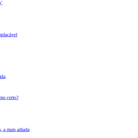
o’
mplacável
ida
tmo certo?
s, a mais adiada