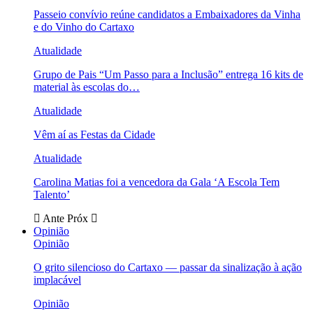
Passeio convívio reúne candidatos a Embaixadores da Vinha
e do Vinho do Cartaxo
Atualidade
Grupo de Pais “Um Passo para a Inclusão” entrega 16 kits de
material às escolas do…
Atualidade
Vêm aí as Festas da Cidade
Atualidade
Carolina Matias foi a vencedora da Gala ‘A Escola Tem
Talento’
Ante
Próx
Opinião
Opinião
O grito silencioso do Cartaxo — passar da sinalização à ação
implacável
Opinião