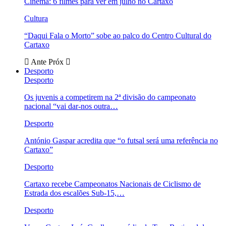
Cinema: 6 filmes para ver em julho no Cartaxo
Cultura
“Daqui Fala o Morto” sobe ao palco do Centro Cultural do
Cartaxo
Ante
Próx
Desporto
Desporto
Os juvenis a competirem na 2ª divisão do campeonato
nacional “vai dar-nos outra…
Desporto
António Gaspar acredita que “o futsal será uma referência no
Cartaxo”
Desporto
Cartaxo recebe Campeonatos Nacionais de Ciclismo de
Estrada dos escalões Sub-15,…
Desporto