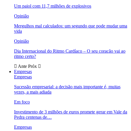
Um paiol com 11,7 milhões de explosivos
Opinião
Mergulhos mal calculados: um segundo que pode mudar uma
vida
Opinião
Dia Internacional do Ritmo Cardíaco – O seu coração vai ao
ritmo certo?
Ante
Próx
Empresas
Empresas
Sucessão empresarial: a decisão mais importante é, muitas
vezes, a mais adiada
Em foco
Investimento de 3 milhões de euros promete gerar em Vale da
Pedra centenas de…
Empresas