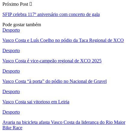
Próximo Post
SFIP celebra 117º aniversário com concerto de gala
Pode gostar também
Desporto
Vasco Costa e Luís Coelho no pódio da Taça Regional de XCO
Desporto
Vasco Costa é vice-campeão regional de XCO 2025
Desporto
Vasco Costa “à porta” do pódio no Nacional de Gravel
Desporto
Vasco Costa sai vitorioso em Leiria
Desporto
Avaria na bicicleta afasta Vasco Costa da liderança do Rio Maior
Bike Race