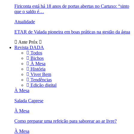
Firiconta está há 18 anos de portas abertas no Cartaxo: “sinto
que o saldo é…
Atualidade
ETAR de Valada pioneira em boas práticas na gestão da água
Ante
Próx
Revista DADA
Todos
Bichos
À Mesa
História
Viver Bem
Tendências
Edição digital
À Mesa
Salada Caprese
À Mesa
Como preparar uma refeição para saborear ao ar livre?
À Mesa