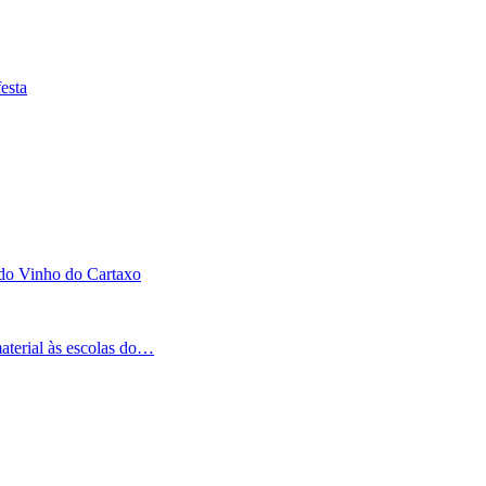
esta
 do Vinho do Cartaxo
aterial às escolas do…