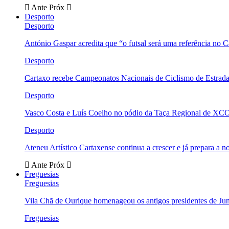
Ante
Próx
Desporto
Desporto
António Gaspar acredita que “o futsal será uma referência no C
Desporto
Cartaxo recebe Campeonatos Nacionais de Ciclismo de Estrad
Desporto
Vasco Costa e Luís Coelho no pódio da Taça Regional de XC
Desporto
Ateneu Artístico Cartaxense continua a crescer e já prepara a 
Ante
Próx
Freguesias
Freguesias
Vila Chã de Ourique homenageou os antigos presidentes de Ju
Freguesias