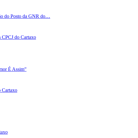
tação do Posto da GNR do…
 na CPCJ do Cartaxo
Amor É Assim”
o Cartaxo
taxo