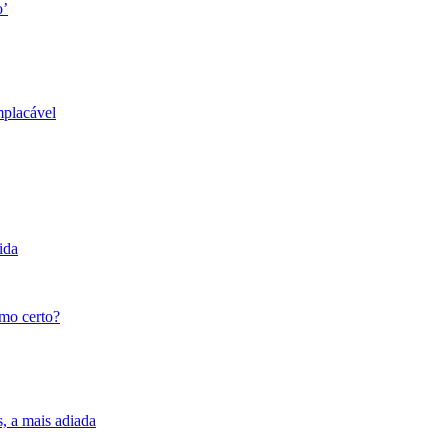
o’
mplacável
ida
tmo certo?
s, a mais adiada