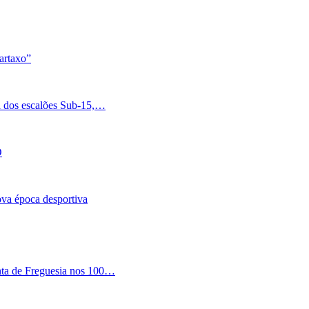
artaxo”
a dos escalões Sub-15,…
O
nova época desportiva
nta de Freguesia nos 100…