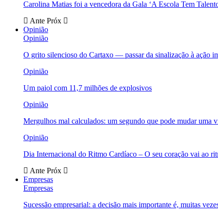
Carolina Matias foi a vencedora da Gala ‘A Escola Tem Talent
Ante
Próx
Opinião
Opinião
O grito silencioso do Cartaxo — passar da sinalização à ação i
Opinião
Um paiol com 11,7 milhões de explosivos
Opinião
Mergulhos mal calculados: um segundo que pode mudar uma v
Opinião
Dia Internacional do Ritmo Cardíaco – O seu coração vai ao ri
Ante
Próx
Empresas
Empresas
Sucessão empresarial: a decisão mais importante é, muitas veze