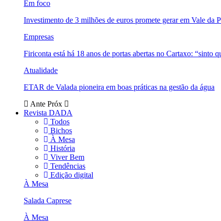
Em foco
Investimento de 3 milhões de euros promete gerar em Vale da 
Empresas
Firiconta está há 18 anos de portas abertas no Cartaxo: “sinto 
Atualidade
ETAR de Valada pioneira em boas práticas na gestão da água
Ante
Próx
Revista DADA
Todos
Bichos
À Mesa
História
Viver Bem
Tendências
Edição digital
À Mesa
Salada Caprese
À Mesa