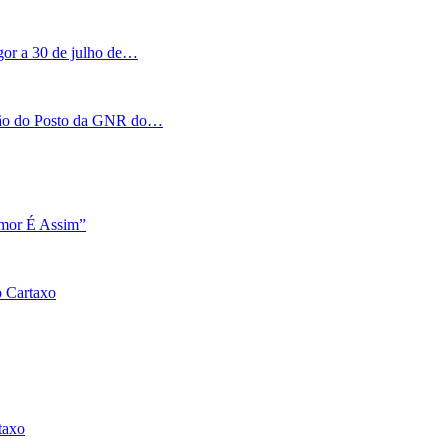
igor a 30 de julho de…
tação do Posto da GNR do…
Amor É Assim”
o Cartaxo
taxo