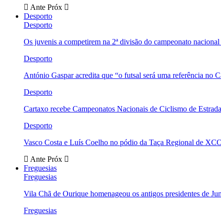
Ante
Próx
Desporto
Desporto
Os juvenis a competirem na 2ª divisão do campeonato nacional
Desporto
António Gaspar acredita que “o futsal será uma referência no C
Desporto
Cartaxo recebe Campeonatos Nacionais de Ciclismo de Estrad
Desporto
Vasco Costa e Luís Coelho no pódio da Taça Regional de XC
Ante
Próx
Freguesias
Freguesias
Vila Chã de Ourique homenageou os antigos presidentes de Ju
Freguesias