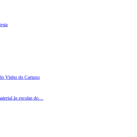
esta
 do Vinho do Cartaxo
aterial às escolas do…