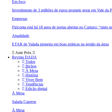
Em foco
Investimento de 3 milhões de euros promete gerar em Vale da 
Empresas
Firiconta está há 18 anos de portas abertas no Cartaxo: “sinto 
Atualidade
ETAR de Valada pioneira em boas práticas na gestão da água
Ante
Próx
Revista DADA
Todos
Bichos
À Mesa
História
Viver Bem
Tendências
Edição digital
À Mesa
Salada Caprese
À Mesa