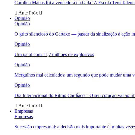
Carolina Matias foi a vencedora da Gala ‘A Escola Tem Talent
Ante
Próx
Opinião
Opinião
O grito silencioso do Cartaxo — passar da sinalização à ação i
Opinião
Um paiol com 11,7 milhões de explosivos
Opinião
Mergulhos mal calculados: um segundo que pode mudar uma v
Opinião
Dia Internacional do Ritmo Cardíaco – O seu coração vai ao ri
Ante
Próx
Empresas
Empresas
Sucessão empresarial: a decisão mais importante é, muitas veze