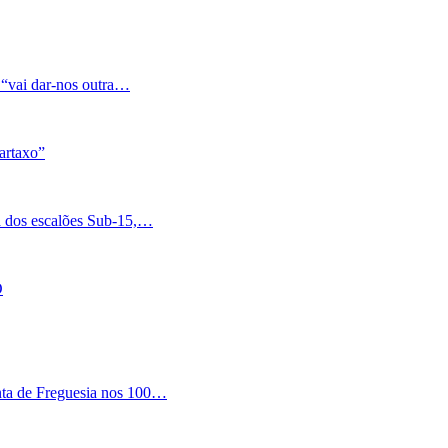
 “vai dar-nos outra…
artaxo”
a dos escalões Sub-15,…
O
nta de Freguesia nos 100…