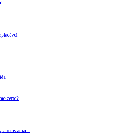
o’
mplacável
ida
tmo certo?
s, a mais adiada