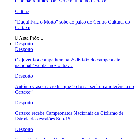
Cinema: 6 filmes para ver em julho no Cartaxo
Cultura
“Daqui Fala o Morto” sobe ao palco do Centro Cultural do
Cartaxo
Ante
Próx
Desporto
Desporto
Os juvenis a competirem na 2ª divisão do campeonato
nacional “vai dar-nos outra…
Desporto
António Gaspar acredita que “o futsal será uma referência no
Cartaxo”
Desporto
Cartaxo recebe Campeonatos Nacionais de Ciclismo de
Estrada dos escalões Sub-15,…
Desporto