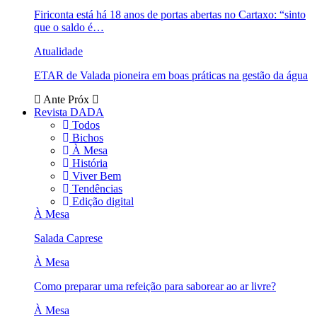
Firiconta está há 18 anos de portas abertas no Cartaxo: “sinto
que o saldo é…
Atualidade
ETAR de Valada pioneira em boas práticas na gestão da água
Ante
Próx
Revista DADA
Todos
Bichos
À Mesa
História
Viver Bem
Tendências
Edição digital
À Mesa
Salada Caprese
À Mesa
Como preparar uma refeição para saborear ao ar livre?
À Mesa