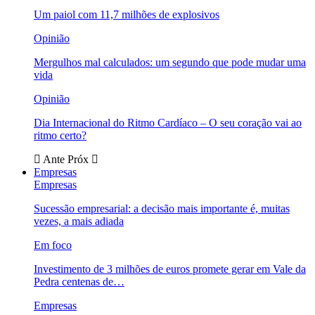
Um paiol com 11,7 milhões de explosivos
Opinião
Mergulhos mal calculados: um segundo que pode mudar uma
vida
Opinião
Dia Internacional do Ritmo Cardíaco – O seu coração vai ao
ritmo certo?
Ante
Próx
Empresas
Empresas
Sucessão empresarial: a decisão mais importante é, muitas
vezes, a mais adiada
Em foco
Investimento de 3 milhões de euros promete gerar em Vale da
Pedra centenas de…
Empresas