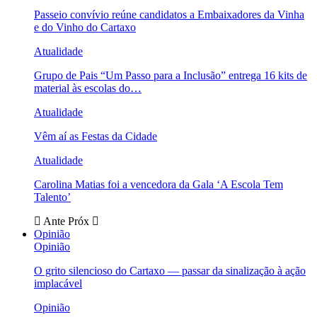
Passeio convívio reúne candidatos a Embaixadores da Vinha
e do Vinho do Cartaxo
Atualidade
Grupo de Pais “Um Passo para a Inclusão” entrega 16 kits de
material às escolas do…
Atualidade
Vêm aí as Festas da Cidade
Atualidade
Carolina Matias foi a vencedora da Gala ‘A Escola Tem
Talento’
Ante
Próx
Opinião
Opinião
O grito silencioso do Cartaxo — passar da sinalização à ação
implacável
Opinião