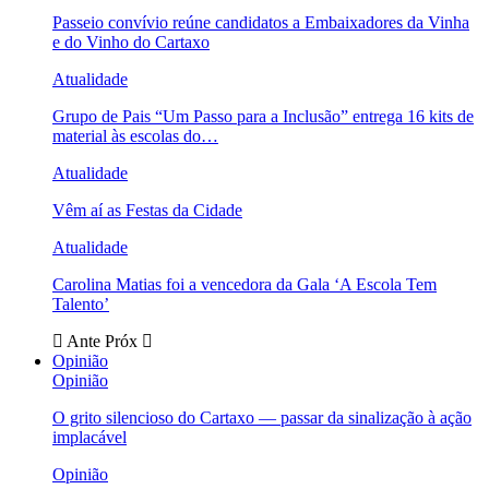
Passeio convívio reúne candidatos a Embaixadores da Vinha
e do Vinho do Cartaxo
Atualidade
Grupo de Pais “Um Passo para a Inclusão” entrega 16 kits de
material às escolas do…
Atualidade
Vêm aí as Festas da Cidade
Atualidade
Carolina Matias foi a vencedora da Gala ‘A Escola Tem
Talento’
Ante
Próx
Opinião
Opinião
O grito silencioso do Cartaxo — passar da sinalização à ação
implacável
Opinião