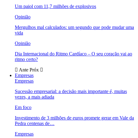
Um paiol com 11,7 milhões de explosivos
Opinião
Mergulhos mal calculados: um segundo que pode mudar uma
vida
Opinião
Dia Internacional do Ritmo Cardíaco – O seu coração vai ao
ritmo certo?
Ante
Próx
Empresas
Empresas
Sucessão empresarial: a decisão mais importante é, muitas
vezes, a mais adiada
Em foco
Investimento de 3 milhões de euros promete gerar em Vale da
Pedra centenas de…
Empresas