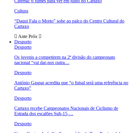
Cinema: 6 filmes para ver em julho no Cartaxo
Cultura
“Daqui Fala o Morto” sobe ao palco do Centro Cultural do
Cartaxo
Ante
Próx
Desporto
Desporto
Os juvenis a competirem na 2ª divisão do campeonato
nacional “vai dar-nos outra…
Desporto
António Gaspar acredita que “o futsal será uma referência no
Cartaxo”
Desporto
Cartaxo recebe Campeonatos Nacionais de Ciclismo de
Estrada dos escalões Sub-15,…
Desporto