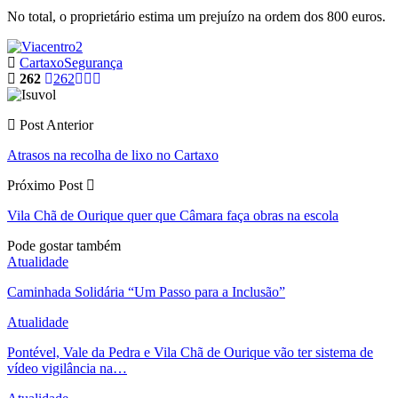
No total, o proprietário estima um prejuízo na ordem dos 800 euros.
Cartaxo
Segurança
262
262
Post Anterior
Atrasos na recolha de lixo no Cartaxo
Próximo Post
Vila Chã de Ourique quer que Câmara faça obras na escola
Pode gostar também
Atualidade
Caminhada Solidária “Um Passo para a Inclusão”
Atualidade
Pontével, Vale da Pedra e Vila Chã de Ourique vão ter sistema de
vídeo vigilância na…