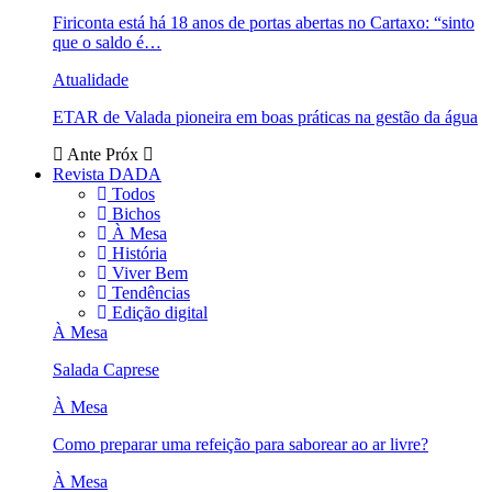
Firiconta está há 18 anos de portas abertas no Cartaxo: “sinto
que o saldo é…
Atualidade
ETAR de Valada pioneira em boas práticas na gestão da água
Ante
Próx
Revista DADA
Todos
Bichos
À Mesa
História
Viver Bem
Tendências
Edição digital
À Mesa
Salada Caprese
À Mesa
Como preparar uma refeição para saborear ao ar livre?
À Mesa