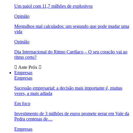
Um paiol com 11,7 milhões de explosivos
Opinião
Mergulhos mal calculados: um segundo que pode mudar uma
vida
Opinião
Dia Internacional do Ritmo Cardíaco – O seu coração vai ao
ritmo certo?
Ante
Próx
Empresas
Empresas
Sucessão empresarial: a decisão mais importante é, muitas
vezes, a mais adiada
Em foco
Investimento de 3 milhões de euros promete gerar em Vale da
Pedra centenas de…
Empresas