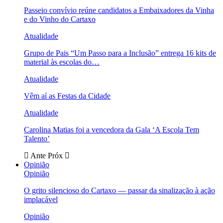
Passeio convívio reúne candidatos a Embaixadores da Vinha
e do Vinho do Cartaxo
Atualidade
Grupo de Pais “Um Passo para a Inclusão” entrega 16 kits de
material às escolas do…
Atualidade
Vêm aí as Festas da Cidade
Atualidade
Carolina Matias foi a vencedora da Gala ‘A Escola Tem
Talento’
Ante
Próx
Opinião
Opinião
O grito silencioso do Cartaxo — passar da sinalização à ação
implacável
Opinião