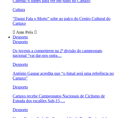
Cinema: 6 filmes para ver em julho no Cartaxo
Cultura
“Daqui Fala o Morto” sobe ao palco do Centro Cultural do
Cartaxo
Ante
Próx
Desporto
Desporto
Os juvenis a competirem na 2ª divisão do campeonato
nacional “vai dar-nos outra…
Desporto
António Gaspar acredita que “o futsal será uma referência no
Cartaxo”
Desporto
Cartaxo recebe Campeonatos Nacionais de Ciclismo de
Estrada dos escalões Sub-15,…
Desporto