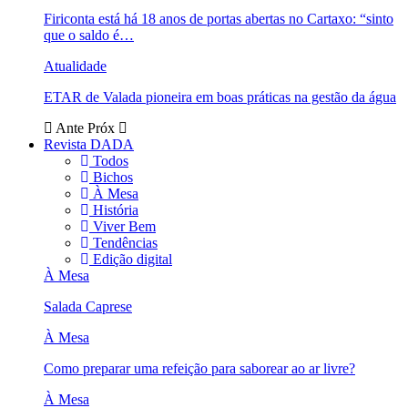
Firiconta está há 18 anos de portas abertas no Cartaxo: “sinto
que o saldo é…
Atualidade
ETAR de Valada pioneira em boas práticas na gestão da água
Ante
Próx
Revista DADA
Todos
Bichos
À Mesa
História
Viver Bem
Tendências
Edição digital
À Mesa
Salada Caprese
À Mesa
Como preparar uma refeição para saborear ao ar livre?
À Mesa