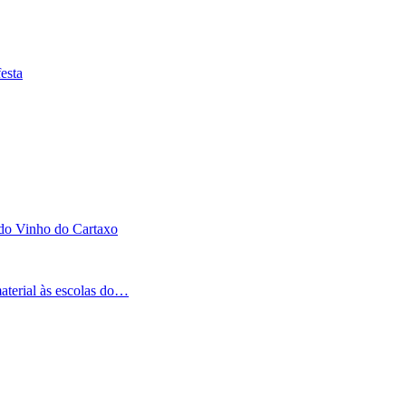
esta
 do Vinho do Cartaxo
aterial às escolas do…