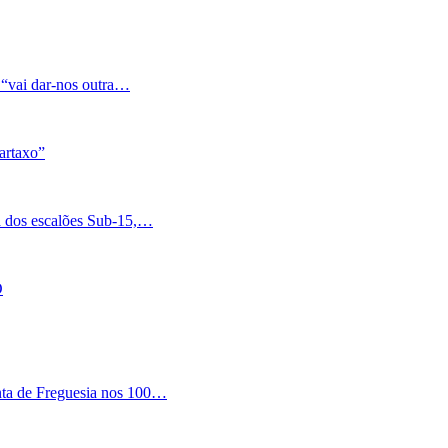
 “vai dar-nos outra…
artaxo”
a dos escalões Sub-15,…
O
nta de Freguesia nos 100…