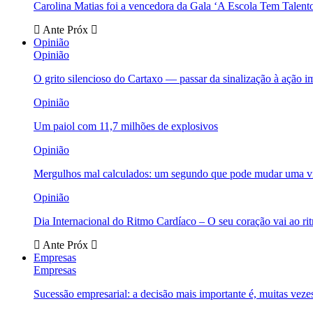
Carolina Matias foi a vencedora da Gala ‘A Escola Tem Talent
Ante
Próx
Opinião
Opinião
O grito silencioso do Cartaxo — passar da sinalização à ação i
Opinião
Um paiol com 11,7 milhões de explosivos
Opinião
Mergulhos mal calculados: um segundo que pode mudar uma v
Opinião
Dia Internacional do Ritmo Cardíaco – O seu coração vai ao ri
Ante
Próx
Empresas
Empresas
Sucessão empresarial: a decisão mais importante é, muitas veze