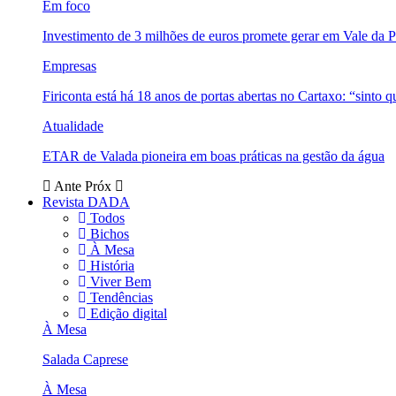
Em foco
Investimento de 3 milhões de euros promete gerar em Vale da 
Empresas
Firiconta está há 18 anos de portas abertas no Cartaxo: “sinto 
Atualidade
ETAR de Valada pioneira em boas práticas na gestão da água
Ante
Próx
Revista DADA
Todos
Bichos
À Mesa
História
Viver Bem
Tendências
Edição digital
À Mesa
Salada Caprese
À Mesa