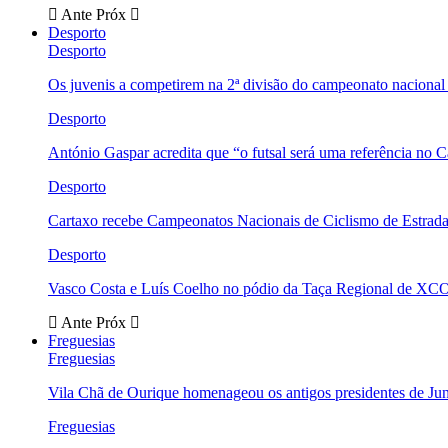
Ante
Próx
Desporto
Desporto
Os juvenis a competirem na 2ª divisão do campeonato nacional
Desporto
António Gaspar acredita que “o futsal será uma referência no C
Desporto
Cartaxo recebe Campeonatos Nacionais de Ciclismo de Estrad
Desporto
Vasco Costa e Luís Coelho no pódio da Taça Regional de XC
Ante
Próx
Freguesias
Freguesias
Vila Chã de Ourique homenageou os antigos presidentes de Ju
Freguesias