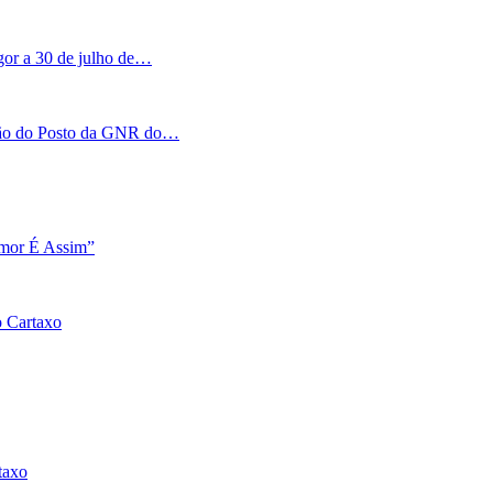
igor a 30 de julho de…
tação do Posto da GNR do…
Amor É Assim”
o Cartaxo
taxo