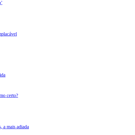
o’
mplacável
ida
tmo certo?
s, a mais adiada