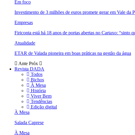
Em foco
Investimento de 3 milhões de euros promete gerar em Vale da 
Empresas
Firiconta está há 18 anos de portas abertas no Cartaxo: “sinto 
Atualidade
ETAR de Valada pioneira em boas práticas na gestão da água
Ante
Próx
Revista DADA
Todos
Bichos
À Mesa
História
Viver Bem
Tendências
Edição digital
À Mesa
Salada Caprese
À Mesa