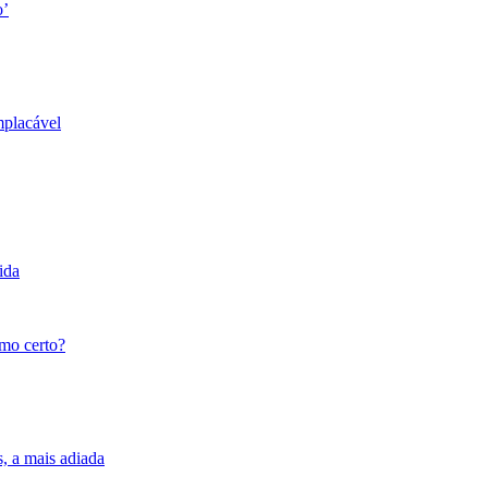
o’
mplacável
ida
tmo certo?
s, a mais adiada