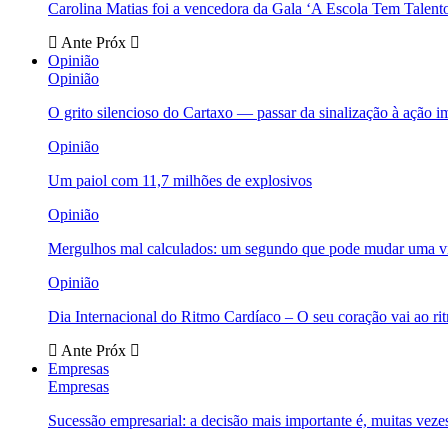
Carolina Matias foi a vencedora da Gala ‘A Escola Tem Talent
Ante
Próx
Opinião
Opinião
O grito silencioso do Cartaxo — passar da sinalização à ação i
Opinião
Um paiol com 11,7 milhões de explosivos
Opinião
Mergulhos mal calculados: um segundo que pode mudar uma v
Opinião
Dia Internacional do Ritmo Cardíaco – O seu coração vai ao ri
Ante
Próx
Empresas
Empresas
Sucessão empresarial: a decisão mais importante é, muitas veze