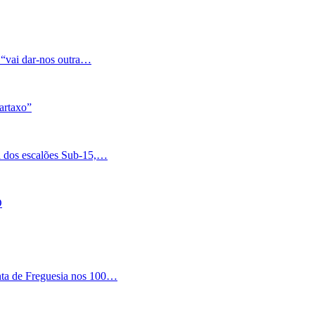
 “vai dar-nos outra…
artaxo”
a dos escalões Sub-15,…
O
nta de Freguesia nos 100…