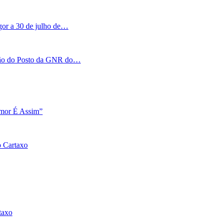
igor a 30 de julho de…
tação do Posto da GNR do…
Amor É Assim”
o Cartaxo
taxo