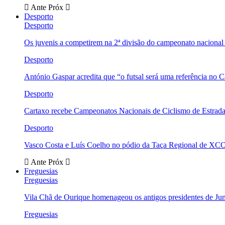
Ante
Próx
Desporto
Desporto
Os juvenis a competirem na 2ª divisão do campeonato nacional
Desporto
António Gaspar acredita que “o futsal será uma referência no C
Desporto
Cartaxo recebe Campeonatos Nacionais de Ciclismo de Estrad
Desporto
Vasco Costa e Luís Coelho no pódio da Taça Regional de XC
Ante
Próx
Freguesias
Freguesias
Vila Chã de Ourique homenageou os antigos presidentes de Ju
Freguesias