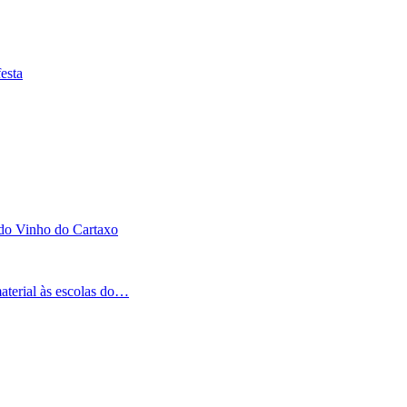
esta
 do Vinho do Cartaxo
aterial às escolas do…