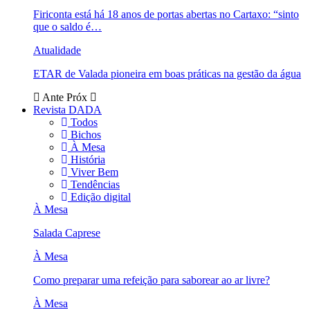
Firiconta está há 18 anos de portas abertas no Cartaxo: “sinto
que o saldo é…
Atualidade
ETAR de Valada pioneira em boas práticas na gestão da água
Ante
Próx
Revista DADA
Todos
Bichos
À Mesa
História
Viver Bem
Tendências
Edição digital
À Mesa
Salada Caprese
À Mesa
Como preparar uma refeição para saborear ao ar livre?
À Mesa