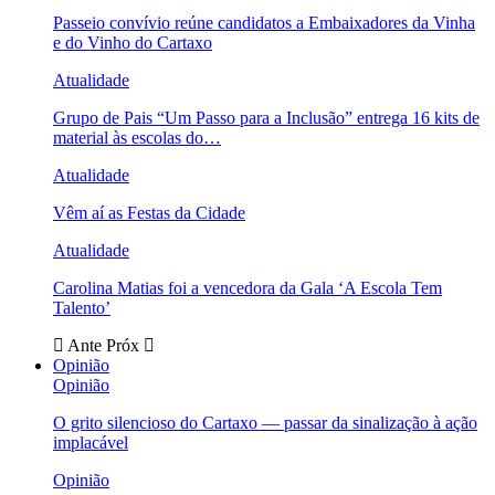
Passeio convívio reúne candidatos a Embaixadores da Vinha
e do Vinho do Cartaxo
Atualidade
Grupo de Pais “Um Passo para a Inclusão” entrega 16 kits de
material às escolas do…
Atualidade
Vêm aí as Festas da Cidade
Atualidade
Carolina Matias foi a vencedora da Gala ‘A Escola Tem
Talento’
Ante
Próx
Opinião
Opinião
O grito silencioso do Cartaxo — passar da sinalização à ação
implacável
Opinião