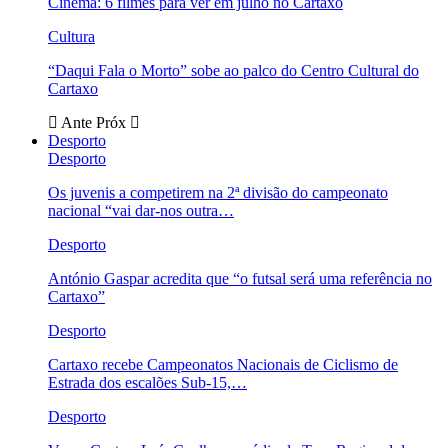
Cinema: 6 filmes para ver em julho no Cartaxo
Cultura
“Daqui Fala o Morto” sobe ao palco do Centro Cultural do
Cartaxo
Ante
Próx
Desporto
Desporto
Os juvenis a competirem na 2ª divisão do campeonato
nacional “vai dar-nos outra…
Desporto
António Gaspar acredita que “o futsal será uma referência no
Cartaxo”
Desporto
Cartaxo recebe Campeonatos Nacionais de Ciclismo de
Estrada dos escalões Sub-15,…
Desporto