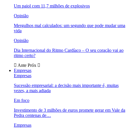
Um paiol com 11,7 milhões de explosivos
Opinião
Mergulhos mal calculados: um segundo que pode mudar uma
vida
Opinião
Dia Internacional do Ritmo Cardíaco – O seu coração vai ao
ritmo certo?
Ante
Próx
Empresas
Empresas
Sucessão empresarial: a decisão mais importante é, muitas
vezes, a mais adiada
Em foco
Investimento de 3 milhões de euros promete gerar em Vale da
Pedra centenas de…
Empresas